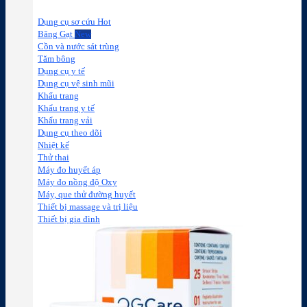
Dụng cụ sơ cứu
Băng Gạt
Cồn và nước sát trùng
Tăm bông
Dụng cụ y tế
Dụng cụ vệ sinh mũi
Khẩu trang
Khẩu trang y tế
Khẩu trang vải
Dụng cụ theo dõi
Nhiệt kế
Thử thai
Máy đo huyết áp
Máy đo nồng độ Oxy
Máy, que thử đường huyết
Thiết bị massage và trị liệu
Thiết bị gia đình