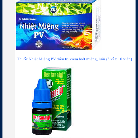
Thuốc Nhiệt Miệng PV điều trị viêm loét miệng, lưỡi (5 vỉ x 10 viên)