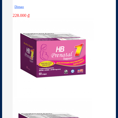
Dimao
228.000
₫