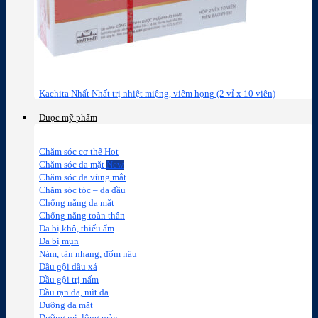
Kachita Nhất Nhất trị nhiệt miệng, viêm họng (2 vỉ x 10 viên)
Dược mỹ phẩm
Chăm sóc cơ thể
Chăm sóc da mặt
Chăm sóc da vùng mắt
Chăm sóc tóc – da đầu
Chống nắng da mặt
Chống nắng toàn thân
Da bị khô, thiếu ẩm
Da bị mụn
Nám, tàn nhang, đốm nâu
Dầu gội dầu xả
Dầu gội trị nấm
Dầu rạn da, nứt da
Dưỡng da mặt