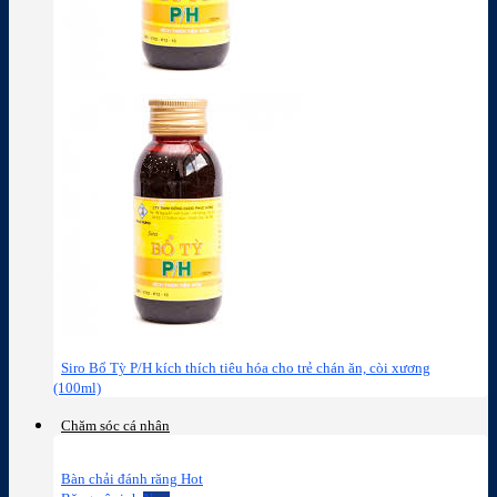
Siro Bổ Tỳ P/H kích thích tiêu hóa cho trẻ chán ăn, còi xương
(100ml)
Chăm sóc cá nhân
Bàn chải đánh răng