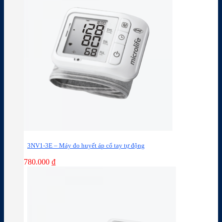
3NV1-3E – Máy đo huyết áp cổ tay tự động
780.000
₫