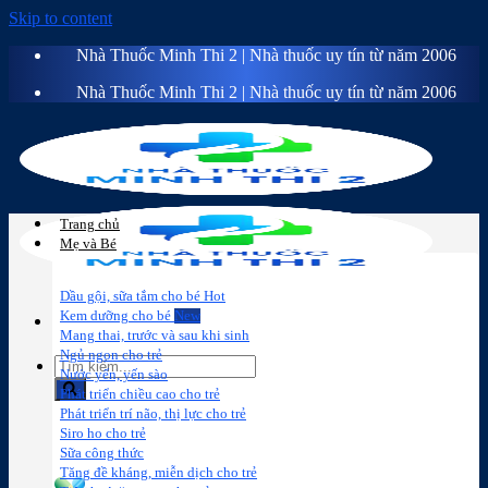
Skip to content
Nhà Thuốc Minh Thi 2 | Nhà thuốc uy tín từ năm 2006
Nhà Thuốc Minh Thi 2 | Nhà thuốc uy tín từ năm 2006
Trang chủ
Mẹ và Bé
Dầu gội, sữa tắm cho bé
Kem dưỡng cho bé
Mang thai, trước và sau khi sinh
Ngủ ngon cho trẻ
Nước yến, yến sào
Phát triển chiều cao cho trẻ
Phát triển trí não, thị lực cho trẻ
Sữa công
Đồ dùng cho
Chăm sóc da
Trị
Siro ho cho trẻ
thức
bé
mặt
mụn
Sữa công thức
Tăng đề kháng, miễn dịch cho trẻ