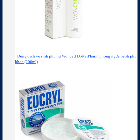
Dung dịch vệ sinh phụ nữ Woncyd DoNaiPharm phòng ngừa bệnh phụ
khoa (200ml)