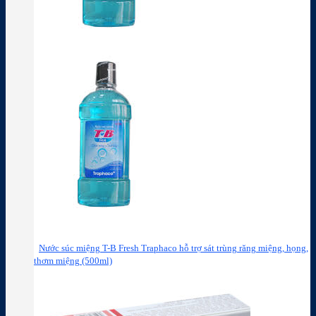
Nước súc miệng T-B Fresh Traphaco hỗ trợ sát trùng răng miệng, họng,
thơm miệng (500ml)