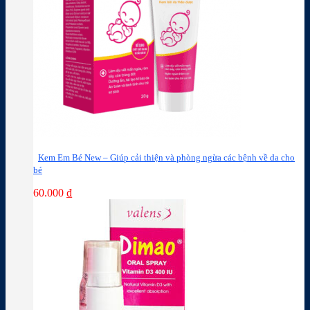
Kem Em Bé New – Giúp cải thiện và phòng ngừa các bệnh về da cho
bé
60.000
₫