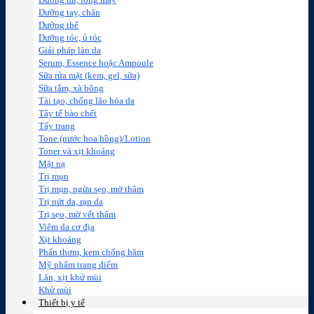
Dưỡng mi, lông mày
Dưỡng tay, chân
Dưỡng thể
Dưỡng tóc, ủ tóc
Giải pháp làn da
Serum, Essence hoặc Ampoule
Sữa rửa mặt (kem, gel, sữa)
Sữa tắm, xà bông
Tái tạo, chống lão hóa da
Tẩy tế bào chết
Tẩy trang
Tone (nước hoa hồng)/Lotion
Toner và xịt khoáng
Mặt nạ
Trị mụn
Trị mụn, ngừa sẹo, mờ thâm
Trị nứt da, rạn da
Trị sẹo, mờ vết thâm
Viêm da cơ địa
Xịt khoáng
Phấn thơm, kem chống hăm
Mỹ phẩm trang điểm
Lăn, xịt khử mùi
Khử mùi
Thiết bị y tế