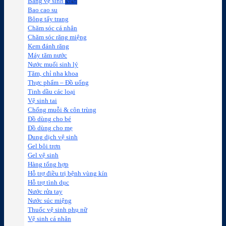
Băng vệ sinh
Bao cao su
Bông tẩy trang
Chăm sóc cá nhân
Chăm sóc răng miệng
Kem đánh răng
Máy tăm nước
Nước muối sinh lý
Tăm, chỉ nha khoa
Thực phẩm – Đồ uống
Tinh dầu các loại
Vệ sinh tai
Chống muỗi & côn trùng
Đồ dùng cho bé
Đồ dùng cho mẹ
Dung dịch vệ sinh
Gel bôi trơn
Gel vệ sinh
Hàng tổng hợp
Hỗ trợ điều trị bệnh vùng kín
Hỗ trợ tình dục
Nước rửa tay
Nước súc miệng
Thuốc vệ sinh phụ nữ
Vệ sinh cá nhân