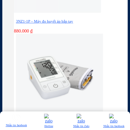
3NZ1-1P – Máy đo huyết áp bắp tay
880.000
₫
Nhắn tin facebook
Hotline
Nhắn tin Zalo
Nhắn tin facebook