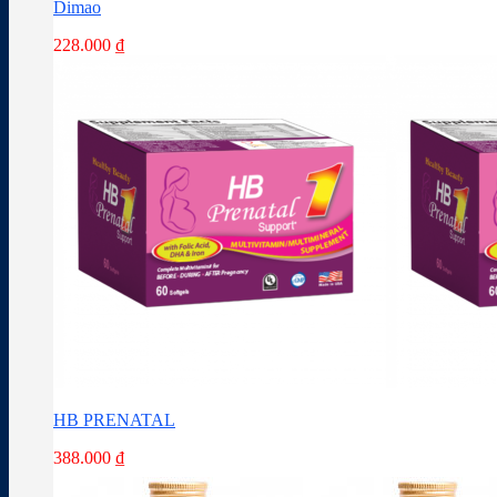
Dimao
228.000
₫
HB PRENATAL
388.000
₫