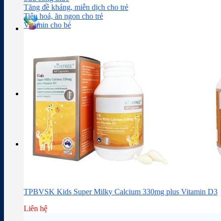
Sữa công thức
Đồ dùng cho bé
Chăm sóc da mặt
Trị mụn
Tăng đề kháng, miễn dịch cho trẻ
Tiêu hoá, ăn ngon cho trẻ
Vitamin cho bé
Tra cứu hoạt chất
Thành phần thuốc
Giỏ hàng
Giỏ hàng
Chưa có sản phẩm trong giỏ hàng.
TPBVSK Kids Super Milky Calcium 330mg plus Vitamin D3
Liên hệ