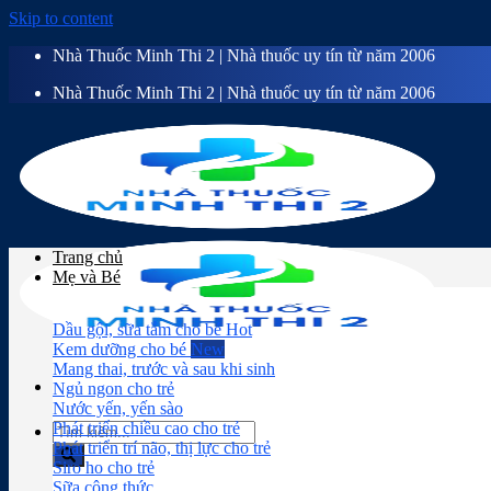
Skip to content
Nhà Thuốc Minh Thi 2 | Nhà thuốc uy tín từ năm 2006
Nhà Thuốc Minh Thi 2 | Nhà thuốc uy tín từ năm 2006
Trang chủ
Mẹ và Bé
Dầu gội, sữa tắm cho bé
Kem dưỡng cho bé
Mang thai, trước và sau khi sinh
Ngủ ngon cho trẻ
Nước yến, yến sào
Phát triển chiều cao cho trẻ
Phát triển trí não, thị lực cho trẻ
Siro ho cho trẻ
Sữa công thức