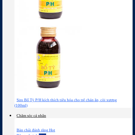
Siro Bổ Tỳ P/H kích thích tiêu hóa cho trẻ chán ăn, còi xương
(100ml)
Chăm sóc cá nhân
Bàn chải đánh răng