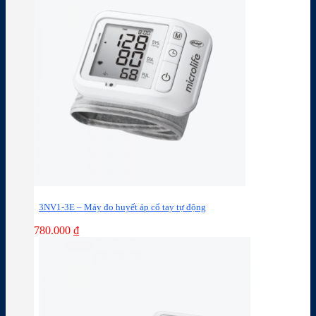
3NV1-3E – Máy đo huyết áp cổ tay tự động
780.000
₫