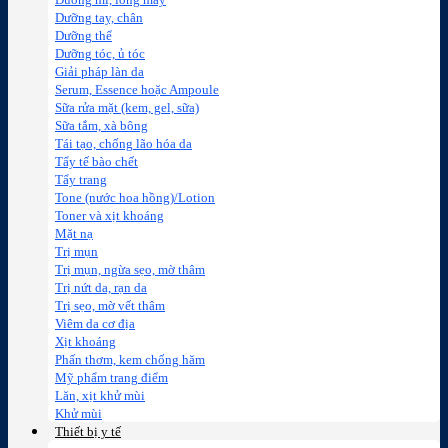
Dưỡng mi, lông mày
Dưỡng tay, chân
Dưỡng thể
Dưỡng tóc, ủ tóc
Giải pháp làn da
Serum, Essence hoặc Ampoule
Sữa rửa mặt (kem, gel, sữa)
Sữa tắm, xà bông
Tái tạo, chống lão hóa da
Tẩy tế bào chết
Tẩy trang
Tone (nước hoa hồng)/Lotion
Toner và xịt khoáng
Mặt nạ
Trị mụn
Trị mụn, ngừa sẹo, mờ thâm
Trị nứt da, rạn da
Trị sẹo, mờ vết thâm
Viêm da cơ địa
Xịt khoáng
Phấn thơm, kem chống hăm
Mỹ phẩm trang điểm
Lăn, xịt khử mùi
Khử mùi
Thiết bị y tế