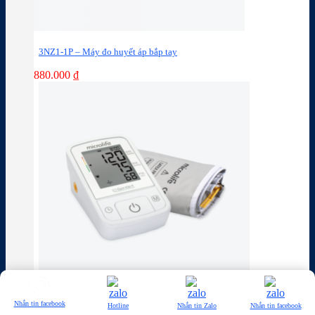
3NZ1-1P – Máy đo huyết áp bắp tay
880.000
₫
Nhắn tin facebook
Hotline
Nhắn tin Zalo
Nhắn tin facebook