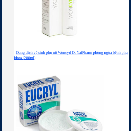
Dung dịch vệ sinh phụ nữ Woncyd DoNaiPharm phòng ngừa bệnh phụ
khoa (200ml)