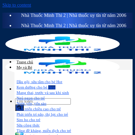
Skip to content
Nhà Thuốc Minh Thi 2 | Nhà thuốc uy tín từ năm 2006
Nhà Thuốc Minh Thi 2 | Nhà thuốc uy tín từ năm 2006
Trang chủ
Mẹ và Bé
Dầu gội, sữa tắm cho bé
Kem dưỡng cho bé
Mang thai, trước và sau khi sinh
Ngủ ngon cho trẻ
Nước yến, yến sào
Phát triển chiều cao cho trẻ
Phát triển trí não, thị lực cho trẻ
Sữa công
Đồ dùng cho
Chăm sóc da
Trị
Siro ho cho trẻ
thức
bé
mặt
mụn
Sữa công thức
Tăng đề kháng, miễn dịch cho trẻ