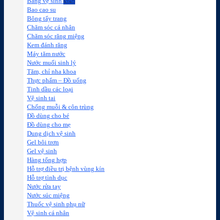
Băng vệ sinh
Bao cao su
Bông tẩy trang
Chăm sóc cá nhân
Chăm sóc răng miệng
Kem đánh răng
Máy tăm nước
Nước muối sinh lý
Tăm, chỉ nha khoa
Thực phẩm – Đồ uống
Tinh dầu các loại
Vệ sinh tai
Chống muỗi & côn trùng
Đồ dùng cho bé
Đồ dùng cho mẹ
Dung dịch vệ sinh
Gel bôi trơn
Gel vệ sinh
Hàng tổng hợp
Hỗ trợ điều trị bệnh vùng kín
Hỗ trợ tình dục
Nước rửa tay
Nước súc miệng
Thuốc vệ sinh phụ nữ
Vệ sinh cá nhân