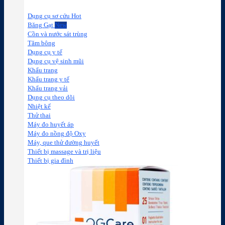
Dụng cụ sơ cứu
Băng Gạt
Cồn và nước sát trùng
Tăm bông
Dụng cụ y tế
Dụng cụ vệ sinh mũi
Khẩu trang
Khẩu trang y tế
Khẩu trang vải
Dụng cụ theo dõi
Nhiệt kế
Thử thai
Máy đo huyết áp
Máy đo nồng độ Oxy
Máy, que thử đường huyết
Thiết bị massage và trị liệu
Thiết bị gia đình