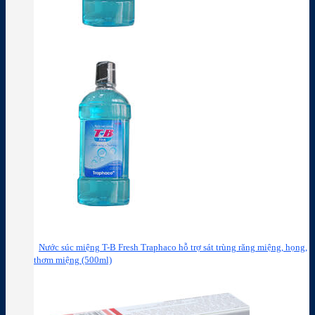
Nước súc miệng T-B Fresh Traphaco hỗ trợ sát trùng răng miệng, họng,
thơm miệng (500ml)