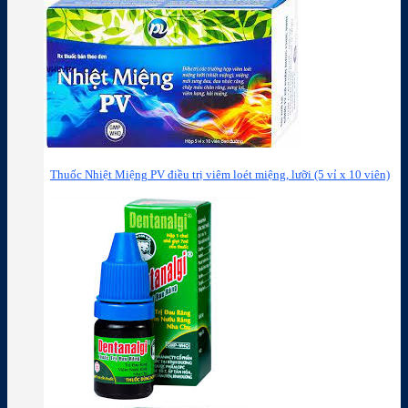
Thuốc Nhiệt Miệng PV điều trị viêm loét miệng, lưỡi (5 vỉ x 10 viên)