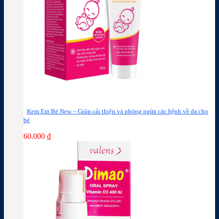
Kem Em Bé New – Giúp cải thiện và phòng ngừa các bệnh về da cho
bé
60.000
₫