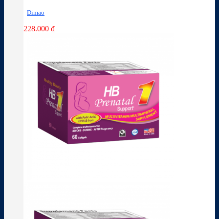
Dimao
228.000
₫