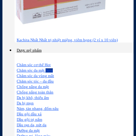
Kachita Nhất Nhất trị nhiệt miệng, viêm họng (2 vỉ x 10 viên)
Dược mỹ phẩm
Chăm sóc cơ thể
Chăm sóc da mặt
Chăm sóc da vùng mắt
Chăm sóc tóc – da đầu
Chống nắng da mặt
Chống nắng toàn thân
Da bị khô, thiếu ẩm
Da bị mụn
Nám, tàn nhang, đốm nâu
Dầu gội dầu xả
Dầu gội trị nấm
Dầu rạn da, nứt da
Dưỡng da mặt