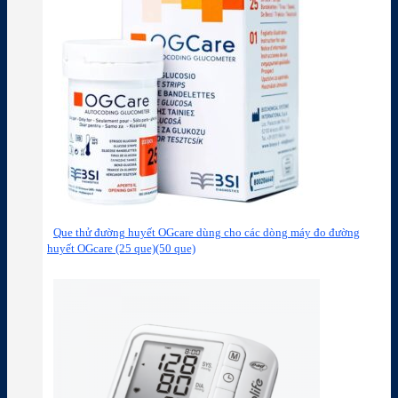
Que thử đường huyết OGcare dùng cho các dòng máy đo đường
huyết OGcare (25 que)(50 que)