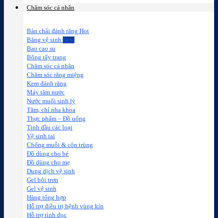
Chăm sóc cá nhân
Bàn chải đánh răng
Băng vệ sinh
Bao cao su
Bông tẩy trang
Chăm sóc cá nhân
Chăm sóc răng miệng
Kem đánh răng
Máy tăm nước
Nước muối sinh lý
Tăm, chỉ nha khoa
Thực phẩm – Đồ uống
Tinh dầu các loại
Vệ sinh tai
Chống muỗi & côn trùng
Đồ dùng cho bé
Đồ dùng cho mẹ
Dung dịch vệ sinh
Gel bôi trơn
Gel vệ sinh
Hàng tổng hợp
Hỗ trợ điều trị bệnh vùng kín
Hỗ trợ tình dục