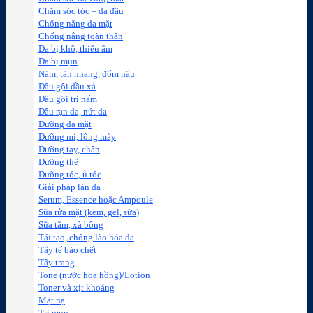
Chăm sóc tóc – da đầu
Chống nắng da mặt
Chống nắng toàn thân
Da bị khô, thiếu ẩm
Da bị mụn
Nám, tàn nhang, đốm nâu
Dầu gội dầu xả
Dầu gội trị nấm
Dầu rạn da, nứt da
Dưỡng da mặt
Dưỡng mi, lông mày
Dưỡng tay, chân
Dưỡng thể
Dưỡng tóc, ủ tóc
Giải pháp làn da
Serum, Essence hoặc Ampoule
Sữa rửa mặt (kem, gel, sữa)
Sữa tắm, xà bông
Tái tạo, chống lão hóa da
Tẩy tế bào chết
Tẩy trang
Tone (nước hoa hồng)/Lotion
Toner và xịt khoáng
Mặt nạ