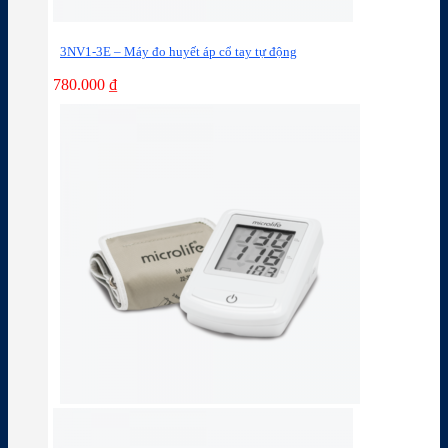
3NV1-3E – Máy đo huyết áp cổ tay tự động
780.000
₫