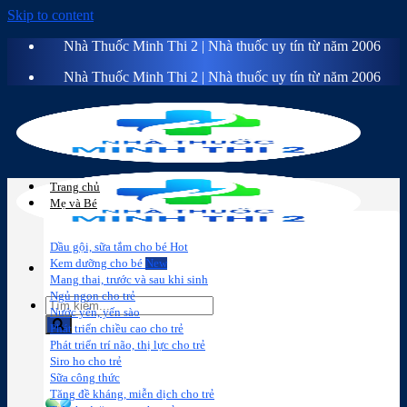
Skip to content
Nhà Thuốc Minh Thi 2 | Nhà thuốc uy tín từ năm 2006
Nhà Thuốc Minh Thi 2 | Nhà thuốc uy tín từ năm 2006
Trang chủ
Mẹ và Bé
Dầu gội, sữa tắm cho bé
Kem dưỡng cho bé
Mang thai, trước và sau khi sinh
Ngủ ngon cho trẻ
Nước yến, yến sào
Phát triển chiều cao cho trẻ
Phát triển trí não, thị lực cho trẻ
Sữa công
Đồ dùng cho
Chăm sóc da
Trị
Siro ho cho trẻ
thức
bé
mặt
mụn
Sữa công thức
Tăng đề kháng, miễn dịch cho trẻ