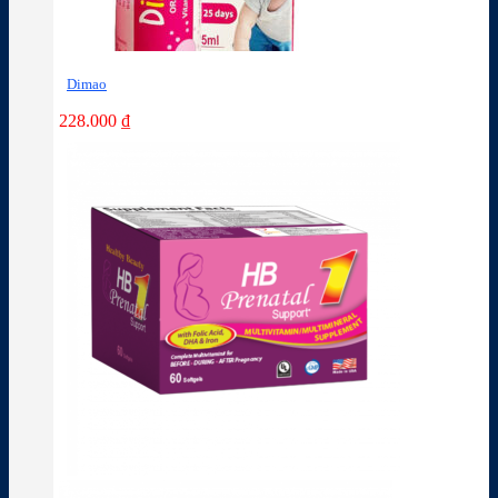
Dimao
228.000
₫