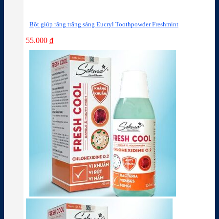
Bột giúp răng trắng sáng Eucryl Toothpowder Freshmint
55.000
₫