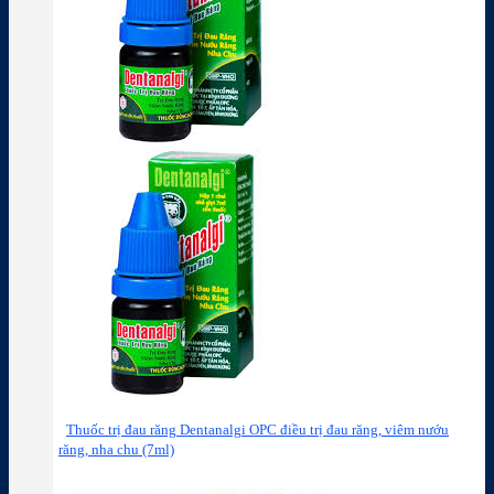
Thuốc trị đau răng Dentanalgi OPC điều trị đau răng, viêm nướu
răng, nha chu (7ml)