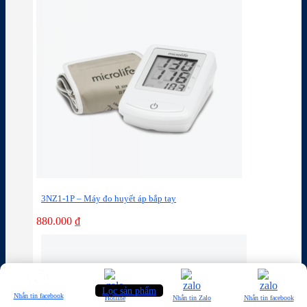
3NZ1-1P – Máy đo huyết áp bắp tay
880.000
₫
Lọc sản phẩm
Nhắn tin facebook
Hotline
Nhắn tin Zalo
Nhắn tin facebook