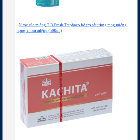
Nước súc miệng T-B Fresh Traphaco hỗ trợ sát trùng răng miệng,
họng, thơm miệng (500ml)