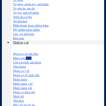
Trị mụn
Trị mụn, ngừa sẹo, mờ thâm
Trị nứt da, rạn da
Trị sẹo, mờ vết thâm
Viêm da cơ địa
Xịt khoáng
Phấn thơm, kem chống hăm
Mỹ phẩm trang điểm
Lăn, xịt khử mùi
Khử mùi
Thiết bị y tế
Dụng cụ sơ cứu
Băng Gạt
Cồn và nước sát trùng
Tăm bông
Dụng cụ y tế
Dụng cụ vệ sinh mũi
Khẩu trang
Khẩu trang y tế
Khẩu trang vải
Dụng cụ theo dõi
Nhiệt kế
Thử thai
Máy đo huyết áp