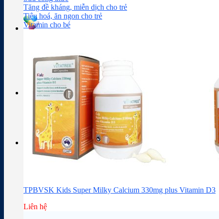
Sữa công thức
Đồ dùng cho bé
Chăm sóc da mặt
Trị mụn
Tăng đề kháng, miễn dịch cho trẻ
Tiêu hoá, ăn ngon cho trẻ
Vitamin cho bé
Tra cứu hoạt chất
Thành phần thuốc
Giỏ hàng
Giỏ hàng
Chưa có sản phẩm trong giỏ hàng.
TPBVSK Kids Super Milky Calcium 330mg plus Vitamin D3
Liên hệ