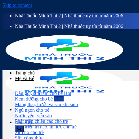
Skip to content
Nhà Thuốc Minh Thi 2 | Nhà thuốc uy tín từ năm 2006
Nhà Thuốc Minh Thi 2 | Nhà thuốc uy tín từ năm 2006
Trang chủ
Mẹ và Bé
Dầu gội, sữa tắm cho bé
Kem dưỡng cho bé
Mang thai, trước và sau khi sinh
Ngủ ngon cho trẻ
Nước yến, yến sào
Phát triển chiều cao cho trẻ
Phát triển trí não, thị lực cho trẻ
Siro ho cho trẻ
Sữa công thức