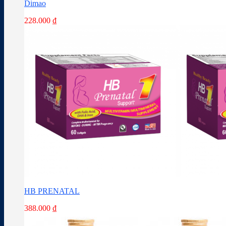
Dimao
228.000
₫
HB PRENATAL
388.000
₫