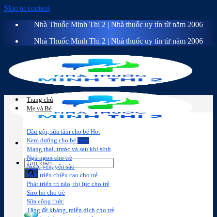
Skip to content
Nhà Thuốc Minh Thi 2 | Nhà thuốc uy tín từ năm 2006
Nhà Thuốc Minh Thi 2 | Nhà thuốc uy tín từ năm 2006
Trang chủ
Mẹ và Bé
Dầu gội, sữa tắm cho bé
Kem dưỡng cho bé
Mang thai, trước và sau khi sinh
Ngủ ngon cho trẻ
Nước yến, yến sào
Phát triển chiều cao cho trẻ
Phát triển trí não, thị lực cho trẻ
Sữa công
Đồ dùng cho
Chăm sóc da
Trị
Siro ho cho trẻ
thức
bé
mặt
mụn
Sữa công thức
Tăng đề kháng, miễn dịch cho trẻ