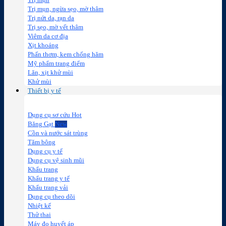
Trị mụn
Trị mụn, ngừa sẹo, mờ thâm
Trị nứt da, rạn da
Trị sẹo, mờ vết thâm
Viêm da cơ địa
Xịt khoáng
Phấn thơm, kem chống hăm
Mỹ phẩm trang điểm
Lăn, xịt khử mùi
Khử mùi
Thiết bị y tế
Dụng cụ sơ cứu
Băng Gạt
Cồn và nước sát trùng
Tăm bông
Dụng cụ y tế
Dụng cụ vệ sinh mũi
Khẩu trang
Khẩu trang y tế
Khẩu trang vải
Dụng cụ theo dõi
Nhiệt kế
Thử thai
Máy đo huyết áp