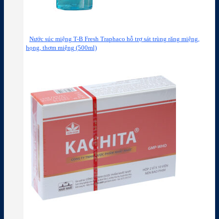
Nước súc miệng T-B Fresh Traphaco hỗ trợ sát trùng răng miệng,
họng, thơm miệng (500ml)