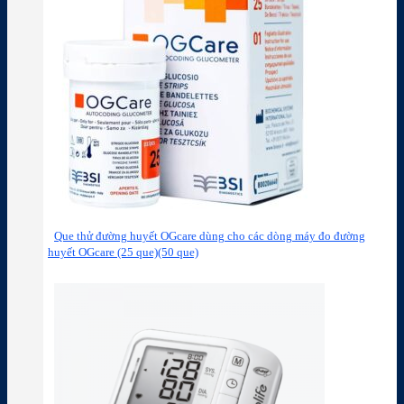
Que thử đường huyết OGcare dùng cho các dòng máy đo đường
huyết OGcare (25 que)(50 que)