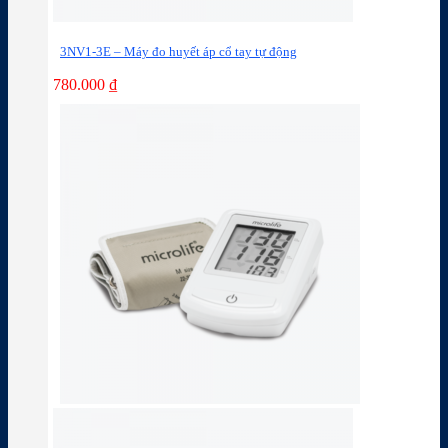
3NV1-3E – Máy đo huyết áp cổ tay tự động
780.000
₫