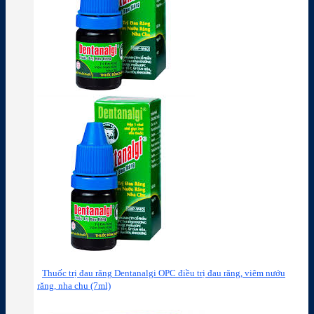
Thuốc trị đau răng Dentanalgi OPC điều trị đau răng, viêm nướu
răng, nha chu (7ml)