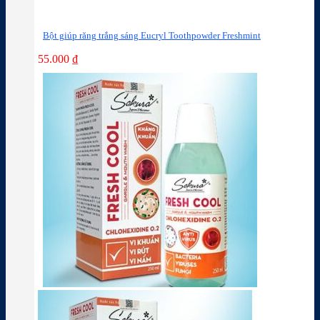
Bột giúp răng trắng sáng Eucryl Toothpowder Freshmint
55.000
₫