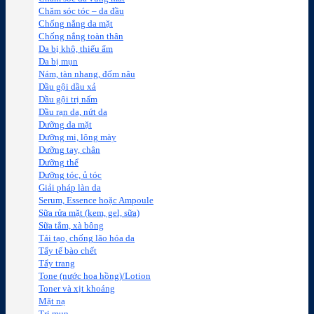
Chăm sóc tóc – da đầu
Chống nắng da mặt
Chống nắng toàn thân
Da bị khô, thiếu ẩm
Da bị mụn
Nám, tàn nhang, đốm nâu
Dầu gội dầu xả
Dầu gội trị nấm
Dầu rạn da, nứt da
Dưỡng da mặt
Dưỡng mi, lông mày
Dưỡng tay, chân
Dưỡng thể
Dưỡng tóc, ủ tóc
Giải pháp làn da
Serum, Essence hoặc Ampoule
Sữa rửa mặt (kem, gel, sữa)
Sữa tắm, xà bông
Tái tạo, chống lão hóa da
Tẩy tế bào chết
Tẩy trang
Tone (nước hoa hồng)/Lotion
Toner và xịt khoáng
Mặt nạ