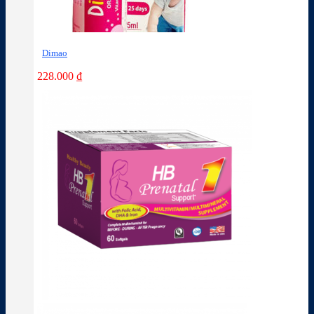
Dimao
228.000
₫