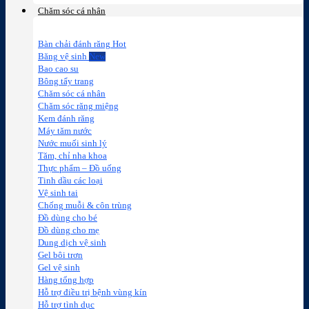
Chăm sóc cá nhân
Bàn chải đánh răng
Băng vệ sinh
Bao cao su
Bông tẩy trang
Chăm sóc cá nhân
Chăm sóc răng miệng
Kem đánh răng
Máy tăm nước
Nước muối sinh lý
Tăm, chỉ nha khoa
Thực phẩm – Đồ uống
Tinh dầu các loại
Vệ sinh tai
Chống muỗi & côn trùng
Đồ dùng cho bé
Đồ dùng cho mẹ
Dung dịch vệ sinh
Gel bôi trơn
Gel vệ sinh
Hàng tổng hợp
Hỗ trợ điều trị bệnh vùng kín
Hỗ trợ tình dục