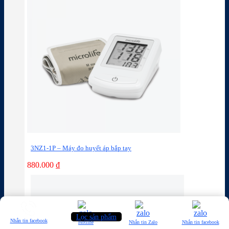
3NZ1-1P – Máy đo huyết áp bắp tay
880.000
₫
Lọc sản phẩm
Nhắn tin facebook
Hotline
Nhắn tin Zalo
Nhắn tin facebook