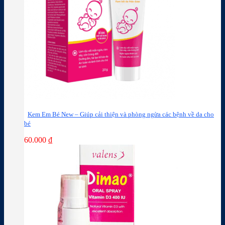
Kem Em Bé New – Giúp cải thiện và phòng ngừa các bệnh về da cho
bé
60.000
₫