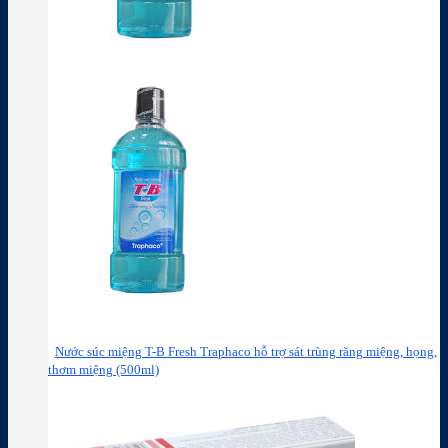
Nước súc miệng T-B Fresh Traphaco hỗ trợ sát trùng răng miệng, họng,
thơm miệng (500ml)