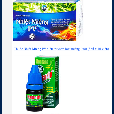
Thuốc Nhiệt Miệng PV điều trị viêm loét miệng, lưỡi (5 vỉ x 10 viên)