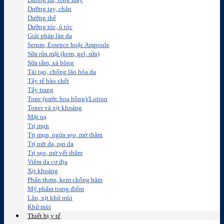
Dưỡng mi, lông mày
Dưỡng tay, chân
Dưỡng thể
Dưỡng tóc, ủ tóc
Giải pháp làn da
Serum, Essence hoặc Ampoule
Sữa rửa mặt (kem, gel, sữa)
Sữa tắm, xà bông
Tái tạo, chống lão hóa da
Tẩy tế bào chết
Tẩy trang
Tone (nước hoa hồng)/Lotion
Toner và xịt khoáng
Mặt nạ
Trị mụn
Trị mụn, ngừa sẹo, mờ thâm
Trị nứt da, rạn da
Trị sẹo, mờ vết thâm
Viêm da cơ địa
Xịt khoáng
Phấn thơm, kem chống hăm
Mỹ phẩm trang điểm
Lăn, xịt khử mùi
Khử mùi
Thiết bị y tế