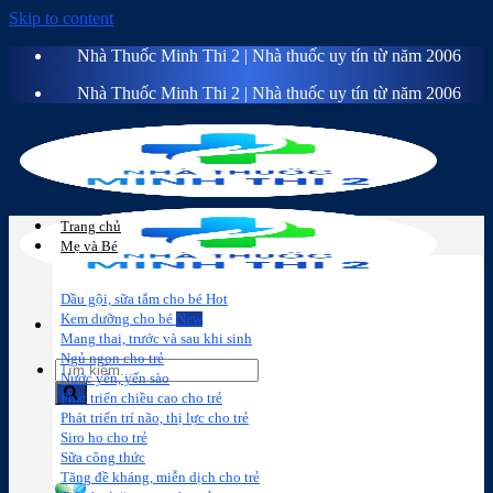
Skip to content
Nhà Thuốc Minh Thi 2 | Nhà thuốc uy tín từ năm 2006
Nhà Thuốc Minh Thi 2 | Nhà thuốc uy tín từ năm 2006
Trang chủ
Mẹ và Bé
Dầu gội, sữa tắm cho bé
Kem dưỡng cho bé
Mang thai, trước và sau khi sinh
Ngủ ngon cho trẻ
Nước yến, yến sào
Phát triển chiều cao cho trẻ
Phát triển trí não, thị lực cho trẻ
Sữa công
Đồ dùng cho
Chăm sóc da
Trị
Siro ho cho trẻ
thức
bé
mặt
mụn
Sữa công thức
Tăng đề kháng, miễn dịch cho trẻ