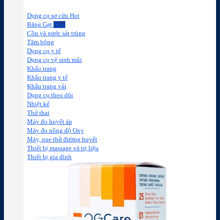
Dụng cụ sơ cứu
Băng Gạt
Cồn và nước sát trùng
Tăm bông
Dụng cụ y tế
Dụng cụ vệ sinh mũi
Khẩu trang
Khẩu trang y tế
Khẩu trang vải
Dụng cụ theo dõi
Nhiệt kế
Thử thai
Máy đo huyết áp
Máy đo nồng độ Oxy
Máy, que thử đường huyết
Thiết bị massage và trị liệu
Thiết bị gia đình