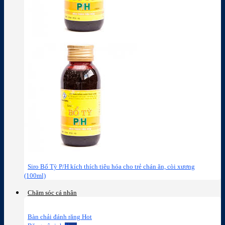
Siro Bổ Tỳ P/H kích thích tiêu hóa cho trẻ chán ăn, còi xương
(100ml)
Chăm sóc cá nhân
Bàn chải đánh răng