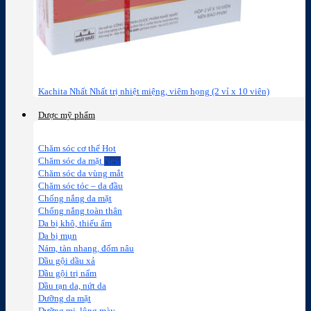
Kachita Nhất Nhất trị nhiệt miệng, viêm họng (2 vỉ x 10 viên)
Dược mỹ phẩm
Chăm sóc cơ thể
Chăm sóc da mặt
Chăm sóc da vùng mắt
Chăm sóc tóc – da đầu
Chống nắng da mặt
Chống nắng toàn thân
Da bị khô, thiếu ẩm
Da bị mụn
Nám, tàn nhang, đốm nâu
Dầu gội dầu xả
Dầu gội trị nấm
Dầu rạn da, nứt da
Dưỡng da mặt