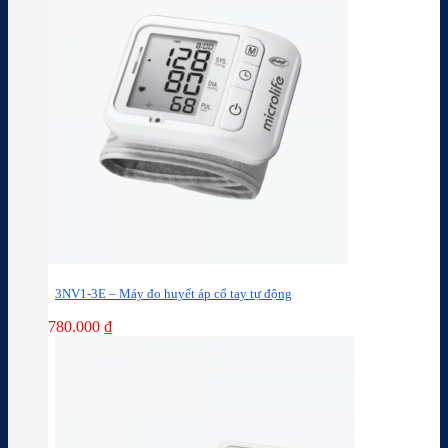
3NV1-3E – Máy đo huyết áp cổ tay tự động
780.000
₫