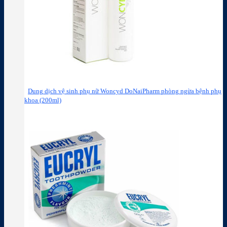
Dung dịch vệ sinh phụ nữ Woncyd DoNaiPharm phòng ngừa bệnh phụ
khoa (200ml)