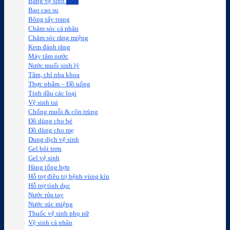
Băng vệ sinh
Bao cao su
Bông tẩy trang
Chăm sóc cá nhân
Chăm sóc răng miệng
Kem đánh răng
Máy tăm nước
Nước muối sinh lý
Tăm, chỉ nha khoa
Thực phẩm – Đồ uống
Tinh dầu các loại
Vệ sinh tai
Chống muỗi & côn trùng
Đồ dùng cho bé
Đồ dùng cho mẹ
Dung dịch vệ sinh
Gel bôi trơn
Gel vệ sinh
Hàng tổng hợp
Hỗ trợ điều trị bệnh vùng kín
Hỗ trợ tình dục
Nước rửa tay
Nước súc miệng
Thuốc vệ sinh phụ nữ
Vệ sinh cá nhân