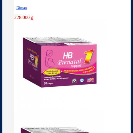
Dimao
228.000
₫