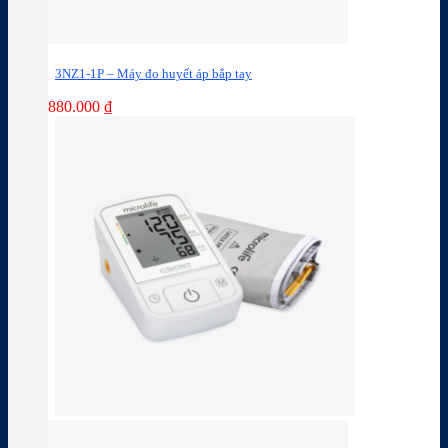
3NZ1-1P – Máy đo huyết áp bắp tay
880.000
₫