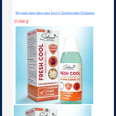
Bột giúp răng trắng sáng Eucryl Toothpowder Freshmint
55.000
₫