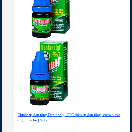
Thuốc trị đau răng Dentanalgi OPC điều trị đau răng, viêm nướu
răng, nha chu (7ml)