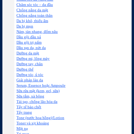
Chăm sóc tóc – da đầu
Chống nắng da mặt
Chống nắng toàn thân
Da bị khô, thiếu ẩm
Da bị mụn
Nám, tàn nhang, đốm nâu
Dầu gội dầu xả
Dầu gội trị nấm
Dầu rạn da, nứt da
Dưỡng da mặt
Dưỡng mi, lông mày
Dưỡng tay, chân
Dưỡng thể
Dưỡng tóc, ủ tóc
Giải pháp làn da
Serum, Essence hoặc Ampoule
Sữa rửa mặt (kem, gel, sữa)
Sữa tắm, xà bông
Tái tạo, chống lão hóa da
Tẩy tế bào chết
Tẩy trang
Tone (nước hoa hồng)/Lotion
Toner và xịt khoáng
Mặt nạ