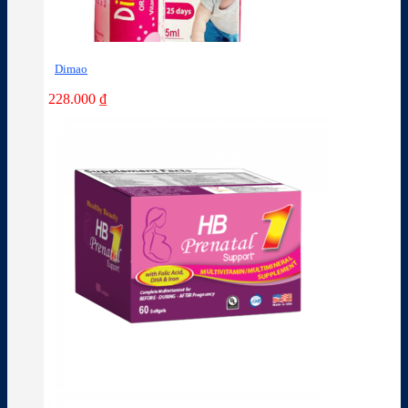
Dimao
228.000
₫