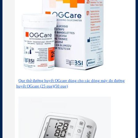
Que thử đường huyết OGcare dùng cho các dòng máy đo đường
huyết OGcare (25 que)(50 que)