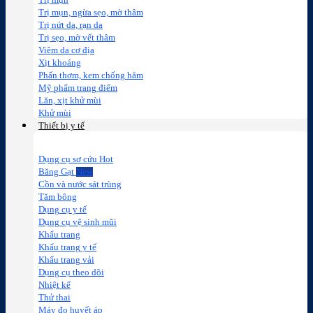
Trị mụn
Trị mụn, ngừa sẹo, mờ thâm
Trị nứt da, rạn da
Trị sẹo, mờ vết thâm
Viêm da cơ địa
Xịt khoáng
Phấn thơm, kem chống hăm
Mỹ phẩm trang điểm
Lăn, xịt khử mùi
Khử mùi
Thiết bị y tế
Dụng cụ sơ cứu
Băng Gạt
Cồn và nước sát trùng
Tăm bông
Dụng cụ y tế
Dụng cụ vệ sinh mũi
Khẩu trang
Khẩu trang y tế
Khẩu trang vải
Dụng cụ theo dõi
Nhiệt kế
Thử thai
Máy đo huyết áp