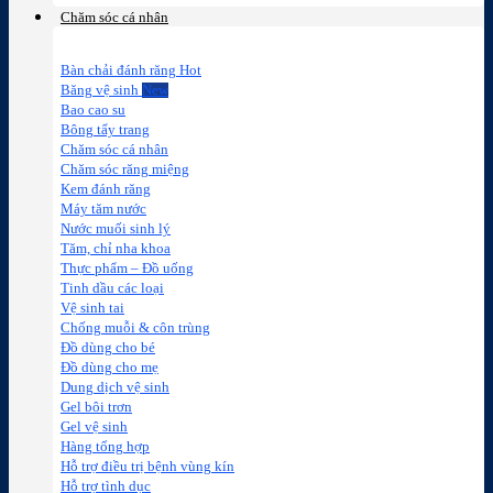
Chăm sóc cá nhân
Bàn chải đánh răng
Băng vệ sinh
Bao cao su
Bông tẩy trang
Chăm sóc cá nhân
Chăm sóc răng miệng
Kem đánh răng
Máy tăm nước
Nước muối sinh lý
Tăm, chỉ nha khoa
Thực phẩm – Đồ uống
Tinh dầu các loại
Vệ sinh tai
Chống muỗi & côn trùng
Đồ dùng cho bé
Đồ dùng cho mẹ
Dung dịch vệ sinh
Gel bôi trơn
Gel vệ sinh
Hàng tổng hợp
Hỗ trợ điều trị bệnh vùng kín
Hỗ trợ tình dục