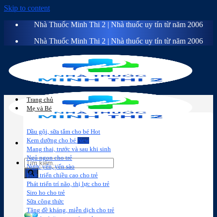
Skip to content
Nhà Thuốc Minh Thi 2 | Nhà thuốc uy tín từ năm 2006
Nhà Thuốc Minh Thi 2 | Nhà thuốc uy tín từ năm 2006
Trang chủ
Mẹ và Bé
Dầu gội, sữa tắm cho bé
Kem dưỡng cho bé
Mang thai, trước và sau khi sinh
Ngủ ngon cho trẻ
Nước yến, yến sào
Phát triển chiều cao cho trẻ
Phát triển trí não, thị lực cho trẻ
Sữa công
Đồ dùng cho
Chăm sóc da
Trị
Siro ho cho trẻ
thức
bé
mặt
mụn
Sữa công thức
Tăng đề kháng, miễn dịch cho trẻ