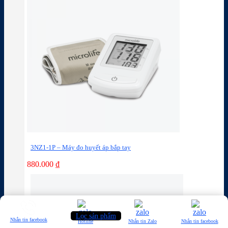
3NZ1-1P – Máy đo huyết áp bắp tay
880.000
₫
Lọc sản phẩm
Nhắn tin facebook
Hotline
Nhắn tin Zalo
Nhắn tin facebook