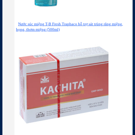
Nước súc miệng T-B Fresh Traphaco hỗ trợ sát trùng răng miệng,
họng, thơm miệng (500ml)