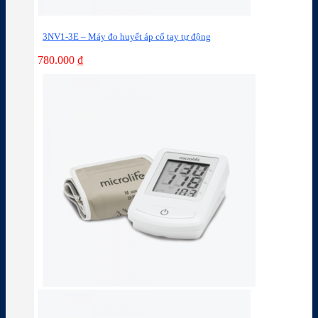
3NV1-3E – Máy đo huyết áp cổ tay tự động
780.000
₫