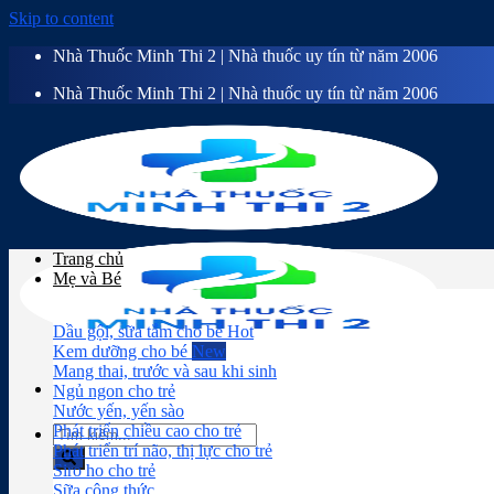
Skip to content
Nhà Thuốc Minh Thi 2 | Nhà thuốc uy tín từ năm 2006
Nhà Thuốc Minh Thi 2 | Nhà thuốc uy tín từ năm 2006
Trang chủ
Mẹ và Bé
Dầu gội, sữa tắm cho bé
Kem dưỡng cho bé
Mang thai, trước và sau khi sinh
Ngủ ngon cho trẻ
Nước yến, yến sào
Phát triển chiều cao cho trẻ
Phát triển trí não, thị lực cho trẻ
Siro ho cho trẻ
Sữa công thức