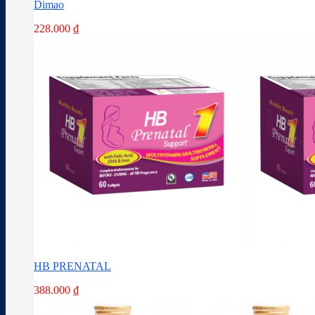
Dimao
228.000
₫
HB PRENATAL
388.000
₫