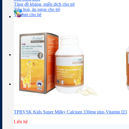
Sữa công thức
Đồ dùng cho bé
Chăm sóc da mặt
Trị mụn
Tăng đề kháng, miễn dịch cho trẻ
Tiêu hoá, ăn ngon cho trẻ
Vitamin cho bé
Tra cứu hoạt chất
Thành phần thuốc
Giỏ hàng
Giỏ hàng
Chưa có sản phẩm trong giỏ hàng.
TPBVSK Kids Super Milky Calcium 330mg plus Vitamin D3
Liên hệ