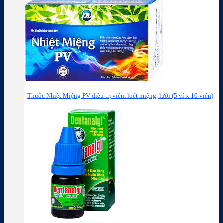
Thuốc Nhiệt Miệng PV điều trị viêm loét miệng, lưỡi (5 vỉ x 10 viên)