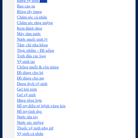
Băng vệ sinh
Bao cao su
Bông tẩy trang
Chăm sóc cá nhân
Chăm sóc răng miệng
Kem đánh răng
Máy tăm nước
Nước muối sinh lý
Tăm, chỉ nha khoa
Thực phẩm – Đồ uống
Tinh dầu các loại
Vệ sinh tai
Chống muỗi & côn trùng
Đồ dùng cho bé
Đồ dùng cho mẹ
Dung dịch vệ sinh
Gel bôi trơn
Gel vệ sinh
Hàng tổng hợp
Hỗ trợ điều trị bệnh vùng kín
Hỗ trợ tình dục
Nước rửa tay
Nước súc miệng
Thuốc vệ sinh phụ nữ
Vệ sinh cá nhân