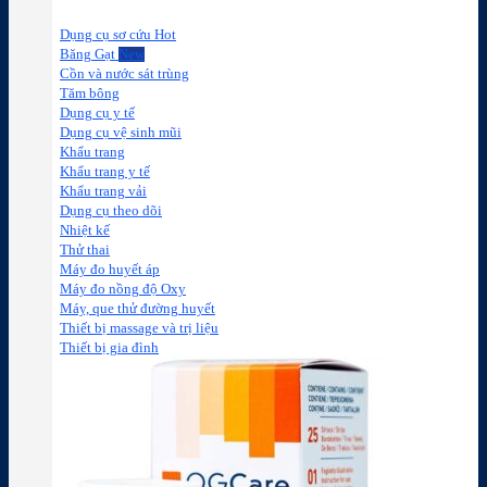
Dụng cụ sơ cứu
Băng Gạt
Cồn và nước sát trùng
Tăm bông
Dụng cụ y tế
Dụng cụ vệ sinh mũi
Khẩu trang
Khẩu trang y tế
Khẩu trang vải
Dụng cụ theo dõi
Nhiệt kế
Thử thai
Máy đo huyết áp
Máy đo nồng độ Oxy
Máy, que thử đường huyết
Thiết bị massage và trị liệu
Thiết bị gia đình