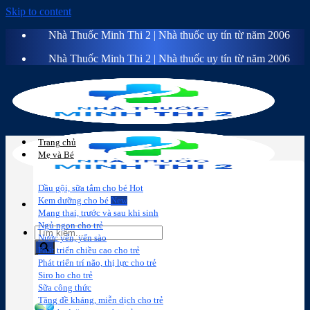
Skip to content
Nhà Thuốc Minh Thi 2 | Nhà thuốc uy tín từ năm 2006
Nhà Thuốc Minh Thi 2 | Nhà thuốc uy tín từ năm 2006
Trang chủ
Mẹ và Bé
Dầu gội, sữa tắm cho bé
Kem dưỡng cho bé
Mang thai, trước và sau khi sinh
Ngủ ngon cho trẻ
Nước yến, yến sào
Phát triển chiều cao cho trẻ
Phát triển trí não, thị lực cho trẻ
Sữa công
Đồ dùng cho
Chăm sóc da
Trị
Siro ho cho trẻ
thức
bé
mặt
mụn
Sữa công thức
Tăng đề kháng, miễn dịch cho trẻ