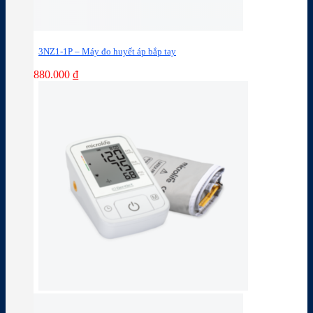
3NZ1-1P – Máy đo huyết áp bắp tay
880.000
₫