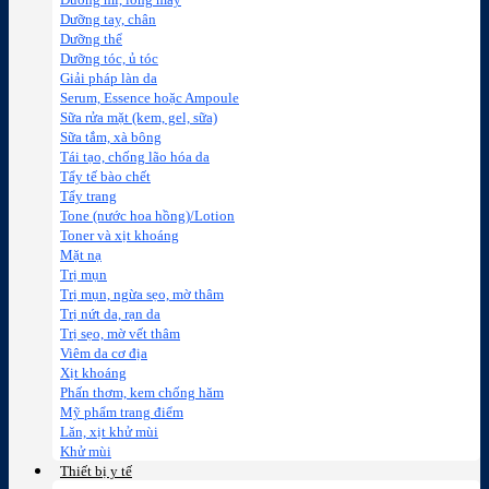
Dưỡng mi, lông mày
Dưỡng tay, chân
Dưỡng thể
Dưỡng tóc, ủ tóc
Giải pháp làn da
Serum, Essence hoặc Ampoule
Sữa rửa mặt (kem, gel, sữa)
Sữa tắm, xà bông
Tái tạo, chống lão hóa da
Tẩy tế bào chết
Tẩy trang
Tone (nước hoa hồng)/Lotion
Toner và xịt khoáng
Mặt nạ
Trị mụn
Trị mụn, ngừa sẹo, mờ thâm
Trị nứt da, rạn da
Trị sẹo, mờ vết thâm
Viêm da cơ địa
Xịt khoáng
Phấn thơm, kem chống hăm
Mỹ phẩm trang điểm
Lăn, xịt khử mùi
Khử mùi
Thiết bị y tế