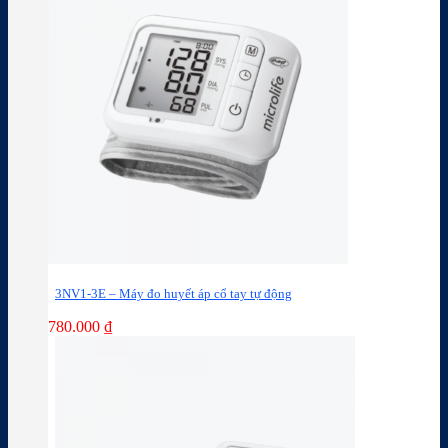
3NV1-3E – Máy đo huyết áp cổ tay tự động
780.000
₫