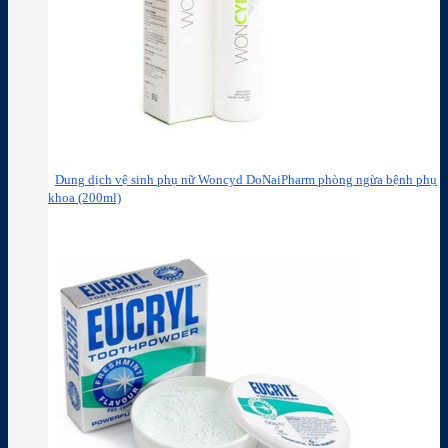
Dung dịch vệ sinh phụ nữ Woncyd DoNaiPharm phòng ngừa bệnh phụ
khoa (200ml)