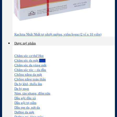
Kachita Nhất Nhất trị nhiệt miệng, viêm họng (2 vỉ x 10 viên)
Dược mỹ phẩm
Chăm sóc cơ thể
Chăm sóc da mặt
Chăm sóc da vùng mắt
Chăm sóc tóc – da đầu
Chống nắng da mặt
Chống nắng toàn thân
Da bị khô, thiếu ẩm
Da bị mụn
Nám, tàn nhang, đốm nâu
Dầu gội dầu xả
Dầu gội trị nấm
Dầu rạn da, nứt da
Dưỡng da mặt