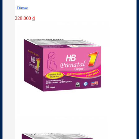
Dimao
228.000
₫