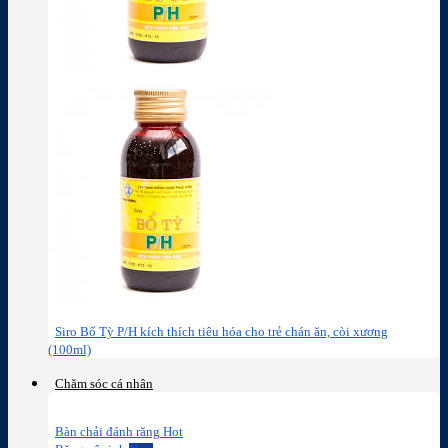
Siro Bổ Tỳ P/H kích thích tiêu hóa cho trẻ chán ăn, còi xương
(100ml)
Chăm sóc cá nhân
Bàn chải đánh răng