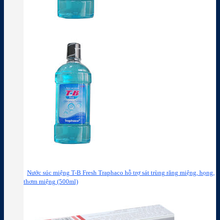
Nước súc miệng T-B Fresh Traphaco hỗ trợ sát trùng răng miệng, họng,
thơm miệng (500ml)