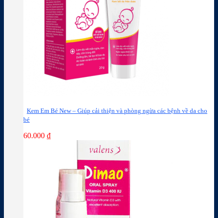
Kem Em Bé New – Giúp cải thiện và phòng ngừa các bệnh về da cho
bé
60.000
₫