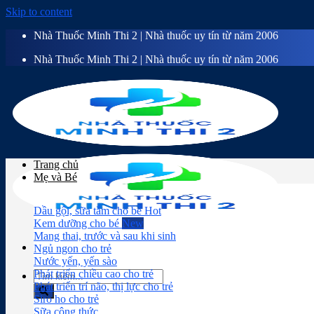
Skip to content
Nhà Thuốc Minh Thi 2 | Nhà thuốc uy tín từ năm 2006
Nhà Thuốc Minh Thi 2 | Nhà thuốc uy tín từ năm 2006
Trang chủ
Mẹ và Bé
Dầu gội, sữa tắm cho bé
Kem dưỡng cho bé
Mang thai, trước và sau khi sinh
Ngủ ngon cho trẻ
Nước yến, yến sào
Phát triển chiều cao cho trẻ
Phát triển trí não, thị lực cho trẻ
Siro ho cho trẻ
Sữa công thức