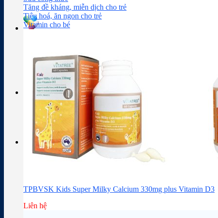
Sữa công thức
Đồ dùng cho bé
Chăm sóc da mặt
Trị mụn
Tăng đề kháng, miễn dịch cho trẻ
Tiêu hoá, ăn ngon cho trẻ
Vitamin cho bé
Tra cứu hoạt chất
Thành phần thuốc
Giỏ hàng
Giỏ hàng
Chưa có sản phẩm trong giỏ hàng.
TPBVSK Kids Super Milky Calcium 330mg plus Vitamin D3
Liên hệ