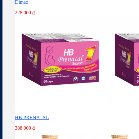
Dimao
228.000
₫
HB PRENATAL
388.000
₫