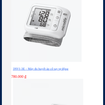
3NV1-3E – Máy đo huyết áp cổ tay tự động
780.000
₫