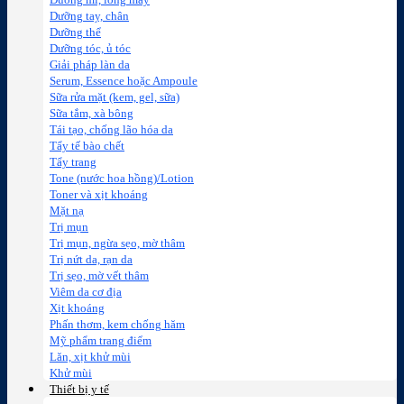
Dưỡng mi, lông mày
Dưỡng tay, chân
Dưỡng thể
Dưỡng tóc, ủ tóc
Giải pháp làn da
Serum, Essence hoặc Ampoule
Sữa rửa mặt (kem, gel, sữa)
Sữa tắm, xà bông
Tái tạo, chống lão hóa da
Tẩy tế bào chết
Tẩy trang
Tone (nước hoa hồng)/Lotion
Toner và xịt khoáng
Mặt nạ
Trị mụn
Trị mụn, ngừa sẹo, mờ thâm
Trị nứt da, rạn da
Trị sẹo, mờ vết thâm
Viêm da cơ địa
Xịt khoáng
Phấn thơm, kem chống hăm
Mỹ phẩm trang điểm
Lăn, xịt khử mùi
Khử mùi
Thiết bị y tế