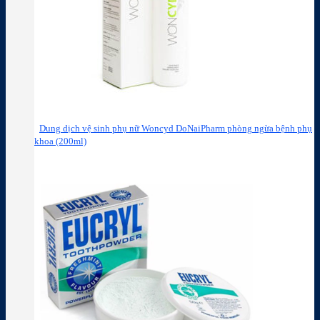
Dung dịch vệ sinh phụ nữ Woncyd DoNaiPharm phòng ngừa bệnh phụ
khoa (200ml)