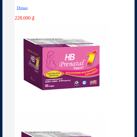
Dimao
228.000
₫