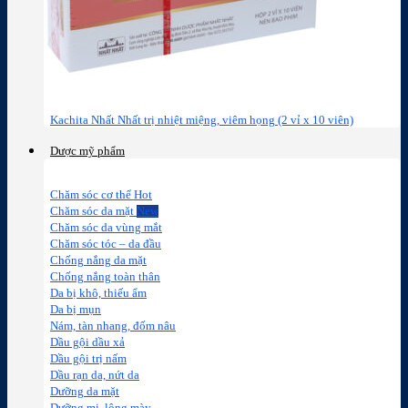
Kachita Nhất Nhất trị nhiệt miệng, viêm họng (2 vỉ x 10 viên)
Dược mỹ phẩm
Chăm sóc cơ thể
Chăm sóc da mặt
Chăm sóc da vùng mắt
Chăm sóc tóc – da đầu
Chống nắng da mặt
Chống nắng toàn thân
Da bị khô, thiếu ẩm
Da bị mụn
Nám, tàn nhang, đốm nâu
Dầu gội dầu xả
Dầu gội trị nấm
Dầu rạn da, nứt da
Dưỡng da mặt