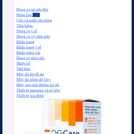
Dụng cụ sơ cứu
Băng Gạt
Cồn và nước sát trùng
Tăm bông
Dụng cụ y tế
Dụng cụ vệ sinh mũi
Khẩu trang
Khẩu trang y tế
Khẩu trang vải
Dụng cụ theo dõi
Nhiệt kế
Thử thai
Máy đo huyết áp
Máy đo nồng độ Oxy
Máy, que thử đường huyết
Thiết bị massage và trị liệu
Thiết bị gia đình