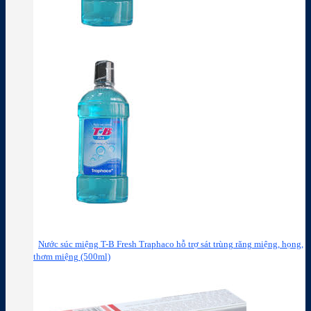
Nước súc miệng T-B Fresh Traphaco hỗ trợ sát trùng răng miệng, họng,
thơm miệng (500ml)