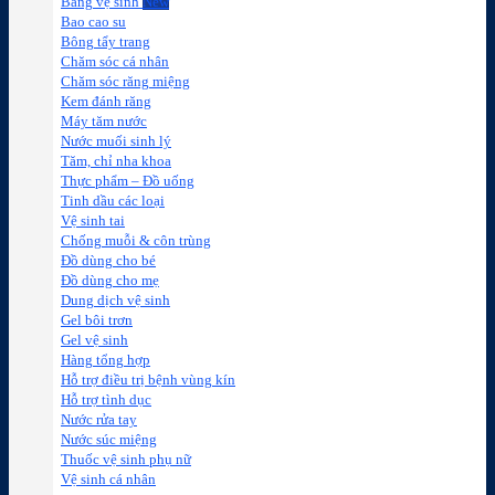
Băng vệ sinh
Bao cao su
Bông tẩy trang
Chăm sóc cá nhân
Chăm sóc răng miệng
Kem đánh răng
Máy tăm nước
Nước muối sinh lý
Tăm, chỉ nha khoa
Thực phẩm – Đồ uống
Tinh dầu các loại
Vệ sinh tai
Chống muỗi & côn trùng
Đồ dùng cho bé
Đồ dùng cho mẹ
Dung dịch vệ sinh
Gel bôi trơn
Gel vệ sinh
Hàng tổng hợp
Hỗ trợ điều trị bệnh vùng kín
Hỗ trợ tình dục
Nước rửa tay
Nước súc miệng
Thuốc vệ sinh phụ nữ
Vệ sinh cá nhân