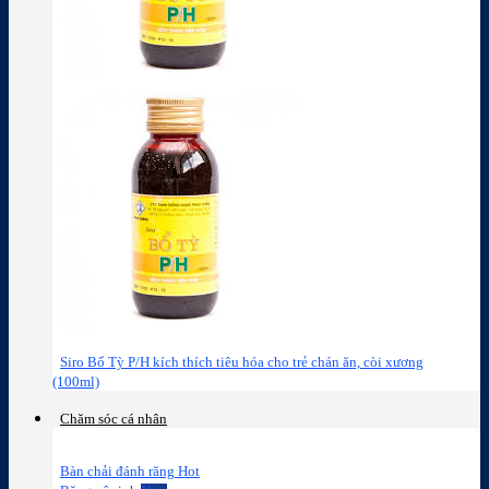
Siro Bổ Tỳ P/H kích thích tiêu hóa cho trẻ chán ăn, còi xương
(100ml)
Chăm sóc cá nhân
Bàn chải đánh răng