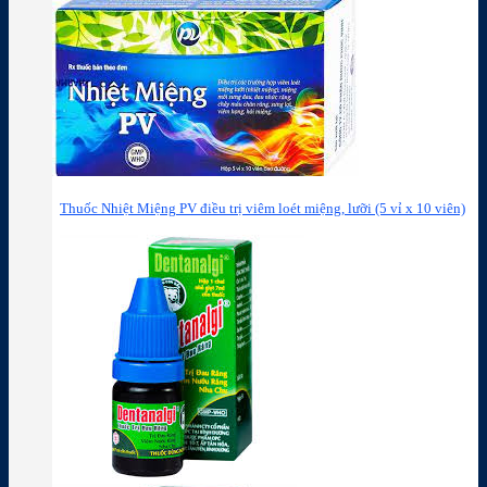
Thuốc Nhiệt Miệng PV điều trị viêm loét miệng, lưỡi (5 vỉ x 10 viên)