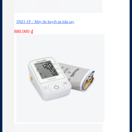
3NZ1-1P – Máy đo huyết áp bắp tay
880.000
₫