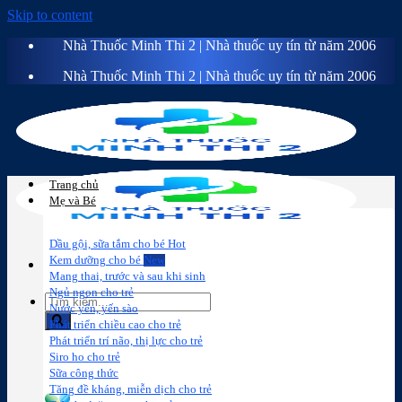
Skip to content
Nhà Thuốc Minh Thi 2 | Nhà thuốc uy tín từ năm 2006
Nhà Thuốc Minh Thi 2 | Nhà thuốc uy tín từ năm 2006
Trang chủ
Mẹ và Bé
Dầu gội, sữa tắm cho bé
Kem dưỡng cho bé
Mang thai, trước và sau khi sinh
Ngủ ngon cho trẻ
Nước yến, yến sào
Phát triển chiều cao cho trẻ
Phát triển trí não, thị lực cho trẻ
Sữa công
Đồ dùng cho
Chăm sóc da
Trị
Siro ho cho trẻ
thức
bé
mặt
mụn
Sữa công thức
Tăng đề kháng, miễn dịch cho trẻ