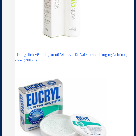
Dung dịch vệ sinh phụ nữ Woncyd DoNaiPharm phòng ngừa bệnh phụ
khoa (200ml)