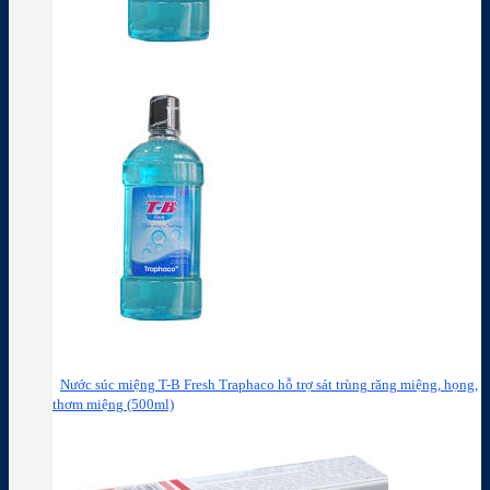
Nước súc miệng T-B Fresh Traphaco hỗ trợ sát trùng răng miệng, họng,
thơm miệng (500ml)