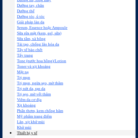
Dưỡng mi, lông mày
Dưỡng tay, chân
Dưỡng thể
Dưỡng tóc, ủ tóc
Giải pháp làn da
Serum, Essence hoặc Ampoule
Sữa rửa mặt (kem, gel, sữa)
Sữa tắm, xà bông
Tái tạo, chống lão hóa da
Tẩy tế bào chết
Tẩy trang
Tone (nước hoa hồng)/Lotion
Toner và xịt khoáng
Mặt nạ
Trị mụn
Trị mụn, ngừa sẹo, mờ thâm
Trị nứt da, rạn da
Trị sẹo, mờ vết thâm
Viêm da cơ địa
Xịt khoáng
Phấn thơm, kem chống hăm
Mỹ phẩm trang điểm
Lăn, xịt khử mùi
Khử mùi
Thiết bị y tế