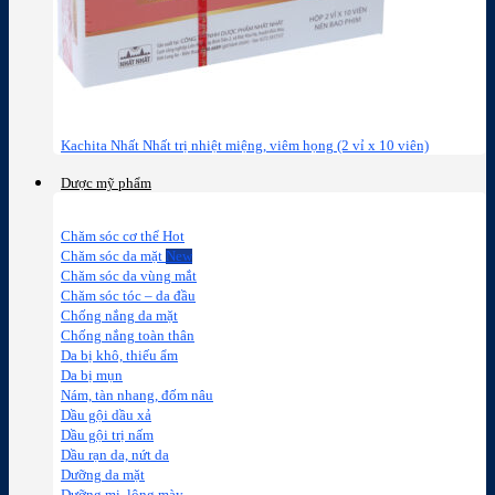
Kachita Nhất Nhất trị nhiệt miệng, viêm họng (2 vỉ x 10 viên)
Dược mỹ phẩm
Chăm sóc cơ thể
Chăm sóc da mặt
Chăm sóc da vùng mắt
Chăm sóc tóc – da đầu
Chống nắng da mặt
Chống nắng toàn thân
Da bị khô, thiếu ẩm
Da bị mụn
Nám, tàn nhang, đốm nâu
Dầu gội dầu xả
Dầu gội trị nấm
Dầu rạn da, nứt da
Dưỡng da mặt