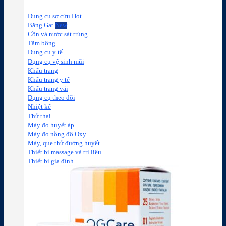
Dụng cụ sơ cứu
Băng Gạt
Cồn và nước sát trùng
Tăm bông
Dụng cụ y tế
Dụng cụ vệ sinh mũi
Khẩu trang
Khẩu trang y tế
Khẩu trang vải
Dụng cụ theo dõi
Nhiệt kế
Thử thai
Máy đo huyết áp
Máy đo nồng độ Oxy
Máy, que thử đường huyết
Thiết bị massage và trị liệu
Thiết bị gia đình