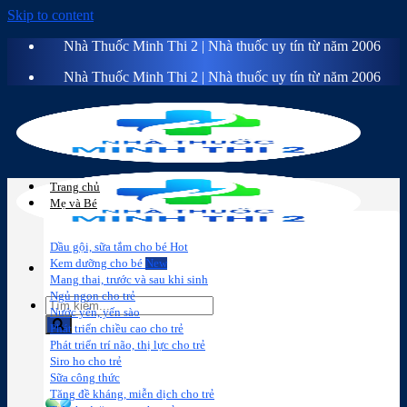
Skip to content
Nhà Thuốc Minh Thi 2 | Nhà thuốc uy tín từ năm 2006
Nhà Thuốc Minh Thi 2 | Nhà thuốc uy tín từ năm 2006
Trang chủ
Mẹ và Bé
Dầu gội, sữa tắm cho bé
Kem dưỡng cho bé
Mang thai, trước và sau khi sinh
Ngủ ngon cho trẻ
Nước yến, yến sào
Phát triển chiều cao cho trẻ
Phát triển trí não, thị lực cho trẻ
Sữa công
Đồ dùng cho
Chăm sóc da
Trị
Siro ho cho trẻ
thức
bé
mặt
mụn
Sữa công thức
Tăng đề kháng, miễn dịch cho trẻ