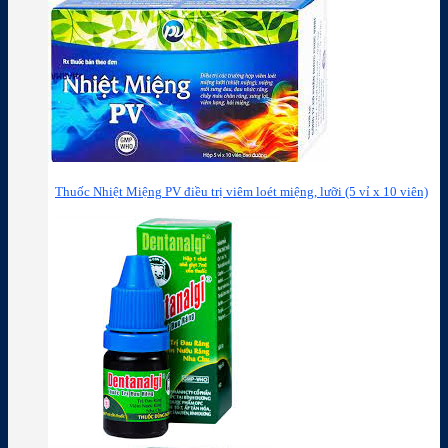
Thuốc Nhiệt Miệng PV điều trị viêm loét miệng, lưỡi (5 vỉ x 10 viên)