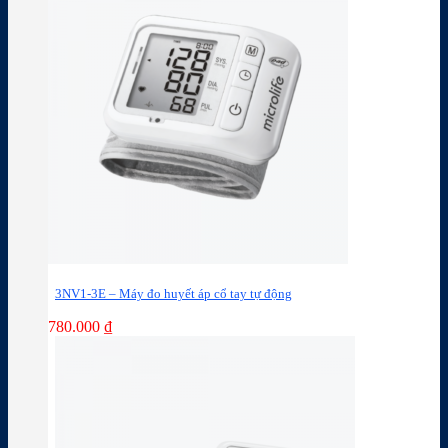
3NV1-3E – Máy đo huyết áp cổ tay tự động
780.000
₫