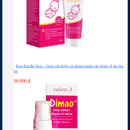
Kem Em Bé New – Giúp cải thiện và phòng ngừa các bệnh về da cho
bé
60.000
₫