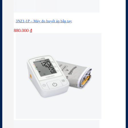
3NZ1-1P – Máy đo huyết áp bắp tay
880.000
₫