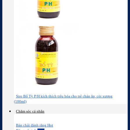
Siro Bổ Tỳ P/H kích thích tiêu hóa cho trẻ chán ăn, còi xương
(100ml)
Chăm sóc cá nhân
Bàn chải đánh răng