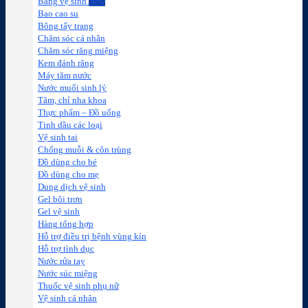
Băng vệ sinh
Bao cao su
Bông tẩy trang
Chăm sóc cá nhân
Chăm sóc răng miệng
Kem đánh răng
Máy tăm nước
Nước muối sinh lý
Tăm, chỉ nha khoa
Thực phẩm – Đồ uống
Tinh dầu các loại
Vệ sinh tai
Chống muỗi & côn trùng
Đồ dùng cho bé
Đồ dùng cho mẹ
Dung dịch vệ sinh
Gel bôi trơn
Gel vệ sinh
Hàng tổng hợp
Hỗ trợ điều trị bệnh vùng kín
Hỗ trợ tình dục
Nước rửa tay
Nước súc miệng
Thuốc vệ sinh phụ nữ
Vệ sinh cá nhân