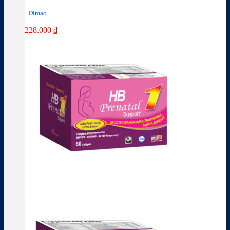
Dimao
228.000
₫