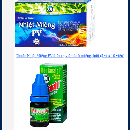
Thuốc Nhiệt Miệng PV điều trị viêm loét miệng, lưỡi (5 vỉ x 10 viên)