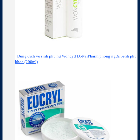
Dung dịch vệ sinh phụ nữ Woncyd DoNaiPharm phòng ngừa bệnh phụ
khoa (200ml)