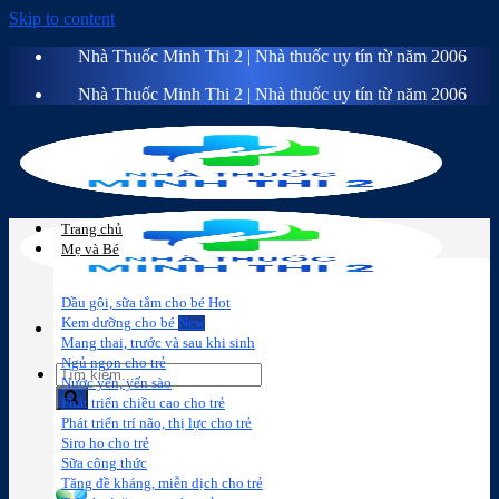
Skip to content
Nhà Thuốc Minh Thi 2 | Nhà thuốc uy tín từ năm 2006
Nhà Thuốc Minh Thi 2 | Nhà thuốc uy tín từ năm 2006
Trang chủ
Mẹ và Bé
Dầu gội, sữa tắm cho bé
Kem dưỡng cho bé
Mang thai, trước và sau khi sinh
Ngủ ngon cho trẻ
Nước yến, yến sào
Phát triển chiều cao cho trẻ
Phát triển trí não, thị lực cho trẻ
Sữa công
Đồ dùng cho
Chăm sóc da
Trị
Siro ho cho trẻ
thức
bé
mặt
mụn
Sữa công thức
Tăng đề kháng, miễn dịch cho trẻ