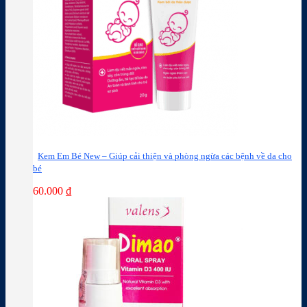
Kem Em Bé New – Giúp cải thiện và phòng ngừa các bệnh về da cho
bé
60.000
₫