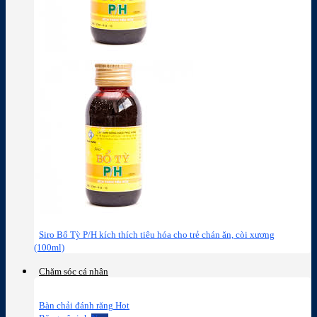
Siro Bổ Tỳ P/H kích thích tiêu hóa cho trẻ chán ăn, còi xương
(100ml)
Chăm sóc cá nhân
Bàn chải đánh răng