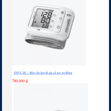
3NV1-3E – Máy đo huyết áp cổ tay tự động
780.000
₫