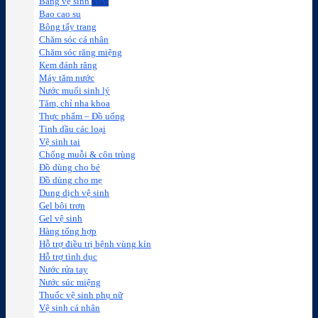
Băng vệ sinh
Bao cao su
Bông tẩy trang
Chăm sóc cá nhân
Chăm sóc răng miệng
Kem đánh răng
Máy tăm nước
Nước muối sinh lý
Tăm, chỉ nha khoa
Thực phẩm – Đồ uống
Tinh dầu các loại
Vệ sinh tai
Chống muỗi & côn trùng
Đồ dùng cho bé
Đồ dùng cho mẹ
Dung dịch vệ sinh
Gel bôi trơn
Gel vệ sinh
Hàng tổng hợp
Hỗ trợ điều trị bệnh vùng kín
Hỗ trợ tình dục
Nước rửa tay
Nước súc miệng
Thuốc vệ sinh phụ nữ
Vệ sinh cá nhân