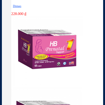
Dimao
228.000
₫