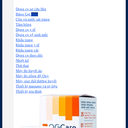
Dụng cụ sơ cứu
Băng Gạt
Cồn và nước sát trùng
Tăm bông
Dụng cụ y tế
Dụng cụ vệ sinh mũi
Khẩu trang
Khẩu trang y tế
Khẩu trang vải
Dụng cụ theo dõi
Nhiệt kế
Thử thai
Máy đo huyết áp
Máy đo nồng độ Oxy
Máy, que thử đường huyết
Thiết bị massage và trị liệu
Thiết bị gia đình