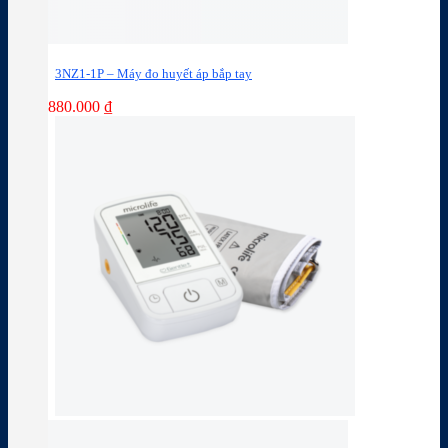
3NZ1-1P – Máy đo huyết áp bắp tay
880.000
₫