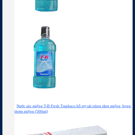
Nước súc miệng T-B Fresh Traphaco hỗ trợ sát trùng răng miệng, họng,
thơm miệng (500ml)