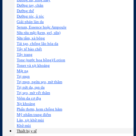
Dưỡng mi, lông mày
Dưỡng tay, chân
Dưỡng thể
Dưỡng tóc, ủ tóc
Giải pháp làn da
Serum, Essence hoặc Ampoule
Sữa rửa mặt (kem, gel, sữa)
Sữa tắm, xà bông
Tái tạo, chống lão hóa da
Tẩy tế bào chết
Tẩy trang
Tone (nước hoa hồng)/Lotion
Toner và xịt khoáng
Mặt nạ
Trị mụn
Trị mụn, ngừa sẹo, mờ thâm
Trị nứt da, rạn da
Trị sẹo, mờ vết thâm
Viêm da cơ địa
Xịt khoáng
Phấn thơm, kem chống hăm
Mỹ phẩm trang điểm
Lăn, xịt khử mùi
Khử mùi
Thiết bị y tế