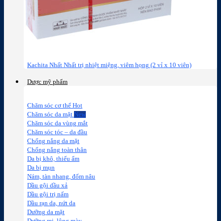
Kachita Nhất Nhất trị nhiệt miệng, viêm họng (2 vỉ x 10 viên)
Dược mỹ phẩm
Chăm sóc cơ thể
Chăm sóc da mặt
Chăm sóc da vùng mắt
Chăm sóc tóc – da đầu
Chống nắng da mặt
Chống nắng toàn thân
Da bị khô, thiếu ẩm
Da bị mụn
Nám, tàn nhang, đốm nâu
Dầu gội dầu xả
Dầu gội trị nấm
Dầu rạn da, nứt da
Dưỡng da mặt