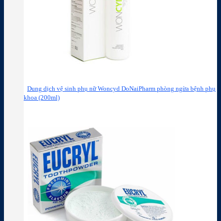
Dung dịch vệ sinh phụ nữ Woncyd DoNaiPharm phòng ngừa bệnh phụ
khoa (200ml)