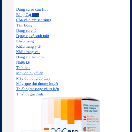
Dụng cụ sơ cứu
Băng Gạt
Cồn và nước sát trùng
Tăm bông
Dụng cụ y tế
Dụng cụ vệ sinh mũi
Khẩu trang
Khẩu trang y tế
Khẩu trang vải
Dụng cụ theo dõi
Nhiệt kế
Thử thai
Máy đo huyết áp
Máy đo nồng độ Oxy
Máy, que thử đường huyết
Thiết bị massage và trị liệu
Thiết bị gia đình