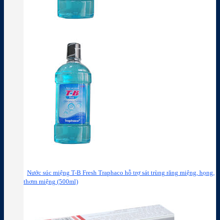
Nước súc miệng T-B Fresh Traphaco hỗ trợ sát trùng răng miệng, họng,
thơm miệng (500ml)