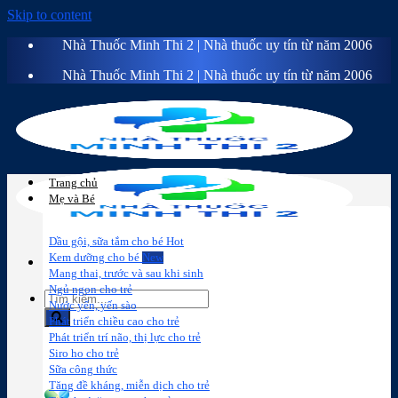
Skip to content
Nhà Thuốc Minh Thi 2 | Nhà thuốc uy tín từ năm 2006
Nhà Thuốc Minh Thi 2 | Nhà thuốc uy tín từ năm 2006
Trang chủ
Mẹ và Bé
Dầu gội, sữa tắm cho bé
Kem dưỡng cho bé
Mang thai, trước và sau khi sinh
Ngủ ngon cho trẻ
Nước yến, yến sào
Phát triển chiều cao cho trẻ
Phát triển trí não, thị lực cho trẻ
Sữa công
Đồ dùng cho
Chăm sóc da
Trị
Siro ho cho trẻ
thức
bé
mặt
mụn
Sữa công thức
Tăng đề kháng, miễn dịch cho trẻ