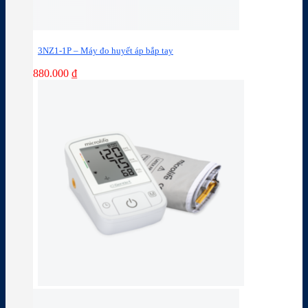
3NZ1-1P – Máy đo huyết áp bắp tay
880.000
₫