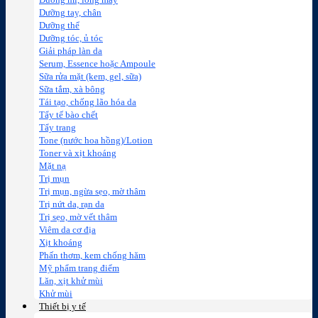
Dưỡng mi, lông mày
Dưỡng tay, chân
Dưỡng thể
Dưỡng tóc, ủ tóc
Giải pháp làn da
Serum, Essence hoặc Ampoule
Sữa rửa mặt (kem, gel, sữa)
Sữa tắm, xà bông
Tái tạo, chống lão hóa da
Tẩy tế bào chết
Tẩy trang
Tone (nước hoa hồng)/Lotion
Toner và xịt khoáng
Mặt nạ
Trị mụn
Trị mụn, ngừa sẹo, mờ thâm
Trị nứt da, rạn da
Trị sẹo, mờ vết thâm
Viêm da cơ địa
Xịt khoáng
Phấn thơm, kem chống hăm
Mỹ phẩm trang điểm
Lăn, xịt khử mùi
Khử mùi
Thiết bị y tế