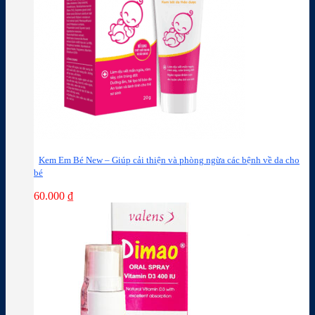
Kem Em Bé New – Giúp cải thiện và phòng ngừa các bệnh về da cho
bé
60.000
₫