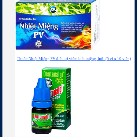
Thuốc Nhiệt Miệng PV điều trị viêm loét miệng, lưỡi (5 vỉ x 10 viên)