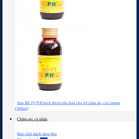
Siro Bổ Tỳ P/H kích thích tiêu hóa cho trẻ chán ăn, còi xương
(100ml)
Chăm sóc cá nhân
Bàn chải đánh răng