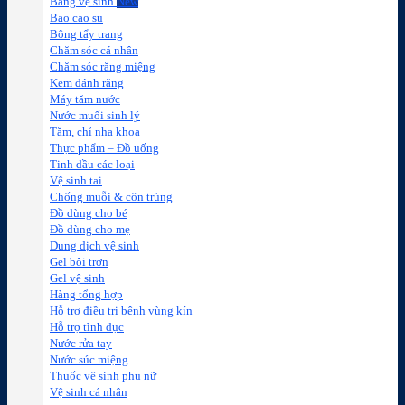
Băng vệ sinh
Bao cao su
Bông tẩy trang
Chăm sóc cá nhân
Chăm sóc răng miệng
Kem đánh răng
Máy tăm nước
Nước muối sinh lý
Tăm, chỉ nha khoa
Thực phẩm – Đồ uống
Tinh dầu các loại
Vệ sinh tai
Chống muỗi & côn trùng
Đồ dùng cho bé
Đồ dùng cho mẹ
Dung dịch vệ sinh
Gel bôi trơn
Gel vệ sinh
Hàng tổng hợp
Hỗ trợ điều trị bệnh vùng kín
Hỗ trợ tình dục
Nước rửa tay
Nước súc miệng
Thuốc vệ sinh phụ nữ
Vệ sinh cá nhân