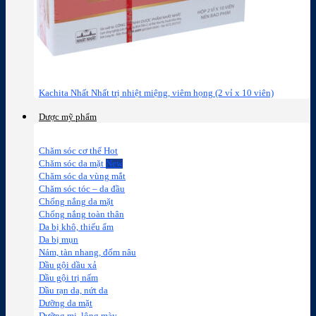
Kachita Nhất Nhất trị nhiệt miệng, viêm họng (2 vỉ x 10 viên)
Dược mỹ phẩm
Chăm sóc cơ thể
Chăm sóc da mặt
Chăm sóc da vùng mắt
Chăm sóc tóc – da đầu
Chống nắng da mặt
Chống nắng toàn thân
Da bị khô, thiếu ẩm
Da bị mụn
Nám, tàn nhang, đốm nâu
Dầu gội dầu xả
Dầu gội trị nấm
Dầu rạn da, nứt da
Dưỡng da mặt