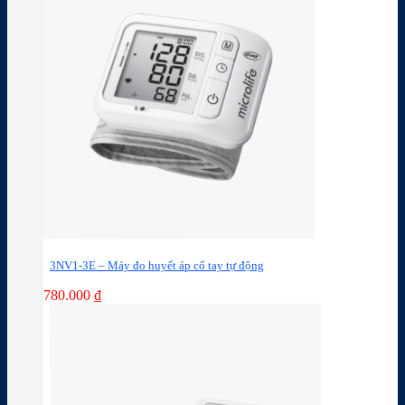
3NV1-3E – Máy đo huyết áp cổ tay tự động
780.000
₫