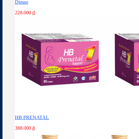
Dimao
228.000
₫
HB PRENATAL
388.000
₫