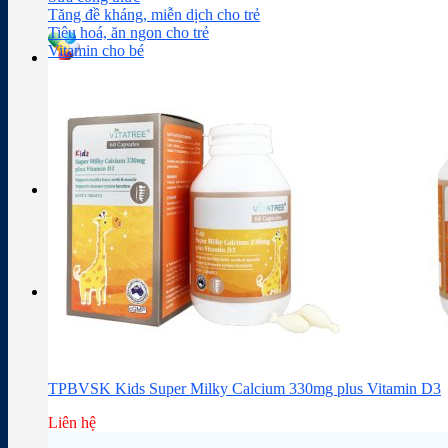
Sữa công thức
Đồ dùng cho bé
Chăm sóc da mặt
Trị mụn
Tăng đề kháng, miễn dịch cho trẻ
Tiêu hoá, ăn ngon cho trẻ
Vitamin cho bé
Tra cứu hoạt chất
Thành phần thuốc
Giỏ hàng
Giỏ hàng
Chưa có sản phẩm trong giỏ hàng.
TPBVSK Kids Super Milky Calcium 330mg plus Vitamin D3
Liên hệ