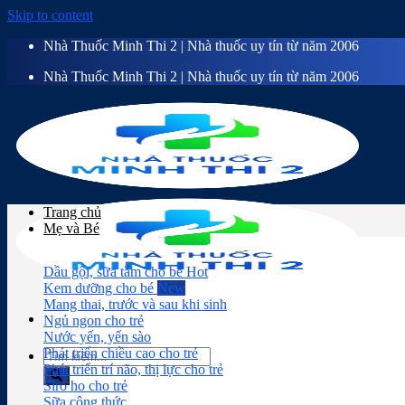
Skip to content
Nhà Thuốc Minh Thi 2 | Nhà thuốc uy tín từ năm 2006
Nhà Thuốc Minh Thi 2 | Nhà thuốc uy tín từ năm 2006
Trang chủ
Mẹ và Bé
Dầu gội, sữa tắm cho bé
Kem dưỡng cho bé
Mang thai, trước và sau khi sinh
Ngủ ngon cho trẻ
Nước yến, yến sào
Phát triển chiều cao cho trẻ
Phát triển trí não, thị lực cho trẻ
Siro ho cho trẻ
Sữa công thức