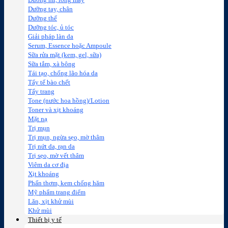
Dưỡng mi, lông mày
Dưỡng tay, chân
Dưỡng thể
Dưỡng tóc, ủ tóc
Giải pháp làn da
Serum, Essence hoặc Ampoule
Sữa rửa mặt (kem, gel, sữa)
Sữa tắm, xà bông
Tái tạo, chống lão hóa da
Tẩy tế bào chết
Tẩy trang
Tone (nước hoa hồng)/Lotion
Toner và xịt khoáng
Mặt nạ
Trị mụn
Trị mụn, ngừa sẹo, mờ thâm
Trị nứt da, rạn da
Trị sẹo, mờ vết thâm
Viêm da cơ địa
Xịt khoáng
Phấn thơm, kem chống hăm
Mỹ phẩm trang điểm
Lăn, xịt khử mùi
Khử mùi
Thiết bị y tế