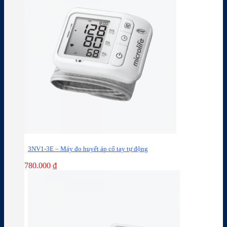
3NV1-3E – Máy đo huyết áp cổ tay tự động
780.000
₫