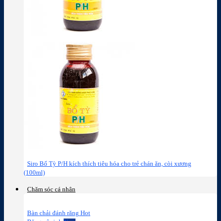
Siro Bổ Tỳ P/H kích thích tiêu hóa cho trẻ chán ăn, còi xương
(100ml)
Chăm sóc cá nhân
Bàn chải đánh răng