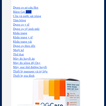
Dụng cụ sơ cứu
Băng Gạt
Cồn và nước sát trùng
Tăm bông
Dụng cụ y tế
Dụng cụ vệ sinh mũi
Khẩu trang
Khẩu trang y tế
Khẩu trang vải
Dụng cụ theo dõi
Nhiệt kế
Thử thai
Máy đo huyết áp
Máy đo nồng độ Oxy
Máy, que thử đường huyết
Thiết bị massage và trị liệu
Thiết bị gia đình