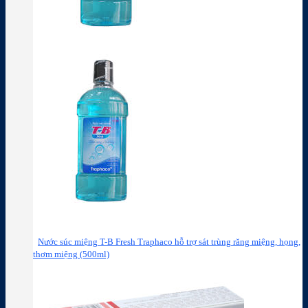
Nước súc miệng T-B Fresh Traphaco hỗ trợ sát trùng răng miệng, họng,
thơm miệng (500ml)