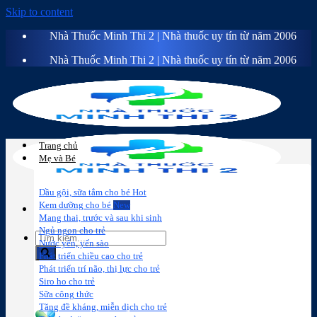
Skip to content
Nhà Thuốc Minh Thi 2 | Nhà thuốc uy tín từ năm 2006
Nhà Thuốc Minh Thi 2 | Nhà thuốc uy tín từ năm 2006
Trang chủ
Mẹ và Bé
Dầu gội, sữa tắm cho bé
Kem dưỡng cho bé
Mang thai, trước và sau khi sinh
Ngủ ngon cho trẻ
Nước yến, yến sào
Phát triển chiều cao cho trẻ
Phát triển trí não, thị lực cho trẻ
Sữa công
Đồ dùng cho
Chăm sóc da
Trị
Siro ho cho trẻ
thức
bé
mặt
mụn
Sữa công thức
Tăng đề kháng, miễn dịch cho trẻ