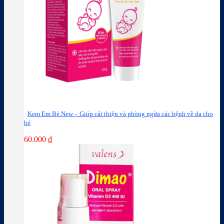
Kem Em Bé New – Giúp cải thiện và phòng ngừa các bệnh về da cho
bé
60.000
₫