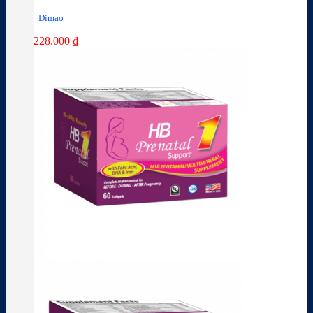
Dimao
228.000
₫