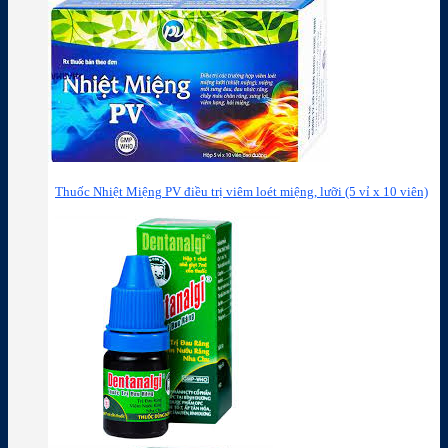
Thuốc Nhiệt Miệng PV điều trị viêm loét miệng, lưỡi (5 vỉ x 10 viên)