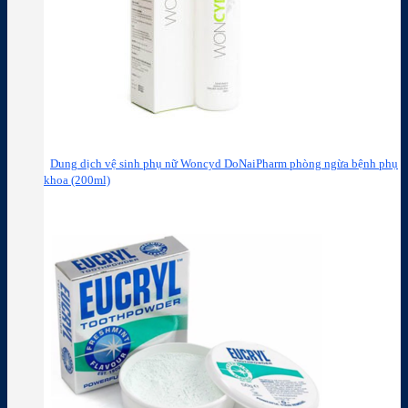
Dung dịch vệ sinh phụ nữ Woncyd DoNaiPharm phòng ngừa bệnh phụ
khoa (200ml)