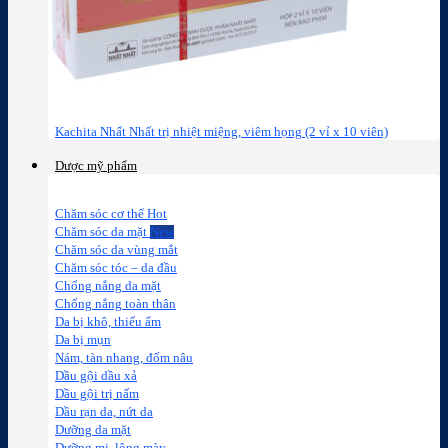
Kachita Nhất Nhất trị nhiệt miệng, viêm họng (2 vỉ x 10 viên)
Dược mỹ phẩm
Chăm sóc cơ thể
Chăm sóc da mặt
Chăm sóc da vùng mắt
Chăm sóc tóc – da đầu
Chống nắng da mặt
Chống nắng toàn thân
Da bị khô, thiếu ẩm
Da bị mụn
Nám, tàn nhang, đốm nâu
Dầu gội dầu xả
Dầu gội trị nấm
Dầu rạn da, nứt da
Dưỡng da mặt