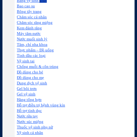
Băng vệ sinh
Bao cao su
Bông tẩy trang
Chăm sóc cá nhân
Chăm sóc răng miệng
Kem đánh răng
Máy tăm nước
Nước muối sinh lý
Tăm, chỉ nha khoa
Thực phẩm – Đồ uống
Tinh dầu các loại
Vệ sinh tai
Chống muỗi & côn trùng
Đồ dùng cho bé
Đồ dùng cho mẹ
Dung dịch vệ sinh
Gel bôi trơn
Gel vệ sinh
Hàng tổng hợp
Hỗ trợ điều trị bệnh vùng kín
Hỗ trợ tình dục
Nước rửa tay
Nước súc miệng
Thuốc vệ sinh phụ nữ
Vệ sinh cá nhân