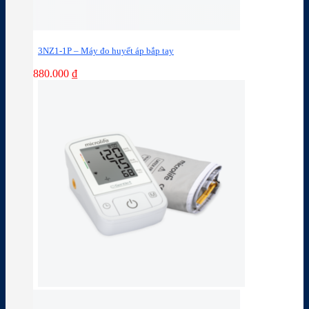
3NZ1-1P – Máy đo huyết áp bắp tay
880.000
₫