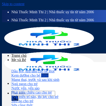
Skip to content
Nhà Thuốc Minh Thi 2 | Nhà thuốc uy tín từ năm 2006
Nhà Thuốc Minh Thi 2 | Nhà thuốc uy tín từ năm 2006
Trang chủ
Mẹ và Bé
Dầu gội, sữa tắm cho bé
Kem dưỡng cho bé
Mang thai, trước và sau khi sinh
Ngủ ngon cho trẻ
Nước yến, yến sào
Phát triển chiều cao cho trẻ
Phát triển trí não, thị lực cho trẻ
Siro ho cho trẻ
Sữa công thức