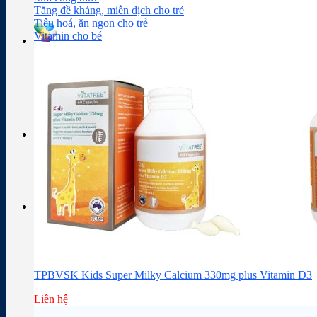
Sữa công thức
Đồ dùng cho bé
Chăm sóc da mặt
Trị mụn
Tăng đề kháng, miễn dịch cho trẻ
Tiêu hoá, ăn ngon cho trẻ
Vitamin cho bé
Tra cứu hoạt chất
Thành phần thuốc
Giỏ hàng
Giỏ hàng
Chưa có sản phẩm trong giỏ hàng.
TPBVSK Kids Super Milky Calcium 330mg plus Vitamin D3
Liên hệ