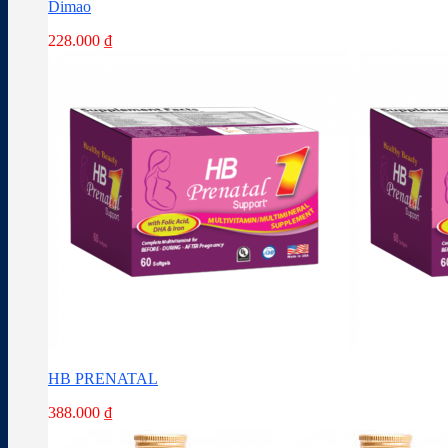
Dimao
228.000
₫
HB PRENATAL
388.000
₫