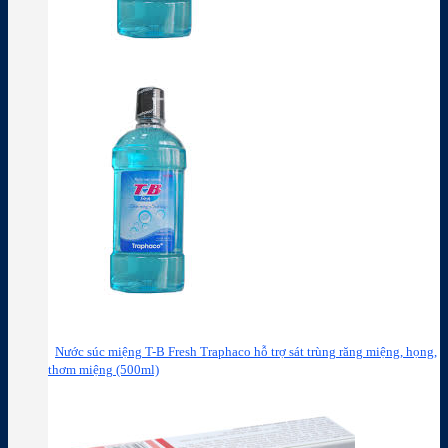
Nước súc miệng T-B Fresh Traphaco hỗ trợ sát trùng răng miệng, họng,
thơm miệng (500ml)