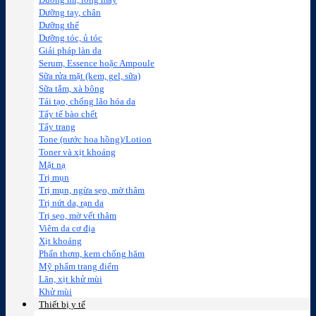
Dưỡng mi, lông mày
Dưỡng tay, chân
Dưỡng thể
Dưỡng tóc, ủ tóc
Giải pháp làn da
Serum, Essence hoặc Ampoule
Sữa rửa mặt (kem, gel, sữa)
Sữa tắm, xà bông
Tái tạo, chống lão hóa da
Tẩy tế bào chết
Tẩy trang
Tone (nước hoa hồng)/Lotion
Toner và xịt khoáng
Mặt nạ
Trị mụn
Trị mụn, ngừa sẹo, mờ thâm
Trị nứt da, rạn da
Trị sẹo, mờ vết thâm
Viêm da cơ địa
Xịt khoáng
Phấn thơm, kem chống hăm
Mỹ phẩm trang điểm
Lăn, xịt khử mùi
Khử mùi
Thiết bị y tế