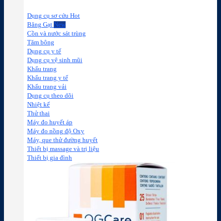
Dụng cụ sơ cứu
Băng Gạt
Cồn và nước sát trùng
Tăm bông
Dụng cụ y tế
Dụng cụ vệ sinh mũi
Khẩu trang
Khẩu trang y tế
Khẩu trang vải
Dụng cụ theo dõi
Nhiệt kế
Thử thai
Máy đo huyết áp
Máy đo nồng độ Oxy
Máy, que thử đường huyết
Thiết bị massage và trị liệu
Thiết bị gia đình