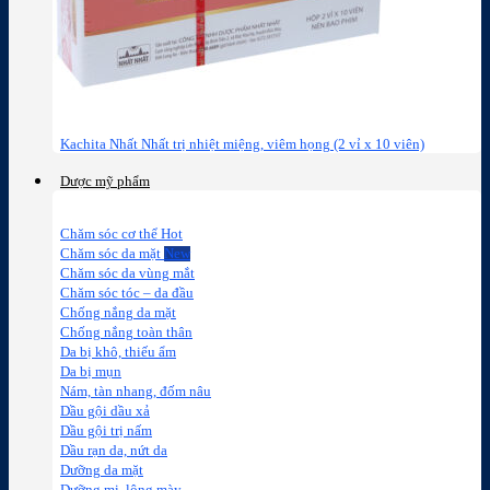
Kachita Nhất Nhất trị nhiệt miệng, viêm họng (2 vỉ x 10 viên)
Dược mỹ phẩm
Chăm sóc cơ thể
Chăm sóc da mặt
Chăm sóc da vùng mắt
Chăm sóc tóc – da đầu
Chống nắng da mặt
Chống nắng toàn thân
Da bị khô, thiếu ẩm
Da bị mụn
Nám, tàn nhang, đốm nâu
Dầu gội dầu xả
Dầu gội trị nấm
Dầu rạn da, nứt da
Dưỡng da mặt