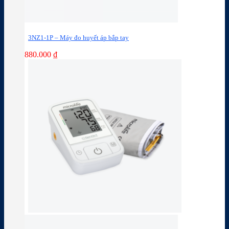
3NZ1-1P – Máy đo huyết áp bắp tay
880.000
₫