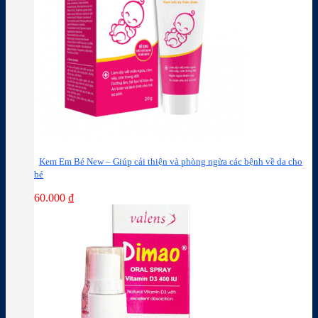
Kem Em Bé New – Giúp cải thiện và phòng ngừa các bệnh về da cho
bé
60.000
₫