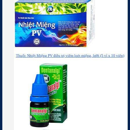
Thuốc Nhiệt Miệng PV điều trị viêm loét miệng, lưỡi (5 vỉ x 10 viên)