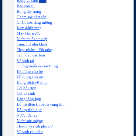
Băng vệ sinh
Bao cao su
Bông tẩy trang
Chăm sóc cá nhân
Chăm sóc răng miệng
Kem đánh răng
Máy tăm nước
Nước muối sinh lý
Tăm, chỉ nha khoa
Thực phẩm – Đồ uống
Tinh dầu các loại
Vệ sinh tai
Chống muỗi & côn trùng
Đồ dùng cho bé
Đồ dùng cho mẹ
Dung dịch vệ sinh
Gel bôi trơn
Gel vệ sinh
Hàng tổng hợp
Hỗ trợ điều trị bệnh vùng kín
Hỗ trợ tình dục
Nước rửa tay
Nước súc miệng
Thuốc vệ sinh phụ nữ
Vệ sinh cá nhân