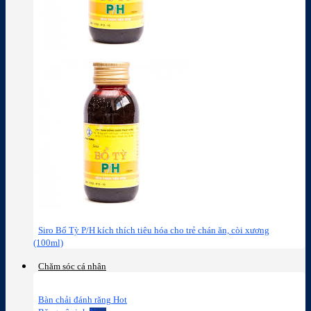
Siro Bổ Tỳ P/H kích thích tiêu hóa cho trẻ chán ăn, còi xương
(100ml)
Chăm sóc cá nhân
Bàn chải đánh răng