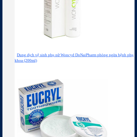
Dung dịch vệ sinh phụ nữ Woncyd DoNaiPharm phòng ngừa bệnh phụ
khoa (200ml)