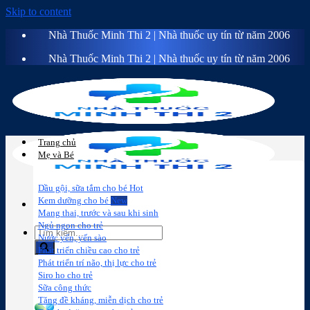
Skip to content
Nhà Thuốc Minh Thi 2 | Nhà thuốc uy tín từ năm 2006
Nhà Thuốc Minh Thi 2 | Nhà thuốc uy tín từ năm 2006
Trang chủ
Mẹ và Bé
Dầu gội, sữa tắm cho bé
Kem dưỡng cho bé
Mang thai, trước và sau khi sinh
Ngủ ngon cho trẻ
Nước yến, yến sào
Phát triển chiều cao cho trẻ
Phát triển trí não, thị lực cho trẻ
Sữa công
Đồ dùng cho
Chăm sóc da
Trị
Siro ho cho trẻ
thức
bé
mặt
mụn
Sữa công thức
Tăng đề kháng, miễn dịch cho trẻ