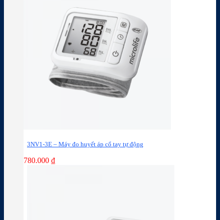
3NV1-3E – Máy đo huyết áp cổ tay tự động
780.000
₫