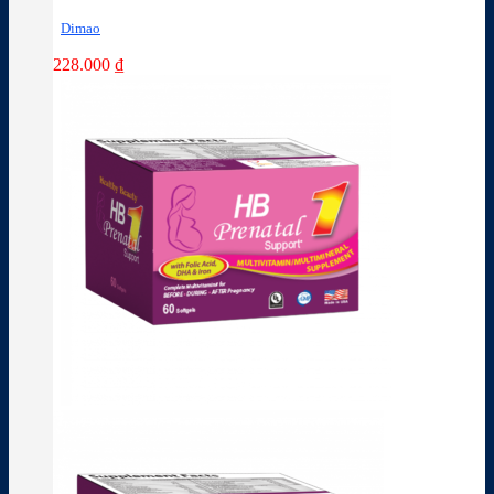
Dimao
228.000
₫