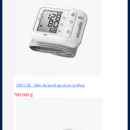
3NV1-3E – Máy đo huyết áp cổ tay tự động
780.000
₫