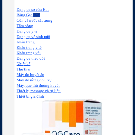
Dụng cụ sơ cứu
Băng Gạt
Cồn và nước sát trùng
Tăm bông
Dụng cụ y tế
Dụng cụ vệ sinh mũi
Khẩu trang
Khẩu trang y tế
Khẩu trang vải
Dụng cụ theo dõi
Nhiệt kế
Thử thai
Máy đo huyết áp
Máy đo nồng độ Oxy
Máy, que thử đường huyết
Thiết bị massage và trị liệu
Thiết bị gia đình