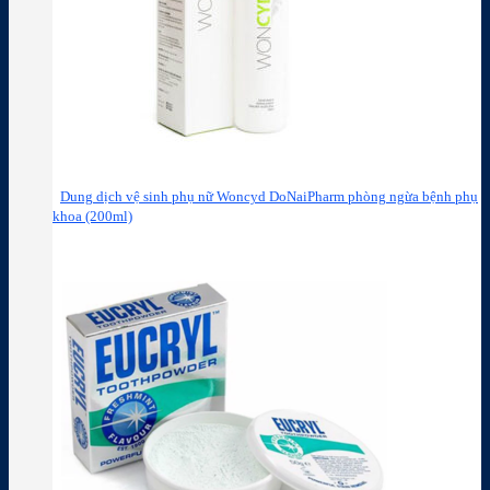
Dung dịch vệ sinh phụ nữ Woncyd DoNaiPharm phòng ngừa bệnh phụ
khoa (200ml)