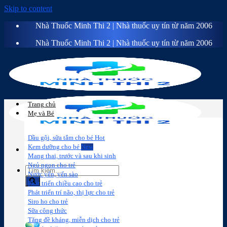
Skip to content
Nhà Thuốc Minh Thi 2 | Nhà thuốc uy tín từ năm 2006
Nhà Thuốc Minh Thi 2 | Nhà thuốc uy tín từ năm 2006
Trang chủ
Mẹ và Bé
Dầu gội, sữa tắm cho bé
Kem dưỡng cho bé
Mang thai, trước và sau khi sinh
Ngủ ngon cho trẻ
Nước yến, yến sào
Phát triển chiều cao cho trẻ
Phát triển trí não, thị lực cho trẻ
Sữa công
Đồ dùng cho
Chăm sóc da
Trị
Siro ho cho trẻ
thức
bé
mặt
mụn
Sữa công thức
Tăng đề kháng, miễn dịch cho trẻ