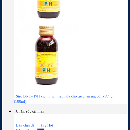
Siro Bổ Tỳ P/H kích thích tiêu hóa cho trẻ chán ăn, còi xương
(100ml)
Chăm sóc cá nhân
Bàn chải đánh răng