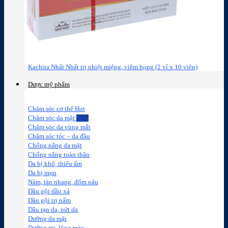
Kachita Nhất Nhất trị nhiệt miệng, viêm họng (2 vỉ x 10 viên)
Dược mỹ phẩm
Chăm sóc cơ thể
Chăm sóc da mặt
Chăm sóc da vùng mắt
Chăm sóc tóc – da đầu
Chống nắng da mặt
Chống nắng toàn thân
Da bị khô, thiếu ẩm
Da bị mụn
Nám, tàn nhang, đốm nâu
Dầu gội dầu xả
Dầu gội trị nấm
Dầu rạn da, nứt da
Dưỡng da mặt