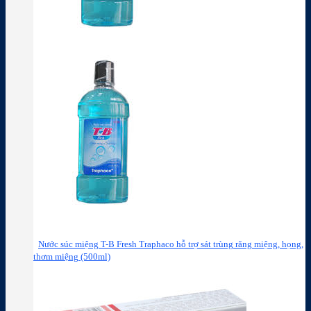
Nước súc miệng T-B Fresh Traphaco hỗ trợ sát trùng răng miệng, họng,
thơm miệng (500ml)