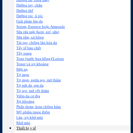
Dưỡng mi, lông mày
Dưỡng tay, chân
Dưỡng thể
Dưỡng tóc, ủ tóc
Giải pháp làn da
Serum, Essence hoặc Ampoule
Sữa rửa mặt (kem, gel, sữa)
Sữa tắm, xà bông
Tái tạo, chống lão hóa da
Tẩy tế bào chết
Tẩy trang
Tone (nước hoa hồng)/Lotion
Toner và xịt khoáng
Mặt nạ
Trị mụn
Trị mụn, ngừa sẹo, mờ thâm
Trị nứt da, rạn da
Trị sẹo, mờ vết thâm
Viêm da cơ địa
Xịt khoáng
Phấn thơm, kem chống hăm
Mỹ phẩm trang điểm
Lăn, xịt khử mùi
Khử mùi
Thiết bị y tế