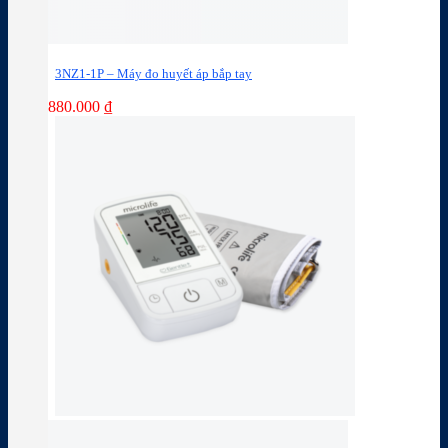
3NZ1-1P – Máy đo huyết áp bắp tay
880.000
₫