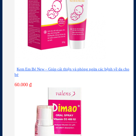
Kem Em Bé New – Giúp cải thiện và phòng ngừa các bệnh về da cho
bé
60.000
₫