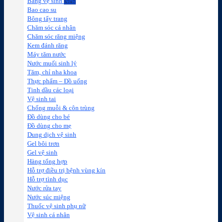
Băng vệ sinh
Bao cao su
Bông tẩy trang
Chăm sóc cá nhân
Chăm sóc răng miệng
Kem đánh răng
Máy tăm nước
Nước muối sinh lý
Tăm, chỉ nha khoa
Thực phẩm – Đồ uống
Tinh dầu các loại
Vệ sinh tai
Chống muỗi & côn trùng
Đồ dùng cho bé
Đồ dùng cho mẹ
Dung dịch vệ sinh
Gel bôi trơn
Gel vệ sinh
Hàng tổng hợp
Hỗ trợ điều trị bệnh vùng kín
Hỗ trợ tình dục
Nước rửa tay
Nước súc miệng
Thuốc vệ sinh phụ nữ
Vệ sinh cá nhân