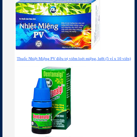
Thuốc Nhiệt Miệng PV điều trị viêm loét miệng, lưỡi (5 vỉ x 10 viên)