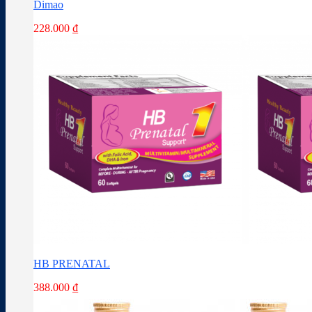
Dimao
228.000
₫
HB PRENATAL
388.000
₫