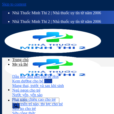
Skip to content
Nhà Thuốc Minh Thi 2 | Nhà thuốc uy tín từ năm 2006
Nhà Thuốc Minh Thi 2 | Nhà thuốc uy tín từ năm 2006
Trang chủ
Mẹ và Bé
Dầu gội, sữa tắm cho bé
Kem dưỡng cho bé
Mang thai, trước và sau khi sinh
Ngủ ngon cho trẻ
Nước yến, yến sào
Phát triển chiều cao cho trẻ
Phát triển trí não, thị lực cho trẻ
Siro ho cho trẻ
Sữa công thức