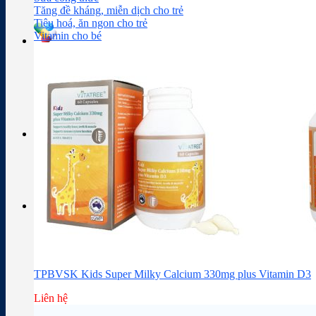
Sữa công thức
Đồ dùng cho bé
Chăm sóc da mặt
Trị mụn
Tăng đề kháng, miễn dịch cho trẻ
Tiêu hoá, ăn ngon cho trẻ
Vitamin cho bé
Tra cứu hoạt chất
Thành phần thuốc
Giỏ hàng
Giỏ hàng
Chưa có sản phẩm trong giỏ hàng.
TPBVSK Kids Super Milky Calcium 330mg plus Vitamin D3
Liên hệ