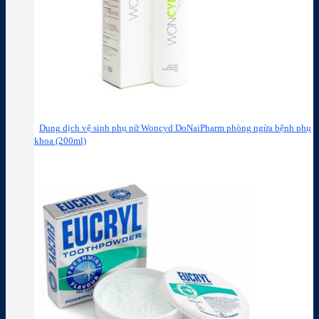
Dung dịch vệ sinh phụ nữ Woncyd DoNaiPharm phòng ngừa bệnh phụ
khoa (200ml)