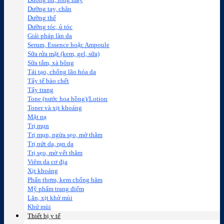
Dưỡng mi, lông mày
Dưỡng tay, chân
Dưỡng thể
Dưỡng tóc, ủ tóc
Giải pháp làn da
Serum, Essence hoặc Ampoule
Sữa rửa mặt (kem, gel, sữa)
Sữa tắm, xà bông
Tái tạo, chống lão hóa da
Tẩy tế bào chết
Tẩy trang
Tone (nước hoa hồng)/Lotion
Toner và xịt khoáng
Mặt nạ
Trị mụn
Trị mụn, ngừa sẹo, mờ thâm
Trị nứt da, rạn da
Trị sẹo, mờ vết thâm
Viêm da cơ địa
Xịt khoáng
Phấn thơm, kem chống hăm
Mỹ phẩm trang điểm
Lăn, xịt khử mùi
Khử mùi
Thiết bị y tế