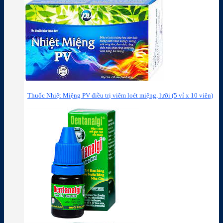
Thuốc Nhiệt Miệng PV điều trị viêm loét miệng, lưỡi (5 vỉ x 10 viên)