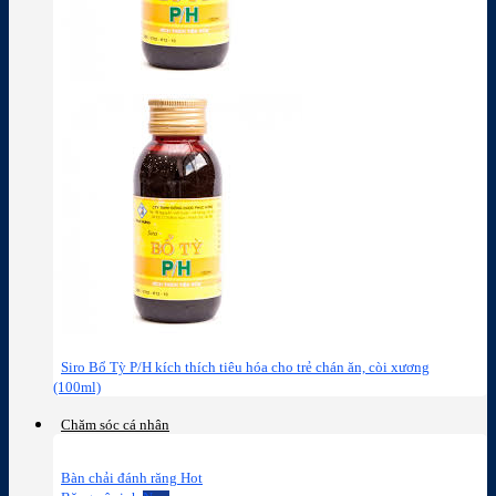
Siro Bổ Tỳ P/H kích thích tiêu hóa cho trẻ chán ăn, còi xương
(100ml)
Chăm sóc cá nhân
Bàn chải đánh răng