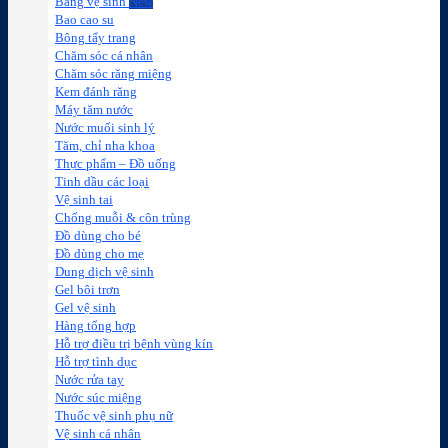
Băng vệ sinh
Bao cao su
Bông tẩy trang
Chăm sóc cá nhân
Chăm sóc răng miệng
Kem đánh răng
Máy tăm nước
Nước muối sinh lý
Tăm, chỉ nha khoa
Thực phẩm – Đồ uống
Tinh dầu các loại
Vệ sinh tai
Chống muỗi & côn trùng
Đồ dùng cho bé
Đồ dùng cho mẹ
Dung dịch vệ sinh
Gel bôi trơn
Gel vệ sinh
Hàng tổng hợp
Hỗ trợ điều trị bệnh vùng kín
Hỗ trợ tình dục
Nước rửa tay
Nước súc miệng
Thuốc vệ sinh phụ nữ
Vệ sinh cá nhân