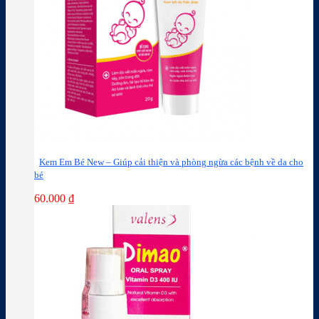
Kem Em Bé New – Giúp cải thiện và phòng ngừa các bệnh về da cho
bé
60.000
₫