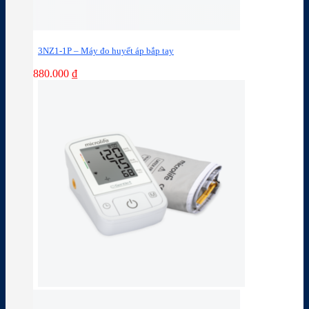
3NZ1-1P – Máy đo huyết áp bắp tay
880.000
₫