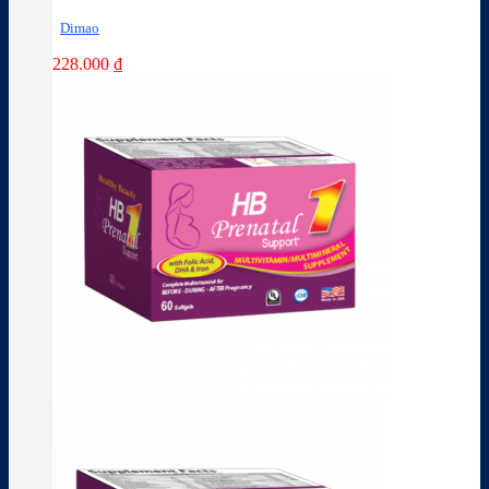
Dimao
228.000
₫