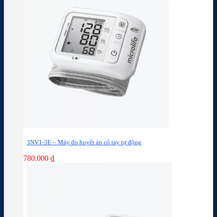
3NV1-3E – Máy đo huyết áp cổ tay tự động
780.000
₫