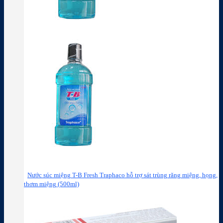
Nước súc miệng T-B Fresh Traphaco hỗ trợ sát trùng răng miệng, họng,
thơm miệng (500ml)