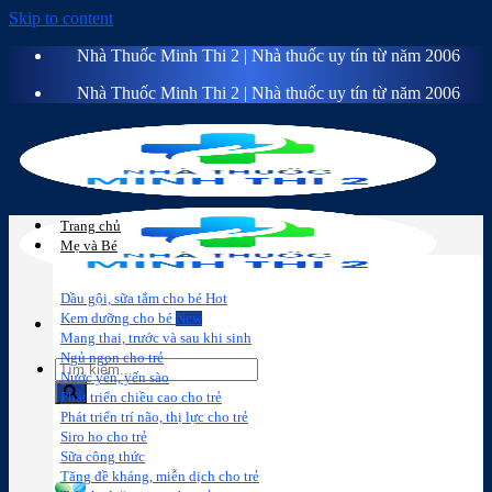
Skip to content
Nhà Thuốc Minh Thi 2 | Nhà thuốc uy tín từ năm 2006
Nhà Thuốc Minh Thi 2 | Nhà thuốc uy tín từ năm 2006
Trang chủ
Mẹ và Bé
Dầu gội, sữa tắm cho bé
Kem dưỡng cho bé
Mang thai, trước và sau khi sinh
Ngủ ngon cho trẻ
Nước yến, yến sào
Phát triển chiều cao cho trẻ
Phát triển trí não, thị lực cho trẻ
Sữa công
Đồ dùng cho
Chăm sóc da
Trị
Siro ho cho trẻ
thức
bé
mặt
mụn
Sữa công thức
Tăng đề kháng, miễn dịch cho trẻ