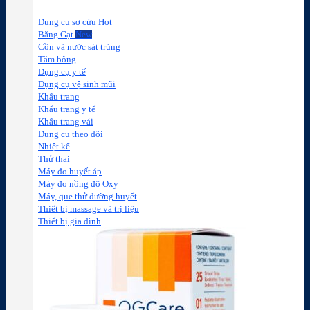
Dụng cụ sơ cứu
Băng Gạt
Cồn và nước sát trùng
Tăm bông
Dụng cụ y tế
Dụng cụ vệ sinh mũi
Khẩu trang
Khẩu trang y tế
Khẩu trang vải
Dụng cụ theo dõi
Nhiệt kế
Thử thai
Máy đo huyết áp
Máy đo nồng độ Oxy
Máy, que thử đường huyết
Thiết bị massage và trị liệu
Thiết bị gia đình