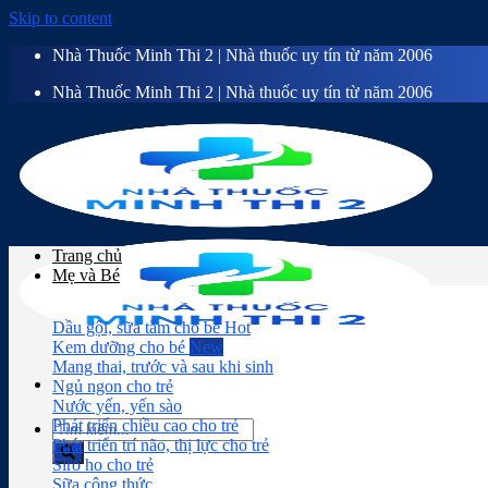
Skip to content
Nhà Thuốc Minh Thi 2 | Nhà thuốc uy tín từ năm 2006
Nhà Thuốc Minh Thi 2 | Nhà thuốc uy tín từ năm 2006
Trang chủ
Mẹ và Bé
Dầu gội, sữa tắm cho bé
Kem dưỡng cho bé
Mang thai, trước và sau khi sinh
Ngủ ngon cho trẻ
Nước yến, yến sào
Phát triển chiều cao cho trẻ
Phát triển trí não, thị lực cho trẻ
Siro ho cho trẻ
Sữa công thức