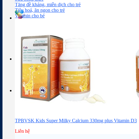
Sữa công thức
Đồ dùng cho bé
Chăm sóc da mặt
Trị mụn
Tăng đề kháng, miễn dịch cho trẻ
Tiêu hoá, ăn ngon cho trẻ
Vitamin cho bé
Tra cứu hoạt chất
Thành phần thuốc
Giỏ hàng
Giỏ hàng
Chưa có sản phẩm trong giỏ hàng.
TPBVSK Kids Super Milky Calcium 330mg plus Vitamin D3
Liên hệ