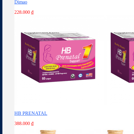
Dimao
228.000
₫
HB PRENATAL
388.000
₫