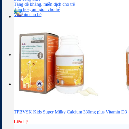
Sữa công thức
Đồ dùng cho bé
Chăm sóc da mặt
Trị mụn
Tăng đề kháng, miễn dịch cho trẻ
Tiêu hoá, ăn ngon cho trẻ
Vitamin cho bé
Tra cứu hoạt chất
Thành phần thuốc
Giỏ hàng
Giỏ hàng
Chưa có sản phẩm trong giỏ hàng.
TPBVSK Kids Super Milky Calcium 330mg plus Vitamin D3
Liên hệ