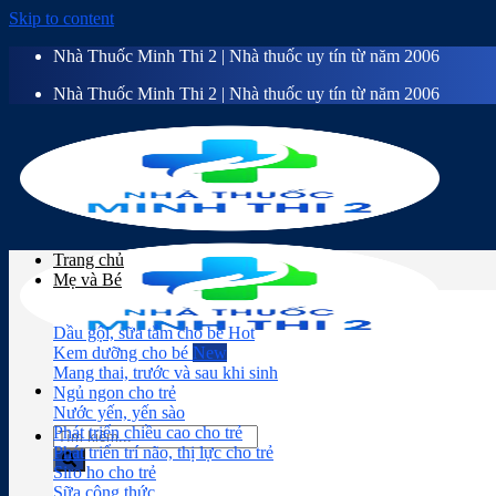
Skip to content
Nhà Thuốc Minh Thi 2 | Nhà thuốc uy tín từ năm 2006
Nhà Thuốc Minh Thi 2 | Nhà thuốc uy tín từ năm 2006
Trang chủ
Mẹ và Bé
Dầu gội, sữa tắm cho bé
Kem dưỡng cho bé
Mang thai, trước và sau khi sinh
Ngủ ngon cho trẻ
Nước yến, yến sào
Phát triển chiều cao cho trẻ
Phát triển trí não, thị lực cho trẻ
Siro ho cho trẻ
Sữa công thức