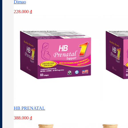
Dimao
228.000
₫
HB PRENATAL
388.000
₫