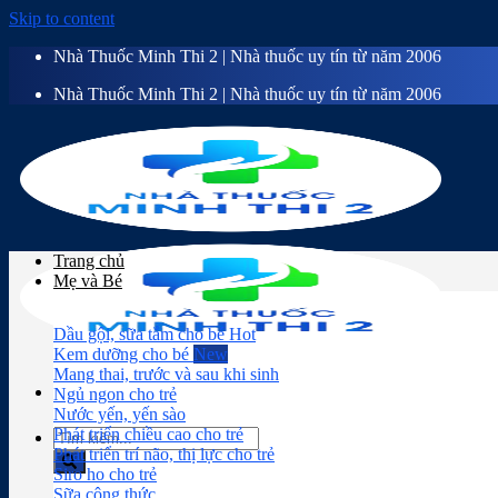
Skip to content
Nhà Thuốc Minh Thi 2 | Nhà thuốc uy tín từ năm 2006
Nhà Thuốc Minh Thi 2 | Nhà thuốc uy tín từ năm 2006
Trang chủ
Mẹ và Bé
Dầu gội, sữa tắm cho bé
Kem dưỡng cho bé
Mang thai, trước và sau khi sinh
Ngủ ngon cho trẻ
Nước yến, yến sào
Phát triển chiều cao cho trẻ
Phát triển trí não, thị lực cho trẻ
Siro ho cho trẻ
Sữa công thức