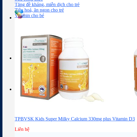
Sữa công thức
Đồ dùng cho bé
Chăm sóc da mặt
Trị mụn
Tăng đề kháng, miễn dịch cho trẻ
Tiêu hoá, ăn ngon cho trẻ
Vitamin cho bé
Tra cứu hoạt chất
Thành phần thuốc
Giỏ hàng
Giỏ hàng
Chưa có sản phẩm trong giỏ hàng.
TPBVSK Kids Super Milky Calcium 330mg plus Vitamin D3
Liên hệ