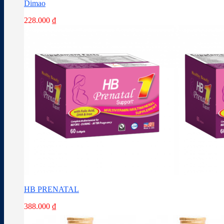
Dimao
228.000
₫
HB PRENATAL
388.000
₫