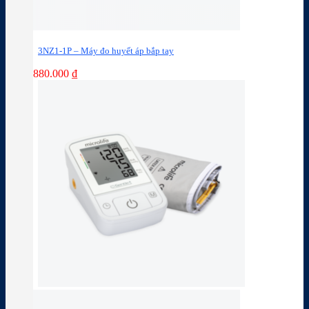
3NZ1-1P – Máy đo huyết áp bắp tay
880.000
₫