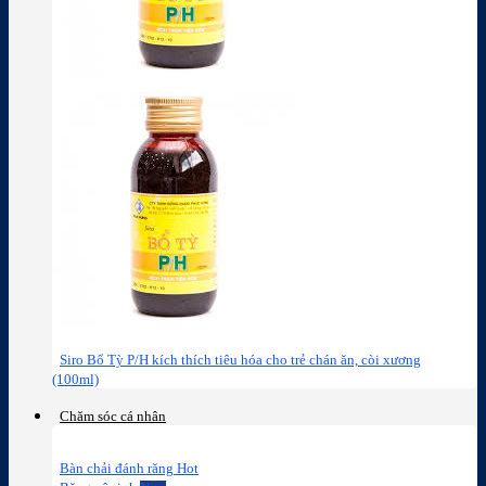
Siro Bổ Tỳ P/H kích thích tiêu hóa cho trẻ chán ăn, còi xương
(100ml)
Chăm sóc cá nhân
Bàn chải đánh răng