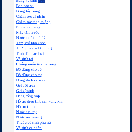
Băng vệ sinh
Bao cao su
Bông tẩy trang
Chăm sóc cá nhân
Chăm sóc răng miệng
Kem đánh răng
Máy tăm nước
Nước muối sinh lý
Tăm, chỉ nha khoa
Thực phẩm – Đồ uống
Tinh dầu các loại
Vệ sinh tai
Chống muỗi & côn trùng
Đồ dùng cho bé
Đồ dùng cho mẹ
Dung dịch vệ sinh
Gel bôi trơn
Gel vệ sinh
Hàng tổng hợp
Hỗ trợ điều trị bệnh vùng kín
Hỗ trợ tình dục
Nước rửa tay
Nước súc miệng
Thuốc vệ sinh phụ nữ
Vệ sinh cá nhân