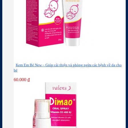
Kem Em Bé New – Giúp cải thiện và phòng ngừa các bệnh về da cho
bé
60.000
₫