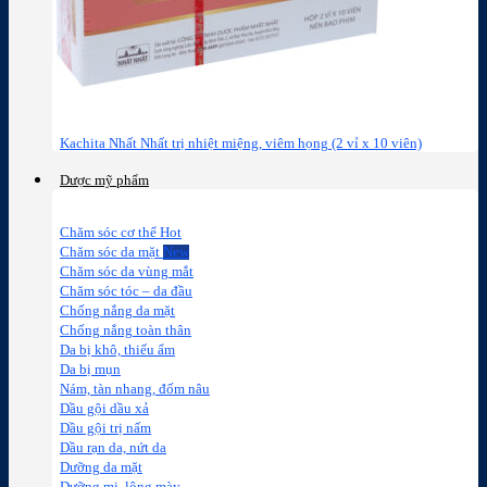
Kachita Nhất Nhất trị nhiệt miệng, viêm họng (2 vỉ x 10 viên)
Dược mỹ phẩm
Chăm sóc cơ thể
Chăm sóc da mặt
Chăm sóc da vùng mắt
Chăm sóc tóc – da đầu
Chống nắng da mặt
Chống nắng toàn thân
Da bị khô, thiếu ẩm
Da bị mụn
Nám, tàn nhang, đốm nâu
Dầu gội dầu xả
Dầu gội trị nấm
Dầu rạn da, nứt da
Dưỡng da mặt