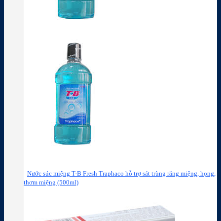
Nước súc miệng T-B Fresh Traphaco hỗ trợ sát trùng răng miệng, họng,
thơm miệng (500ml)