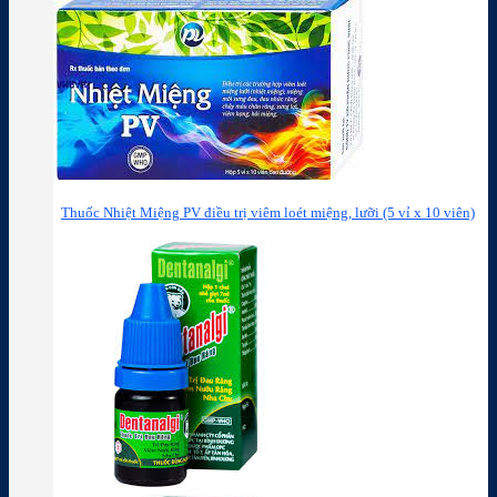
Thuốc Nhiệt Miệng PV điều trị viêm loét miệng, lưỡi (5 vỉ x 10 viên)