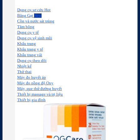
Dụng cụ sơ cứu
Băng Gạt
Cồn và nước sát trùng
Tăm bông
Dụng cụ y tế
Dụng cụ vệ sinh mũi
Khẩu trang
Khẩu trang y tế
Khẩu trang vải
Dụng cụ theo dõi
Nhiệt kế
Thử thai
Máy đo huyết áp
Máy đo nồng độ Oxy
Máy, que thử đường huyết
Thiết bị massage và trị liệu
Thiết bị gia đình