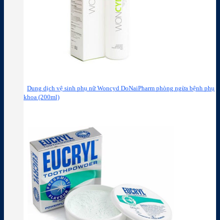
Dung dịch vệ sinh phụ nữ Woncyd DoNaiPharm phòng ngừa bệnh phụ
khoa (200ml)