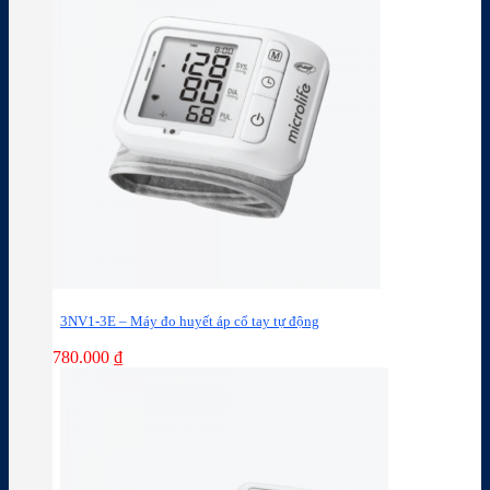
3NV1-3E – Máy đo huyết áp cổ tay tự động
780.000
₫