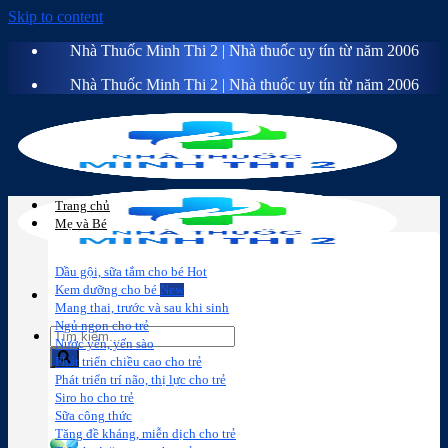
Skip to content
Nhà Thuốc Minh Thi 2 | Nhà thuốc uy tín từ năm 2006
Nhà Thuốc Minh Thi 2 | Nhà thuốc uy tín từ năm 2006
Trang chủ
Mẹ và Bé
Dầu gội, sữa tắm cho bé
Kem dưỡng cho bé
Mang thai, trước và sau khi sinh
Ngủ ngon cho trẻ
Nước yến, yến sào
Phát triển chiều cao cho trẻ
Phát triển trí não, thị lực cho trẻ
Sữa công
Đồ dùng cho
Chăm sóc da
Trị
Siro ho cho trẻ
thức
bé
mặt
mụn
Sữa công thức
Tăng đề kháng, miễn dịch cho trẻ