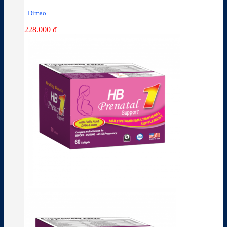
Dimao
228.000
₫