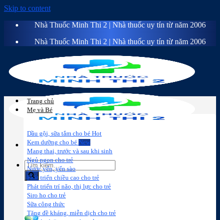
Skip to content
Nhà Thuốc Minh Thi 2 | Nhà thuốc uy tín từ năm 2006
Nhà Thuốc Minh Thi 2 | Nhà thuốc uy tín từ năm 2006
Trang chủ
Mẹ và Bé
Dầu gội, sữa tắm cho bé
Kem dưỡng cho bé
Mang thai, trước và sau khi sinh
Ngủ ngon cho trẻ
Nước yến, yến sào
Phát triển chiều cao cho trẻ
Phát triển trí não, thị lực cho trẻ
Sữa công
Đồ dùng cho
Chăm sóc da
Trị
Siro ho cho trẻ
thức
bé
mặt
mụn
Sữa công thức
Tăng đề kháng, miễn dịch cho trẻ