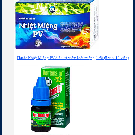
Thuốc Nhiệt Miệng PV điều trị viêm loét miệng, lưỡi (5 vỉ x 10 viên)