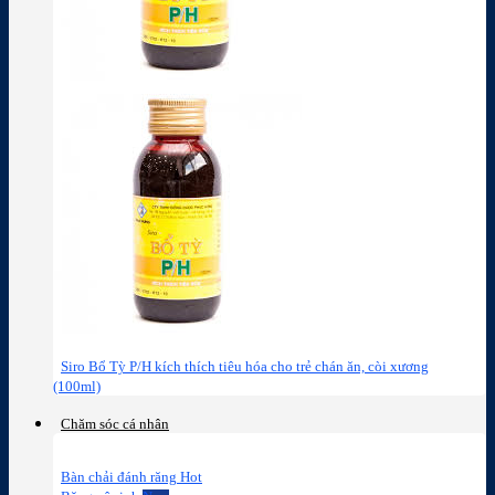
Siro Bổ Tỳ P/H kích thích tiêu hóa cho trẻ chán ăn, còi xương
(100ml)
Chăm sóc cá nhân
Bàn chải đánh răng