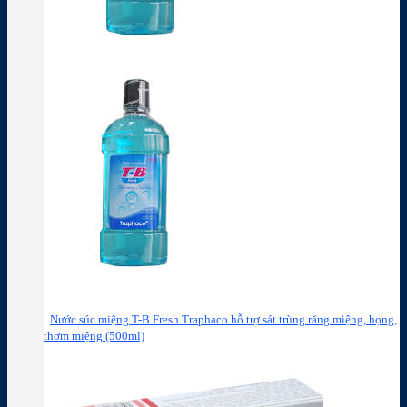
Nước súc miệng T-B Fresh Traphaco hỗ trợ sát trùng răng miệng, họng,
thơm miệng (500ml)