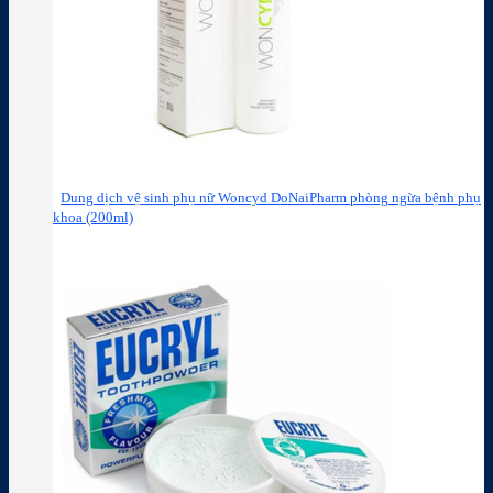
Dung dịch vệ sinh phụ nữ Woncyd DoNaiPharm phòng ngừa bệnh phụ
khoa (200ml)