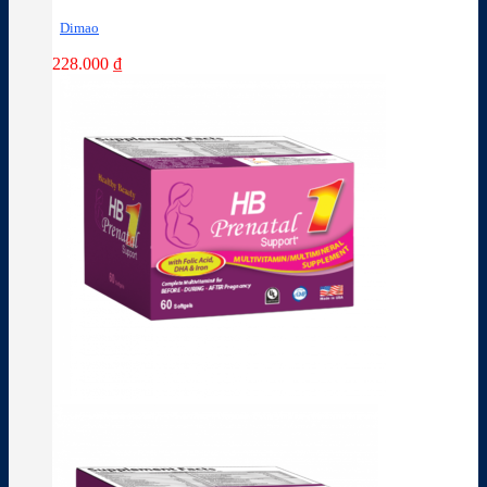
Dimao
228.000
₫