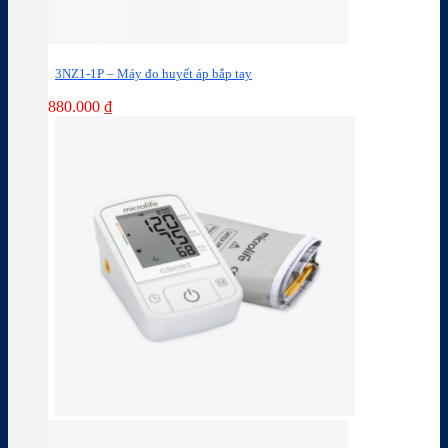
3NZ1-1P – Máy đo huyết áp bắp tay
880.000
₫