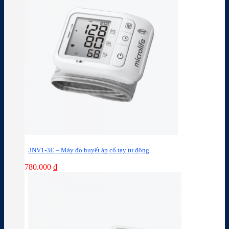
3NV1-3E – Máy đo huyết áp cổ tay tự động
780.000
₫