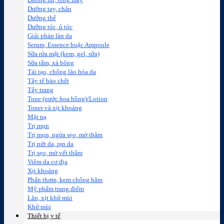
Dưỡng mi, lông mày
Dưỡng tay, chân
Dưỡng thể
Dưỡng tóc, ủ tóc
Giải pháp làn da
Serum, Essence hoặc Ampoule
Sữa rửa mặt (kem, gel, sữa)
Sữa tắm, xà bông
Tái tạo, chống lão hóa da
Tẩy tế bào chết
Tẩy trang
Tone (nước hoa hồng)/Lotion
Toner và xịt khoáng
Mặt nạ
Trị mụn
Trị mụn, ngừa sẹo, mờ thâm
Trị nứt da, rạn da
Trị sẹo, mờ vết thâm
Viêm da cơ địa
Xịt khoáng
Phấn thơm, kem chống hăm
Mỹ phẩm trang điểm
Lăn, xịt khử mùi
Khử mùi
Thiết bị y tế