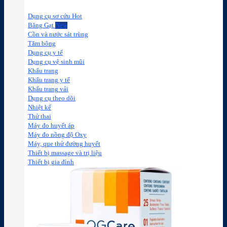
Dụng cụ sơ cứu
Băng Gạt
Cồn và nước sát trùng
Tăm bông
Dụng cụ y tế
Dụng cụ vệ sinh mũi
Khẩu trang
Khẩu trang y tế
Khẩu trang vải
Dụng cụ theo dõi
Nhiệt kế
Thử thai
Máy đo huyết áp
Máy đo nồng độ Oxy
Máy, que thử đường huyết
Thiết bị massage và trị liệu
Thiết bị gia đình