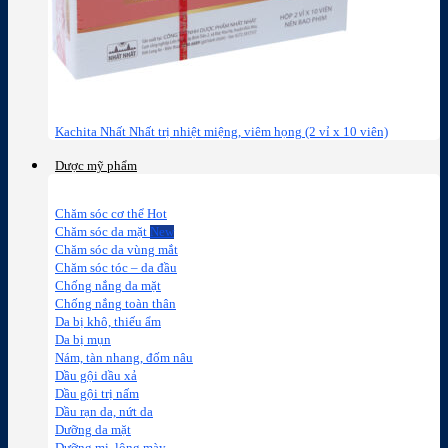
Kachita Nhất Nhất trị nhiệt miệng, viêm họng (2 vỉ x 10 viên)
Dược mỹ phẩm
Chăm sóc cơ thể
Chăm sóc da mặt
Chăm sóc da vùng mắt
Chăm sóc tóc – da đầu
Chống nắng da mặt
Chống nắng toàn thân
Da bị khô, thiếu ẩm
Da bị mụn
Nám, tàn nhang, đốm nâu
Dầu gội dầu xả
Dầu gội trị nấm
Dầu rạn da, nứt da
Dưỡng da mặt