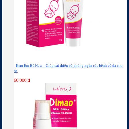
Kem Em Bé New – Giúp cải thiện và phòng ngừa các bệnh về da cho
bé
60.000
₫