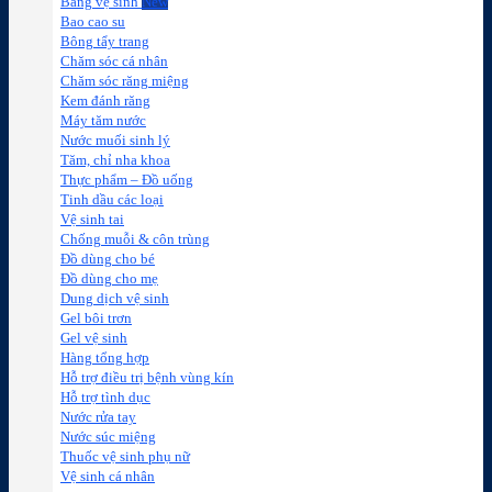
Băng vệ sinh
Bao cao su
Bông tẩy trang
Chăm sóc cá nhân
Chăm sóc răng miệng
Kem đánh răng
Máy tăm nước
Nước muối sinh lý
Tăm, chỉ nha khoa
Thực phẩm – Đồ uống
Tinh dầu các loại
Vệ sinh tai
Chống muỗi & côn trùng
Đồ dùng cho bé
Đồ dùng cho mẹ
Dung dịch vệ sinh
Gel bôi trơn
Gel vệ sinh
Hàng tổng hợp
Hỗ trợ điều trị bệnh vùng kín
Hỗ trợ tình dục
Nước rửa tay
Nước súc miệng
Thuốc vệ sinh phụ nữ
Vệ sinh cá nhân