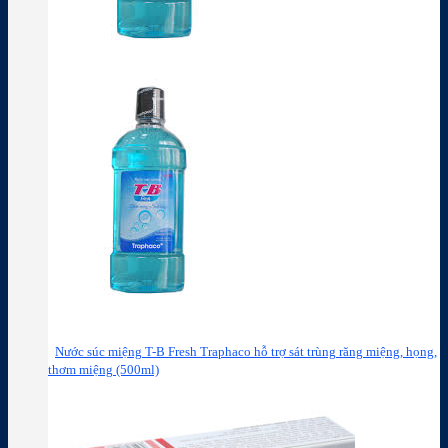
Nước súc miệng T-B Fresh Traphaco hỗ trợ sát trùng răng miệng, họng,
thơm miệng (500ml)