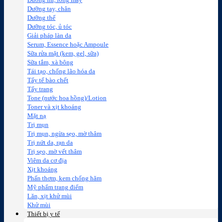
Dưỡng mi, lông mày
Dưỡng tay, chân
Dưỡng thể
Dưỡng tóc, ủ tóc
Giải pháp làn da
Serum, Essence hoặc Ampoule
Sữa rửa mặt (kem, gel, sữa)
Sữa tắm, xà bông
Tái tạo, chống lão hóa da
Tẩy tế bào chết
Tẩy trang
Tone (nước hoa hồng)/Lotion
Toner và xịt khoáng
Mặt nạ
Trị mụn
Trị mụn, ngừa sẹo, mờ thâm
Trị nứt da, rạn da
Trị sẹo, mờ vết thâm
Viêm da cơ địa
Xịt khoáng
Phấn thơm, kem chống hăm
Mỹ phẩm trang điểm
Lăn, xịt khử mùi
Khử mùi
Thiết bị y tế