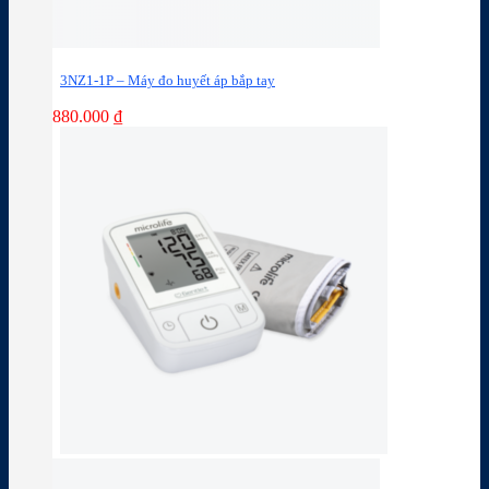
3NZ1-1P – Máy đo huyết áp bắp tay
880.000
₫