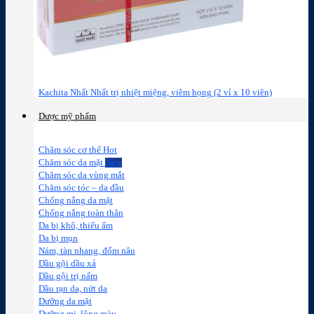
Kachita Nhất Nhất trị nhiệt miệng, viêm họng (2 vỉ x 10 viên)
Dược mỹ phẩm
Chăm sóc cơ thể
Chăm sóc da mặt
Chăm sóc da vùng mắt
Chăm sóc tóc – da đầu
Chống nắng da mặt
Chống nắng toàn thân
Da bị khô, thiếu ẩm
Da bị mụn
Nám, tàn nhang, đốm nâu
Dầu gội dầu xả
Dầu gội trị nấm
Dầu rạn da, nứt da
Dưỡng da mặt