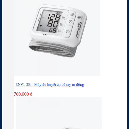
3NV1-3E – Máy đo huyết áp cổ tay tự động
780.000
₫