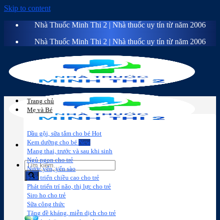
Skip to content
Nhà Thuốc Minh Thi 2 | Nhà thuốc uy tín từ năm 2006
Nhà Thuốc Minh Thi 2 | Nhà thuốc uy tín từ năm 2006
Trang chủ
Mẹ và Bé
Dầu gội, sữa tắm cho bé
Kem dưỡng cho bé
Mang thai, trước và sau khi sinh
Ngủ ngon cho trẻ
Nước yến, yến sào
Phát triển chiều cao cho trẻ
Phát triển trí não, thị lực cho trẻ
Sữa công
Đồ dùng cho
Chăm sóc da
Trị
Siro ho cho trẻ
thức
bé
mặt
mụn
Sữa công thức
Tăng đề kháng, miễn dịch cho trẻ