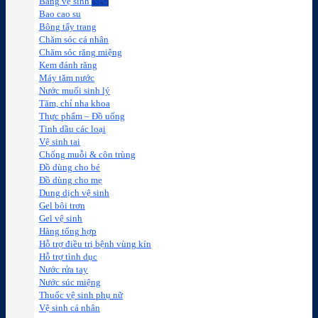
Băng vệ sinh
Bao cao su
Bông tẩy trang
Chăm sóc cá nhân
Chăm sóc răng miệng
Kem đánh răng
Máy tăm nước
Nước muối sinh lý
Tăm, chỉ nha khoa
Thực phẩm – Đồ uống
Tinh dầu các loại
Vệ sinh tai
Chống muỗi & côn trùng
Đồ dùng cho bé
Đồ dùng cho mẹ
Dung dịch vệ sinh
Gel bôi trơn
Gel vệ sinh
Hàng tổng hợp
Hỗ trợ điều trị bệnh vùng kín
Hỗ trợ tình dục
Nước rửa tay
Nước súc miệng
Thuốc vệ sinh phụ nữ
Vệ sinh cá nhân