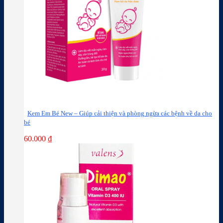
Kem Em Bé New – Giúp cải thiện và phòng ngừa các bệnh về da cho
bé
60.000
₫