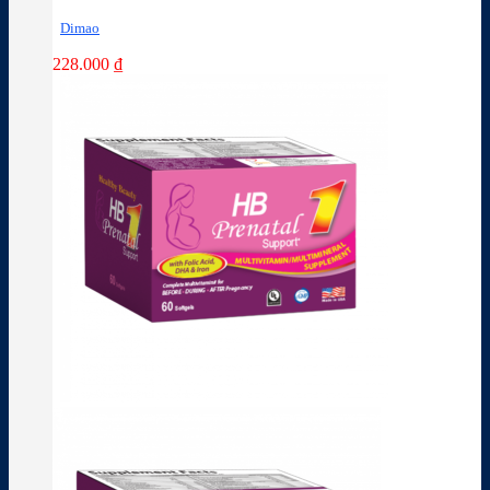
Dimao
228.000
₫