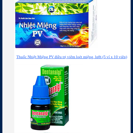
Thuốc Nhiệt Miệng PV điều trị viêm loét miệng, lưỡi (5 vỉ x 10 viên)