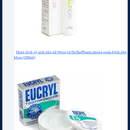
Dung dịch vệ sinh phụ nữ Woncyd DoNaiPharm phòng ngừa bệnh phụ
khoa (200ml)