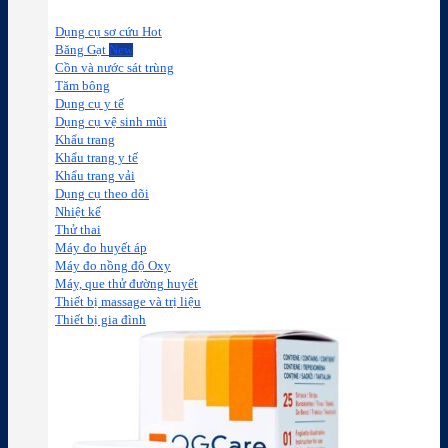
Dụng cụ sơ cứu
Băng Gạt
Cồn và nước sát trùng
Tăm bông
Dụng cụ y tế
Dụng cụ vệ sinh mũi
Khẩu trang
Khẩu trang y tế
Khẩu trang vải
Dụng cụ theo dõi
Nhiệt kế
Thử thai
Máy đo huyết áp
Máy đo nồng độ Oxy
Máy, que thử đường huyết
Thiết bị massage và trị liệu
Thiết bị gia đình