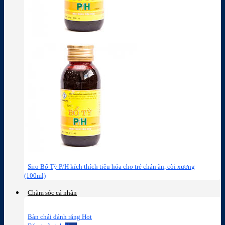
Siro Bổ Tỳ P/H kích thích tiêu hóa cho trẻ chán ăn, còi xương
(100ml)
Chăm sóc cá nhân
Bàn chải đánh răng