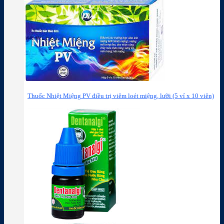
Thuốc Nhiệt Miệng PV điều trị viêm loét miệng, lưỡi (5 vỉ x 10 viên)