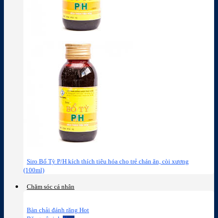
Siro Bổ Tỳ P/H kích thích tiêu hóa cho trẻ chán ăn, còi xương
(100ml)
Chăm sóc cá nhân
Bàn chải đánh răng