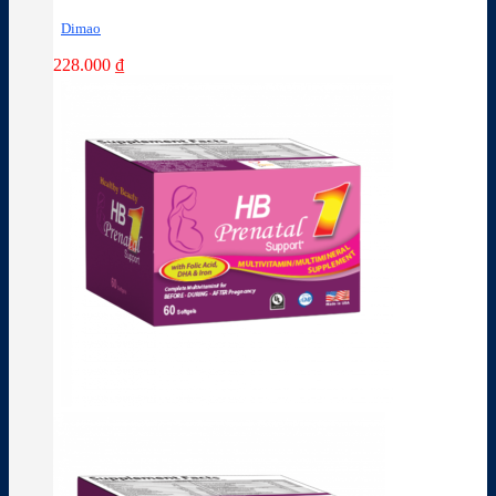
Dimao
228.000
₫