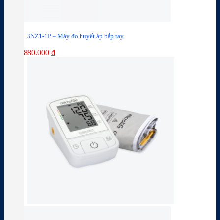
3NZ1-1P – Máy đo huyết áp bắp tay
880.000
₫