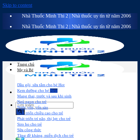
Skip to content
Nhà Thuốc Minh Thi 2 | Nhà thuốc uy tín từ năm 2006
Nhà Thuốc Minh Thi 2 | Nhà thuốc uy tín từ năm 2006
Trang chủ
Mẹ và Bé
Dầu gội, sữa tắm cho bé
Kem dưỡng cho bé
Mang thai, trước và sau khi sinh
Ngủ ngon cho trẻ
Nước yến, yến sào
Phát triển chiều cao cho trẻ
Phát triển trí não, thị lực cho trẻ
Sữa công
Đồ dùng cho
Chăm sóc da
Trị
Siro ho cho trẻ
thức
bé
mặt
mụn
Sữa công thức
Tăng đề kháng, miễn dịch cho trẻ