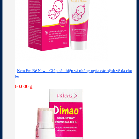
Kem Em Bé New – Giúp cải thiện và phòng ngừa các bệnh về da cho
bé
60.000
₫