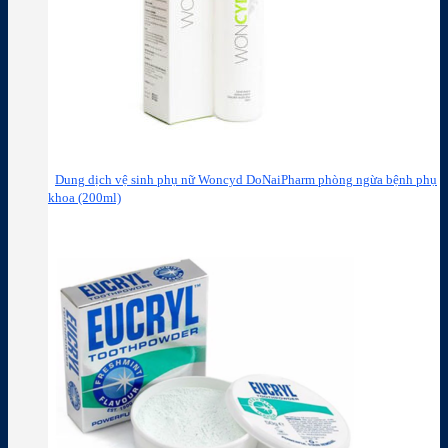
Dung dịch vệ sinh phụ nữ Woncyd DoNaiPharm phòng ngừa bệnh phụ
khoa (200ml)