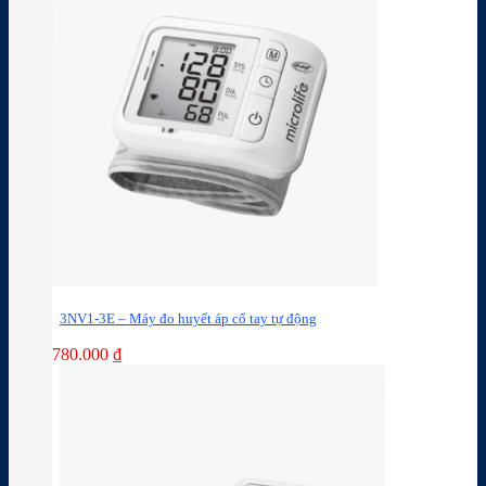
3NV1-3E – Máy đo huyết áp cổ tay tự động
780.000
₫