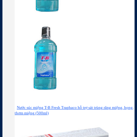
Nước súc miệng T-B Fresh Traphaco hỗ trợ sát trùng răng miệng, họng,
thơm miệng (500ml)