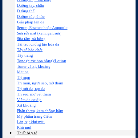
Dưỡng mi, lông mày
Dưỡng tay, chân
Dưỡng thể
Dưỡng tóc, ủ tóc
Giải pháp làn da
Serum, Essence hoặc Ampoule
Sữa rửa mặt (kem, gel, sữa)
Sữa tắm, xà bông
Tái tạo, chống lão hóa da
Tẩy tế bào chết
Tẩy trang
Tone (nước hoa hồng)/Lotion
Toner và xịt khoáng
Mặt nạ
Trị mụn
Trị mụn, ngừa sẹo, mờ thâm
Trị nứt da, rạn da
Trị sẹo, mờ vết thâm
Viêm da cơ địa
Xịt khoáng
Phấn thơm, kem chống hăm
Mỹ phẩm trang điểm
Lăn, xịt khử mùi
Khử mùi
Thiết bị y tế