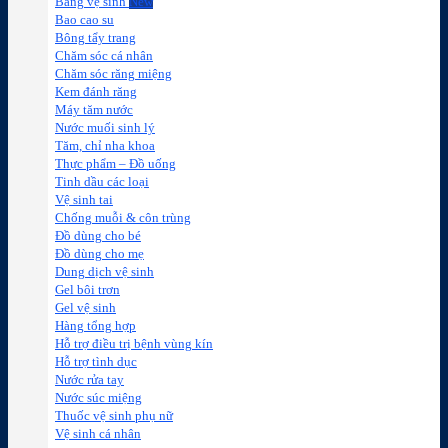
Băng vệ sinh
Bao cao su
Bông tẩy trang
Chăm sóc cá nhân
Chăm sóc răng miệng
Kem đánh răng
Máy tăm nước
Nước muối sinh lý
Tăm, chỉ nha khoa
Thực phẩm – Đồ uống
Tinh dầu các loại
Vệ sinh tai
Chống muỗi & côn trùng
Đồ dùng cho bé
Đồ dùng cho mẹ
Dung dịch vệ sinh
Gel bôi trơn
Gel vệ sinh
Hàng tổng hợp
Hỗ trợ điều trị bệnh vùng kín
Hỗ trợ tình dục
Nước rửa tay
Nước súc miệng
Thuốc vệ sinh phụ nữ
Vệ sinh cá nhân