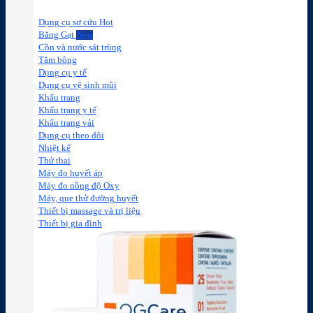
Dụng cụ sơ cứu
Băng Gạt
Cồn và nước sát trùng
Tăm bông
Dụng cụ y tế
Dụng cụ vệ sinh mũi
Khẩu trang
Khẩu trang y tế
Khẩu trang vải
Dụng cụ theo dõi
Nhiệt kế
Thử thai
Máy đo huyết áp
Máy đo nồng độ Oxy
Máy, que thử đường huyết
Thiết bị massage và trị liệu
Thiết bị gia đình