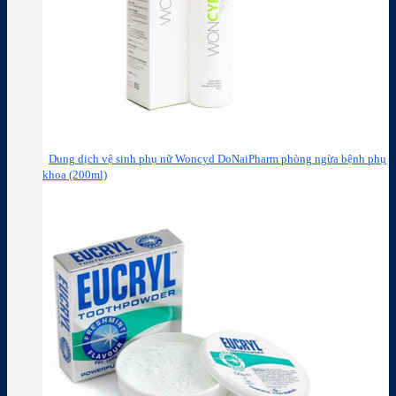
Dung dịch vệ sinh phụ nữ Woncyd DoNaiPharm phòng ngừa bệnh phụ
khoa (200ml)