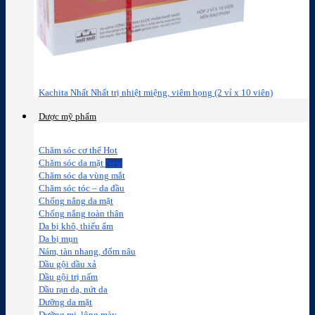
Kachita Nhất Nhất trị nhiệt miệng, viêm họng (2 vỉ x 10 viên)
Dược mỹ phẩm
Chăm sóc cơ thể
Chăm sóc da mặt
Chăm sóc da vùng mắt
Chăm sóc tóc – da đầu
Chống nắng da mặt
Chống nắng toàn thân
Da bị khô, thiếu ẩm
Da bị mụn
Nám, tàn nhang, đốm nâu
Dầu gội dầu xả
Dầu gội trị nấm
Dầu rạn da, nứt da
Dưỡng da mặt