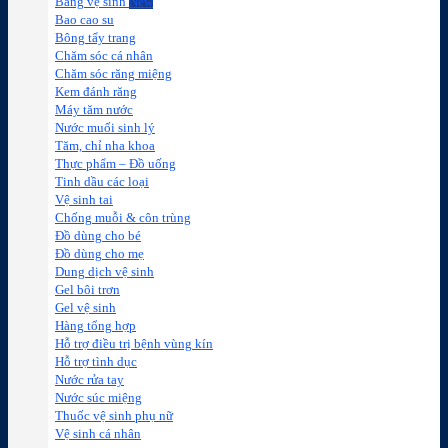
Băng vệ sinh
Bao cao su
Bông tẩy trang
Chăm sóc cá nhân
Chăm sóc răng miệng
Kem đánh răng
Máy tăm nước
Nước muối sinh lý
Tăm, chỉ nha khoa
Thực phẩm – Đồ uống
Tinh dầu các loại
Vệ sinh tai
Chống muỗi & côn trùng
Đồ dùng cho bé
Đồ dùng cho mẹ
Dung dịch vệ sinh
Gel bôi trơn
Gel vệ sinh
Hàng tổng hợp
Hỗ trợ điều trị bệnh vùng kín
Hỗ trợ tình dục
Nước rửa tay
Nước súc miệng
Thuốc vệ sinh phụ nữ
Vệ sinh cá nhân