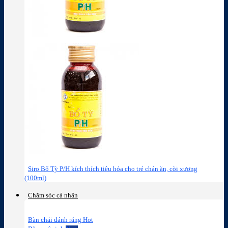
Siro Bổ Tỳ P/H kích thích tiêu hóa cho trẻ chán ăn, còi xương
(100ml)
Chăm sóc cá nhân
Bàn chải đánh răng