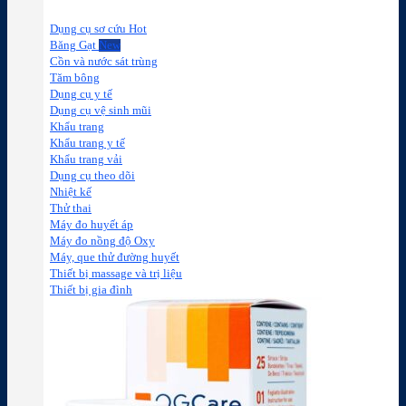
Dụng cụ sơ cứu
Băng Gạt
Cồn và nước sát trùng
Tăm bông
Dụng cụ y tế
Dụng cụ vệ sinh mũi
Khẩu trang
Khẩu trang y tế
Khẩu trang vải
Dụng cụ theo dõi
Nhiệt kế
Thử thai
Máy đo huyết áp
Máy đo nồng độ Oxy
Máy, que thử đường huyết
Thiết bị massage và trị liệu
Thiết bị gia đình