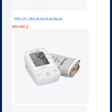
3NZ1-1P – Máy đo huyết áp bắp tay
880.000
₫