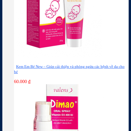
Kem Em Bé New – Giúp cải thiện và phòng ngừa các bệnh về da cho
bé
60.000
₫