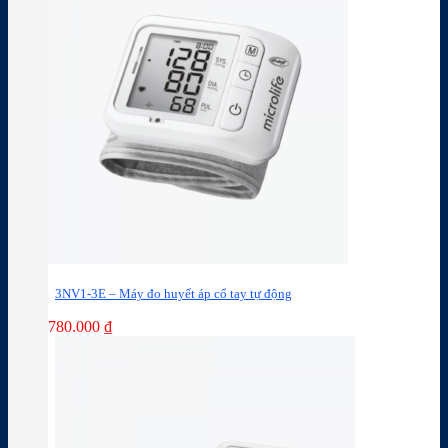
3NV1-3E – Máy đo huyết áp cổ tay tự động
780.000
₫