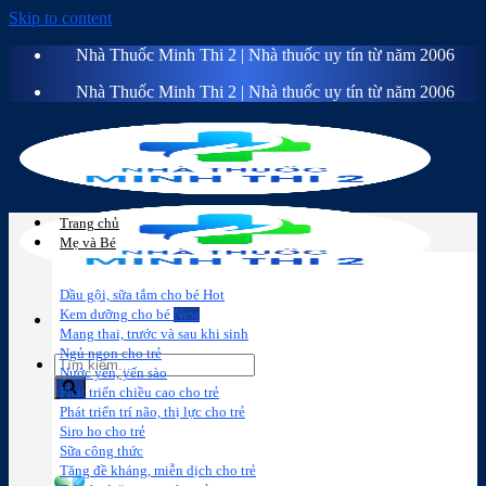
Skip to content
Nhà Thuốc Minh Thi 2 | Nhà thuốc uy tín từ năm 2006
Nhà Thuốc Minh Thi 2 | Nhà thuốc uy tín từ năm 2006
Trang chủ
Mẹ và Bé
Dầu gội, sữa tắm cho bé
Kem dưỡng cho bé
Mang thai, trước và sau khi sinh
Ngủ ngon cho trẻ
Nước yến, yến sào
Phát triển chiều cao cho trẻ
Phát triển trí não, thị lực cho trẻ
Sữa công
Đồ dùng cho
Chăm sóc da
Trị
Siro ho cho trẻ
thức
bé
mặt
mụn
Sữa công thức
Tăng đề kháng, miễn dịch cho trẻ