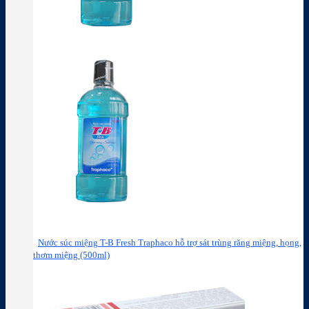
Nước súc miệng T-B Fresh Traphaco hỗ trợ sát trùng răng miệng, họng,
thơm miệng (500ml)