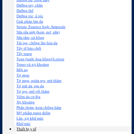
Dưỡng mi, lông mày
Dưỡng tay, chân
Dưỡng thể
Dưỡng tóc, ủ tóc
Giải pháp làn da
Serum, Essence hoặc Ampoule
Sữa rửa mặt (kem, gel, sữa)
Sữa tắm, xà bông
Tái tạo, chống lão hóa da
Tẩy tế bào chết
Tẩy trang
Tone (nước hoa hồng)/Lotion
Toner và xịt khoáng
Mặt nạ
Trị mụn
Trị mụn, ngừa sẹo, mờ thâm
Trị nứt da, rạn da
Trị sẹo, mờ vết thâm
Viêm da cơ địa
Xịt khoáng
Phấn thơm, kem chống hăm
Mỹ phẩm trang điểm
Lăn, xịt khử mùi
Khử mùi
Thiết bị y tế