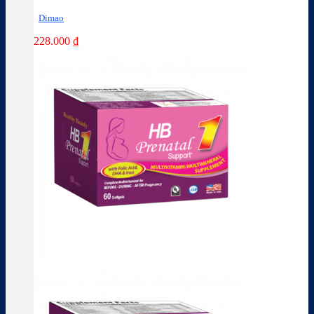
Dimao
228.000
₫