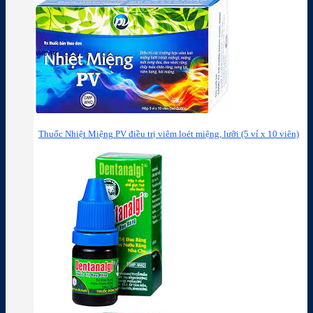
Thuốc Nhiệt Miệng PV điều trị viêm loét miệng, lưỡi (5 vỉ x 10 viên)