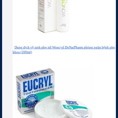
Dung dịch vệ sinh phụ nữ Woncyd DoNaiPharm phòng ngừa bệnh phụ
khoa (200ml)