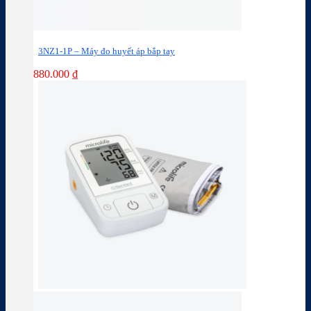
3NZ1-1P – Máy đo huyết áp bắp tay
880.000
₫