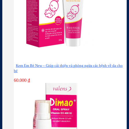
Kem Em Bé New – Giúp cải thiện và phòng ngừa các bệnh về da cho
bé
60.000
₫