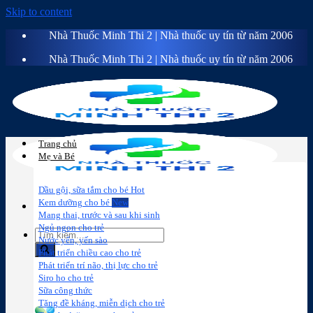
Skip to content
Nhà Thuốc Minh Thi 2 | Nhà thuốc uy tín từ năm 2006
Nhà Thuốc Minh Thi 2 | Nhà thuốc uy tín từ năm 2006
Trang chủ
Mẹ và Bé
Dầu gội, sữa tắm cho bé
Kem dưỡng cho bé
Mang thai, trước và sau khi sinh
Ngủ ngon cho trẻ
Nước yến, yến sào
Phát triển chiều cao cho trẻ
Phát triển trí não, thị lực cho trẻ
Sữa công
Đồ dùng cho
Chăm sóc da
Trị
Siro ho cho trẻ
thức
bé
mặt
mụn
Sữa công thức
Tăng đề kháng, miễn dịch cho trẻ