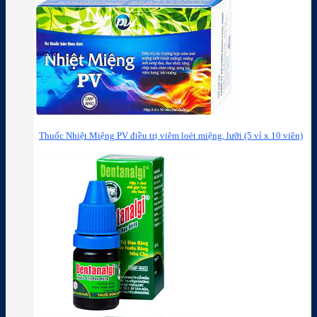
Thuốc Nhiệt Miệng PV điều trị viêm loét miệng, lưỡi (5 vỉ x 10 viên)