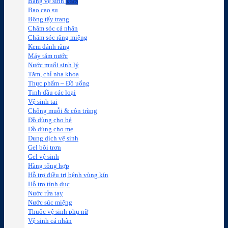
Băng vệ sinh
Bao cao su
Bông tẩy trang
Chăm sóc cá nhân
Chăm sóc răng miệng
Kem đánh răng
Máy tăm nước
Nước muối sinh lý
Tăm, chỉ nha khoa
Thực phẩm – Đồ uống
Tinh dầu các loại
Vệ sinh tai
Chống muỗi & côn trùng
Đồ dùng cho bé
Đồ dùng cho mẹ
Dung dịch vệ sinh
Gel bôi trơn
Gel vệ sinh
Hàng tổng hợp
Hỗ trợ điều trị bệnh vùng kín
Hỗ trợ tình dục
Nước rửa tay
Nước súc miệng
Thuốc vệ sinh phụ nữ
Vệ sinh cá nhân