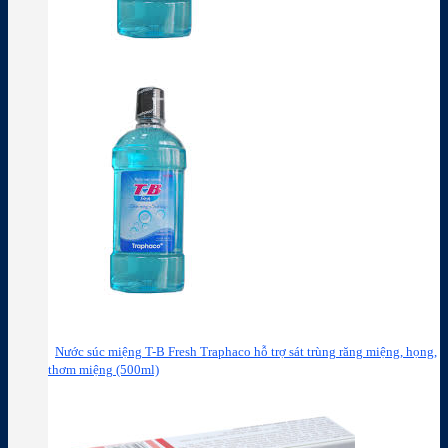
Nước súc miệng T-B Fresh Traphaco hỗ trợ sát trùng răng miệng, họng,
thơm miệng (500ml)