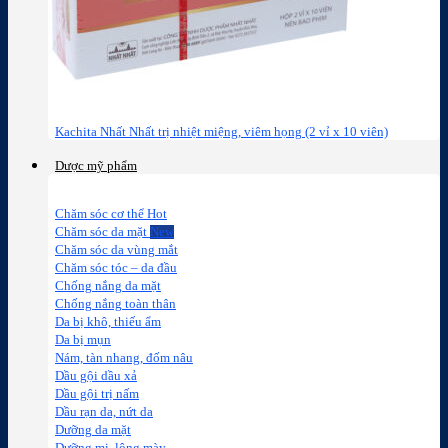
Kachita Nhất Nhất trị nhiệt miệng, viêm họng (2 vỉ x 10 viên)
Dược mỹ phẩm
Chăm sóc cơ thể
Chăm sóc da mặt
Chăm sóc da vùng mắt
Chăm sóc tóc – da đầu
Chống nắng da mặt
Chống nắng toàn thân
Da bị khô, thiếu ẩm
Da bị mụn
Nám, tàn nhang, đốm nâu
Dầu gội dầu xả
Dầu gội trị nấm
Dầu rạn da, nứt da
Dưỡng da mặt