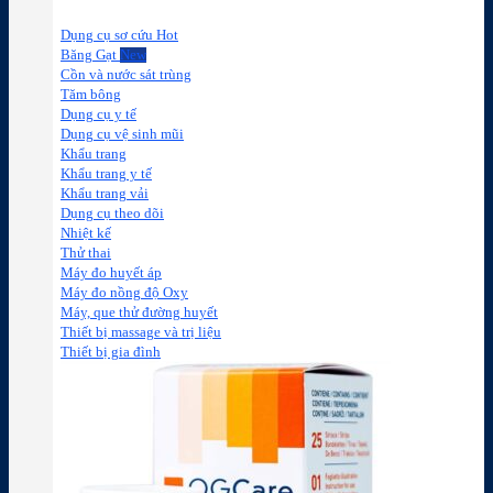
Dụng cụ sơ cứu
Băng Gạt
Cồn và nước sát trùng
Tăm bông
Dụng cụ y tế
Dụng cụ vệ sinh mũi
Khẩu trang
Khẩu trang y tế
Khẩu trang vải
Dụng cụ theo dõi
Nhiệt kế
Thử thai
Máy đo huyết áp
Máy đo nồng độ Oxy
Máy, que thử đường huyết
Thiết bị massage và trị liệu
Thiết bị gia đình