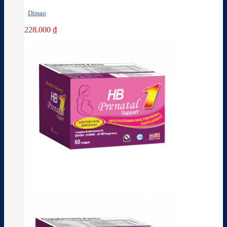
Dimao
228.000
₫