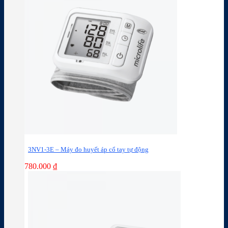
3NV1-3E – Máy đo huyết áp cổ tay tự động
780.000
₫