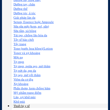
Dưỡng mi, lông mày
Dưỡng tay, chân
Dưỡng thể
Dưỡng tóc, ủ tóc
Giải pháp làn da
Serum, Essence hoặc Ampoule
Sữa rửa mặt (kem, gel, sữa)
Sữa tắm, xà bông
Tái tạo, chống lão hóa da
Tẩy tế bào chết
Tẩy trang
Tone (nước hoa hồng)/Lotion
Toner và xịt khoáng
Mặt nạ
Trị mụn
Trị mụn, ngừa sẹo, mờ thâm
Trị nứt da, rạn da
Trị sẹo, mờ vết thâm
Viêm da cơ địa
Xịt khoáng
Phấn thơm, kem chống hăm
Mỹ phẩm trang điểm
Lăn, xịt khử mùi
Khử mùi
Thiết bị y tế