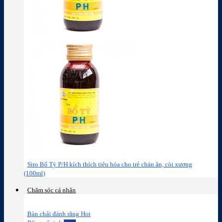
Siro Bổ Tỳ P/H kích thích tiêu hóa cho trẻ chán ăn, còi xương
(100ml)
Chăm sóc cá nhân
Bàn chải đánh răng