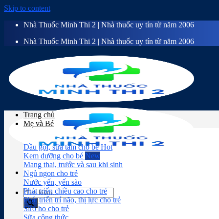
Skip to content
Nhà Thuốc Minh Thi 2 | Nhà thuốc uy tín từ năm 2006
Nhà Thuốc Minh Thi 2 | Nhà thuốc uy tín từ năm 2006
Trang chủ
Mẹ và Bé
Dầu gội, sữa tắm cho bé
Kem dưỡng cho bé
Mang thai, trước và sau khi sinh
Ngủ ngon cho trẻ
Nước yến, yến sào
Phát triển chiều cao cho trẻ
Phát triển trí não, thị lực cho trẻ
Siro ho cho trẻ
Sữa công thức