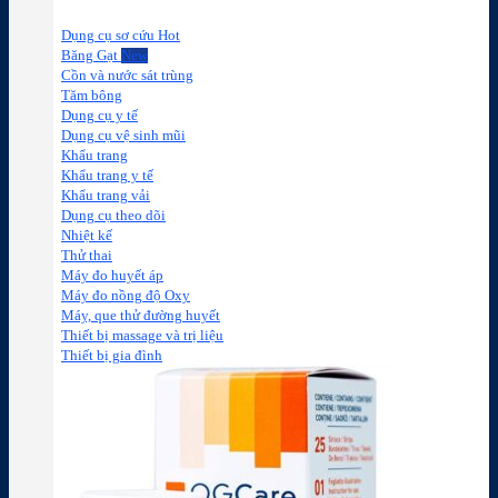
Dụng cụ sơ cứu
Băng Gạt
Cồn và nước sát trùng
Tăm bông
Dụng cụ y tế
Dụng cụ vệ sinh mũi
Khẩu trang
Khẩu trang y tế
Khẩu trang vải
Dụng cụ theo dõi
Nhiệt kế
Thử thai
Máy đo huyết áp
Máy đo nồng độ Oxy
Máy, que thử đường huyết
Thiết bị massage và trị liệu
Thiết bị gia đình