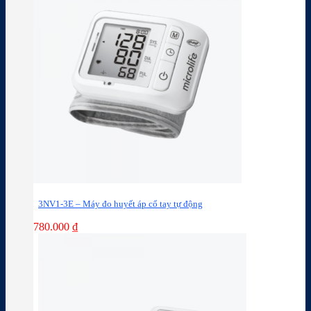
3NV1-3E – Máy đo huyết áp cổ tay tự động
780.000
₫