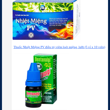
Thuốc Nhiệt Miệng PV điều trị viêm loét miệng, lưỡi (5 vỉ x 10 viên)