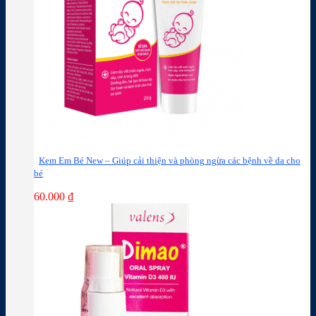
Kem Em Bé New – Giúp cải thiện và phòng ngừa các bệnh về da cho
bé
60.000
₫