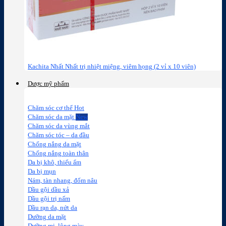
Kachita Nhất Nhất trị nhiệt miệng, viêm họng (2 vỉ x 10 viên)
Dược mỹ phẩm
Chăm sóc cơ thể
Chăm sóc da mặt
Chăm sóc da vùng mắt
Chăm sóc tóc – da đầu
Chống nắng da mặt
Chống nắng toàn thân
Da bị khô, thiếu ẩm
Da bị mụn
Nám, tàn nhang, đốm nâu
Dầu gội dầu xả
Dầu gội trị nấm
Dầu rạn da, nứt da
Dưỡng da mặt