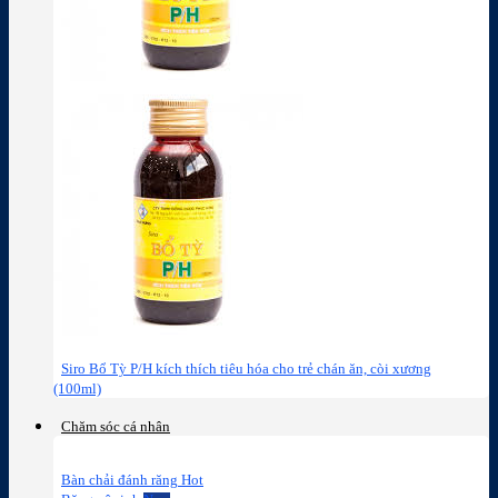
Siro Bổ Tỳ P/H kích thích tiêu hóa cho trẻ chán ăn, còi xương
(100ml)
Chăm sóc cá nhân
Bàn chải đánh răng