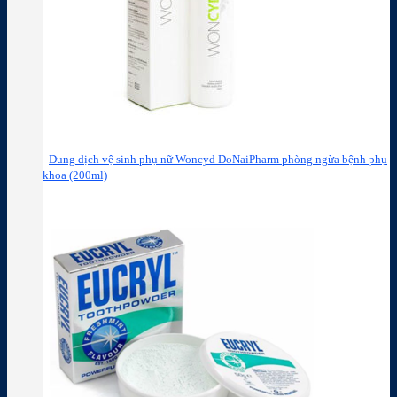
Dung dịch vệ sinh phụ nữ Woncyd DoNaiPharm phòng ngừa bệnh phụ
khoa (200ml)