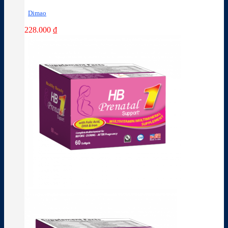
Dimao
228.000
₫