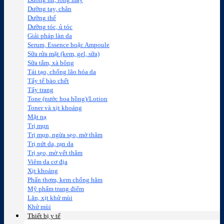
Dưỡng mi, lông mày
Dưỡng tay, chân
Dưỡng thể
Dưỡng tóc, ủ tóc
Giải pháp làn da
Serum, Essence hoặc Ampoule
Sữa rửa mặt (kem, gel, sữa)
Sữa tắm, xà bông
Tái tạo, chống lão hóa da
Tẩy tế bào chết
Tẩy trang
Tone (nước hoa hồng)/Lotion
Toner và xịt khoáng
Mặt nạ
Trị mụn
Trị mụn, ngừa sẹo, mờ thâm
Trị nứt da, rạn da
Trị sẹo, mờ vết thâm
Viêm da cơ địa
Xịt khoáng
Phấn thơm, kem chống hăm
Mỹ phẩm trang điểm
Lăn, xịt khử mùi
Khử mùi
Thiết bị y tế