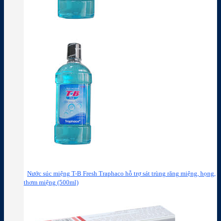
Nước súc miệng T-B Fresh Traphaco hỗ trợ sát trùng răng miệng, họng,
thơm miệng (500ml)