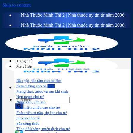
Skip to content
Nhà Thuốc Minh Thi 2 | Nhà thuốc uy tín từ năm 2006
Nhà Thuốc Minh Thi 2 | Nhà thuốc uy tín từ năm 2006
Trang chủ
Mẹ và Bé
Dầu gội, sữa tắm cho bé
Kem dưỡng cho bé
Mang thai, trước và sau khi sinh
Ngủ ngon cho trẻ
Nước yến, yến sào
Phát triển chiều cao cho trẻ
Phát triển trí não, thị lực cho trẻ
Sữa công
Đồ dùng cho
Chăm sóc da
Trị
Siro ho cho trẻ
thức
bé
mặt
mụn
Sữa công thức
Tăng đề kháng, miễn dịch cho trẻ