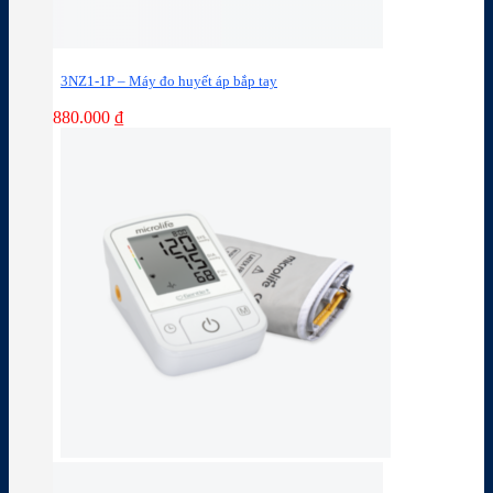
3NZ1-1P – Máy đo huyết áp bắp tay
880.000
₫