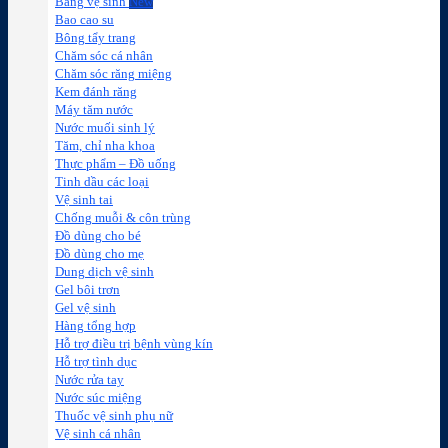
Băng vệ sinh
Bao cao su
Bông tẩy trang
Chăm sóc cá nhân
Chăm sóc răng miệng
Kem đánh răng
Máy tăm nước
Nước muối sinh lý
Tăm, chỉ nha khoa
Thực phẩm – Đồ uống
Tinh dầu các loại
Vệ sinh tai
Chống muỗi & côn trùng
Đồ dùng cho bé
Đồ dùng cho mẹ
Dung dịch vệ sinh
Gel bôi trơn
Gel vệ sinh
Hàng tổng hợp
Hỗ trợ điều trị bệnh vùng kín
Hỗ trợ tình dục
Nước rửa tay
Nước súc miệng
Thuốc vệ sinh phụ nữ
Vệ sinh cá nhân