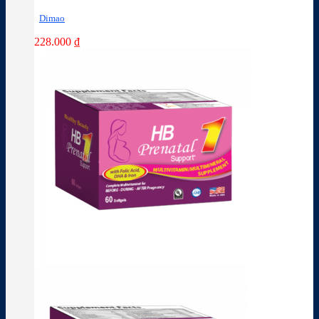
Dimao
228.000
₫