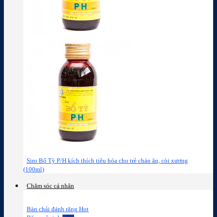
Siro Bổ Tỳ P/H kích thích tiêu hóa cho trẻ chán ăn, còi xương
(100ml)
Chăm sóc cá nhân
Bàn chải đánh răng