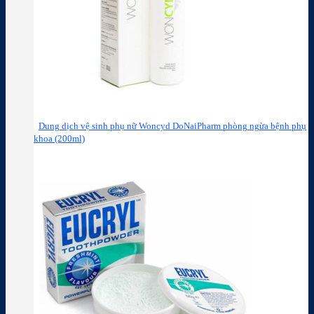
Dung dịch vệ sinh phụ nữ Woncyd DoNaiPharm phòng ngừa bệnh phụ
khoa (200ml)