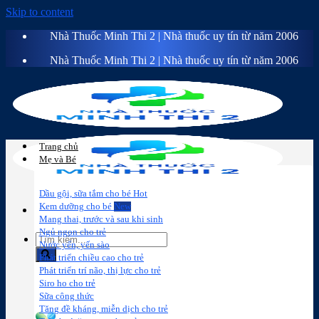
Skip to content
Nhà Thuốc Minh Thi 2 | Nhà thuốc uy tín từ năm 2006
Nhà Thuốc Minh Thi 2 | Nhà thuốc uy tín từ năm 2006
Trang chủ
Mẹ và Bé
Dầu gội, sữa tắm cho bé
Kem dưỡng cho bé
Mang thai, trước và sau khi sinh
Ngủ ngon cho trẻ
Nước yến, yến sào
Phát triển chiều cao cho trẻ
Phát triển trí não, thị lực cho trẻ
Sữa công
Đồ dùng cho
Chăm sóc da
Trị
Siro ho cho trẻ
thức
bé
mặt
mụn
Sữa công thức
Tăng đề kháng, miễn dịch cho trẻ