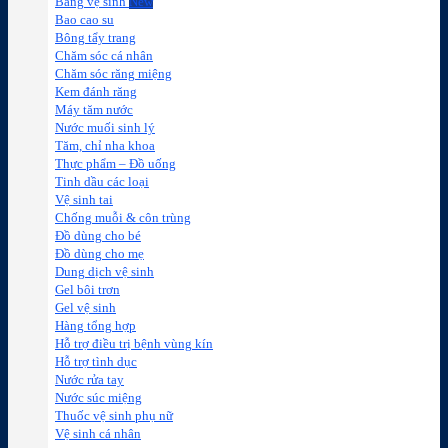
Băng vệ sinh
Bao cao su
Bông tẩy trang
Chăm sóc cá nhân
Chăm sóc răng miệng
Kem đánh răng
Máy tăm nước
Nước muối sinh lý
Tăm, chỉ nha khoa
Thực phẩm – Đồ uống
Tinh dầu các loại
Vệ sinh tai
Chống muỗi & côn trùng
Đồ dùng cho bé
Đồ dùng cho mẹ
Dung dịch vệ sinh
Gel bôi trơn
Gel vệ sinh
Hàng tổng hợp
Hỗ trợ điều trị bệnh vùng kín
Hỗ trợ tình dục
Nước rửa tay
Nước súc miệng
Thuốc vệ sinh phụ nữ
Vệ sinh cá nhân