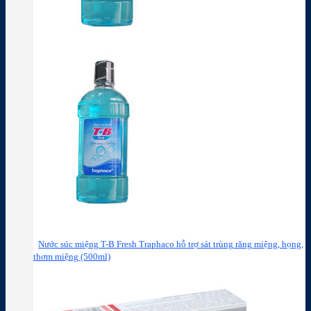
Nước súc miệng T-B Fresh Traphaco hỗ trợ sát trùng răng miệng, họng,
thơm miệng (500ml)