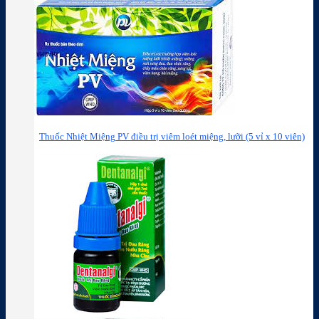
Thuốc Nhiệt Miệng PV điều trị viêm loét miệng, lưỡi (5 vỉ x 10 viên)