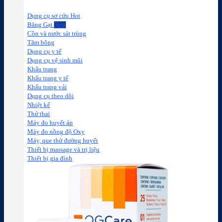
Dụng cụ sơ cứu
Băng Gạt
Cồn và nước sát trùng
Tăm bông
Dụng cụ y tế
Dụng cụ vệ sinh mũi
Khẩu trang
Khẩu trang y tế
Khẩu trang vải
Dụng cụ theo dõi
Nhiệt kế
Thử thai
Máy đo huyết áp
Máy đo nồng độ Oxy
Máy, que thử đường huyết
Thiết bị massage và trị liệu
Thiết bị gia đình