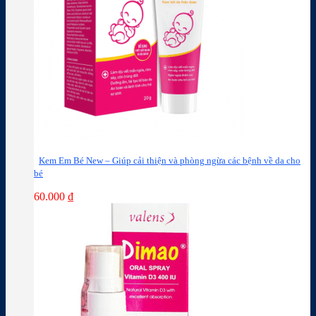
Kem Em Bé New – Giúp cải thiện và phòng ngừa các bệnh về da cho
bé
60.000
₫