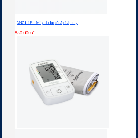
3NZ1-1P – Máy đo huyết áp bắp tay
880.000
₫