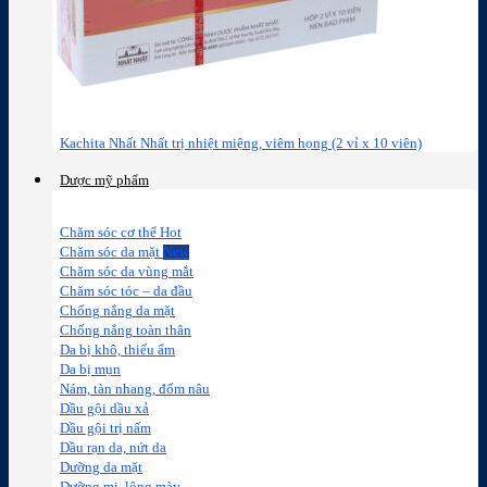
Kachita Nhất Nhất trị nhiệt miệng, viêm họng (2 vỉ x 10 viên)
Dược mỹ phẩm
Chăm sóc cơ thể
Chăm sóc da mặt
Chăm sóc da vùng mắt
Chăm sóc tóc – da đầu
Chống nắng da mặt
Chống nắng toàn thân
Da bị khô, thiếu ẩm
Da bị mụn
Nám, tàn nhang, đốm nâu
Dầu gội dầu xả
Dầu gội trị nấm
Dầu rạn da, nứt da
Dưỡng da mặt