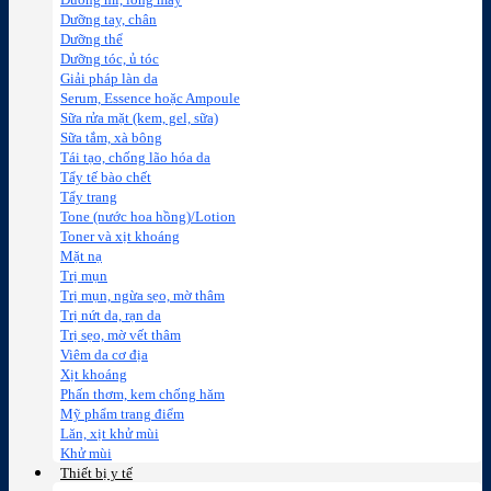
Dưỡng mi, lông mày
Dưỡng tay, chân
Dưỡng thể
Dưỡng tóc, ủ tóc
Giải pháp làn da
Serum, Essence hoặc Ampoule
Sữa rửa mặt (kem, gel, sữa)
Sữa tắm, xà bông
Tái tạo, chống lão hóa da
Tẩy tế bào chết
Tẩy trang
Tone (nước hoa hồng)/Lotion
Toner và xịt khoáng
Mặt nạ
Trị mụn
Trị mụn, ngừa sẹo, mờ thâm
Trị nứt da, rạn da
Trị sẹo, mờ vết thâm
Viêm da cơ địa
Xịt khoáng
Phấn thơm, kem chống hăm
Mỹ phẩm trang điểm
Lăn, xịt khử mùi
Khử mùi
Thiết bị y tế