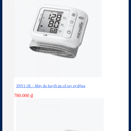
3NV1-3E – Máy đo huyết áp cổ tay tự động
780.000
₫