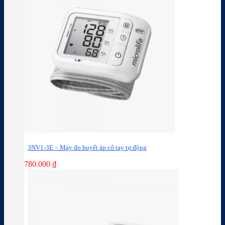
3NV1-3E – Máy đo huyết áp cổ tay tự động
780.000
₫