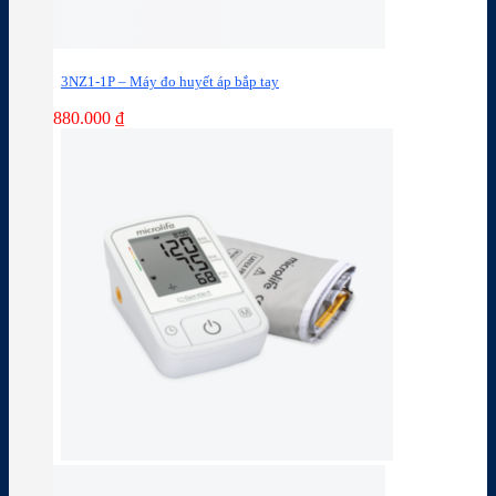
3NZ1-1P – Máy đo huyết áp bắp tay
880.000
₫