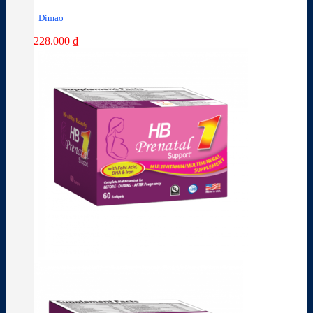
Dimao
228.000
₫