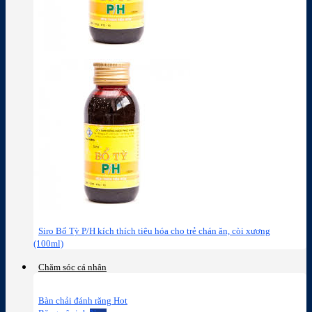
Siro Bổ Tỳ P/H kích thích tiêu hóa cho trẻ chán ăn, còi xương
(100ml)
Chăm sóc cá nhân
Bàn chải đánh răng