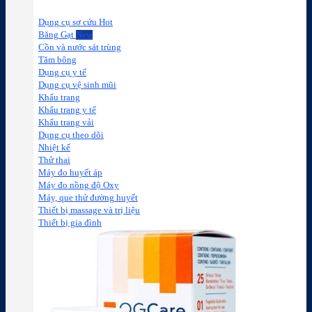
Dụng cụ sơ cứu
Băng Gạt
Cồn và nước sát trùng
Tăm bông
Dụng cụ y tế
Dụng cụ vệ sinh mũi
Khẩu trang
Khẩu trang y tế
Khẩu trang vải
Dụng cụ theo dõi
Nhiệt kế
Thử thai
Máy đo huyết áp
Máy đo nồng độ Oxy
Máy, que thử đường huyết
Thiết bị massage và trị liệu
Thiết bị gia đình