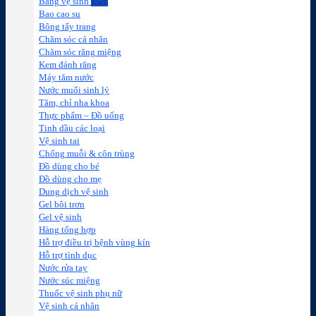
Băng vệ sinh
Bao cao su
Bông tẩy trang
Chăm sóc cá nhân
Chăm sóc răng miệng
Kem đánh răng
Máy tăm nước
Nước muối sinh lý
Tăm, chỉ nha khoa
Thực phẩm – Đồ uống
Tinh dầu các loại
Vệ sinh tai
Chống muỗi & côn trùng
Đồ dùng cho bé
Đồ dùng cho mẹ
Dung dịch vệ sinh
Gel bôi trơn
Gel vệ sinh
Hàng tổng hợp
Hỗ trợ điều trị bệnh vùng kín
Hỗ trợ tình dục
Nước rửa tay
Nước súc miệng
Thuốc vệ sinh phụ nữ
Vệ sinh cá nhân