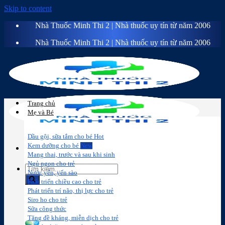
Skip to content
Nhà Thuốc Minh Thi 2 | Nhà thuốc uy tín từ năm 2006
Nhà Thuốc Minh Thi 2 | Nhà thuốc uy tín từ năm 2006
Trang chủ
Mẹ và Bé
Dầu gội, sữa tắm cho bé
Kem dưỡng cho bé
Mang thai, trước và sau khi sinh
Ngủ ngon cho trẻ
Nước yến, yến sào
Phát triển chiều cao cho trẻ
Phát triển trí não, thị lực cho trẻ
Sữa công
Đồ dùng cho
Chăm sóc da
Trị
Siro ho cho trẻ
thức
bé
mặt
mụn
Sữa công thức
Tăng đề kháng, miễn dịch cho trẻ