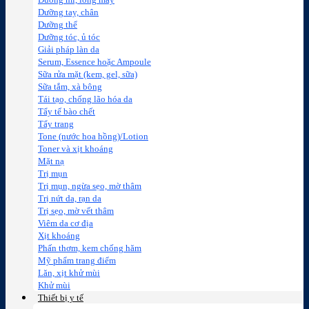
Dưỡng mi, lông mày
Dưỡng tay, chân
Dưỡng thể
Dưỡng tóc, ủ tóc
Giải pháp làn da
Serum, Essence hoặc Ampoule
Sữa rửa mặt (kem, gel, sữa)
Sữa tắm, xà bông
Tái tạo, chống lão hóa da
Tẩy tế bào chết
Tẩy trang
Tone (nước hoa hồng)/Lotion
Toner và xịt khoáng
Mặt nạ
Trị mụn
Trị mụn, ngừa sẹo, mờ thâm
Trị nứt da, rạn da
Trị sẹo, mờ vết thâm
Viêm da cơ địa
Xịt khoáng
Phấn thơm, kem chống hăm
Mỹ phẩm trang điểm
Lăn, xịt khử mùi
Khử mùi
Thiết bị y tế