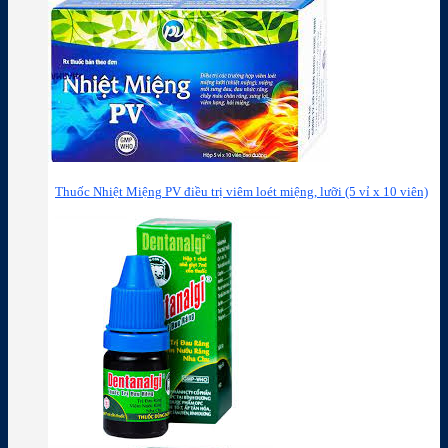
Thuốc Nhiệt Miệng PV điều trị viêm loét miệng, lưỡi (5 vỉ x 10 viên)