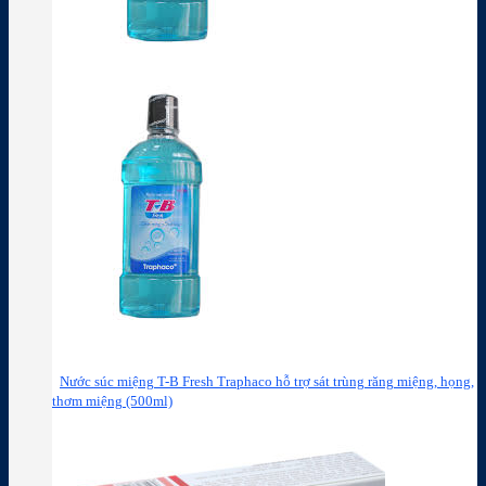
Nước súc miệng T-B Fresh Traphaco hỗ trợ sát trùng răng miệng, họng,
thơm miệng (500ml)