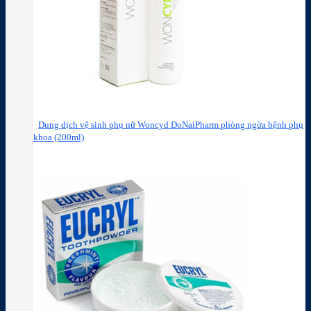
Dung dịch vệ sinh phụ nữ Woncyd DoNaiPharm phòng ngừa bệnh phụ
khoa (200ml)