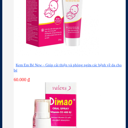
Kem Em Bé New – Giúp cải thiện và phòng ngừa các bệnh về da cho
bé
60.000
₫