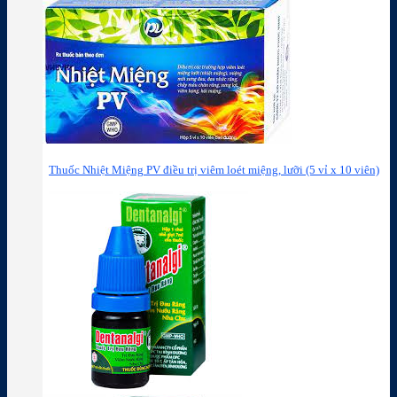
Thuốc Nhiệt Miệng PV điều trị viêm loét miệng, lưỡi (5 vỉ x 10 viên)