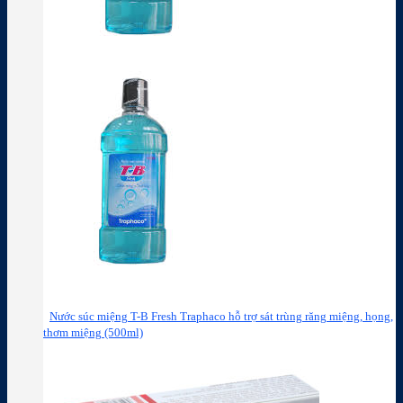
Nước súc miệng T-B Fresh Traphaco hỗ trợ sát trùng răng miệng, họng,
thơm miệng (500ml)