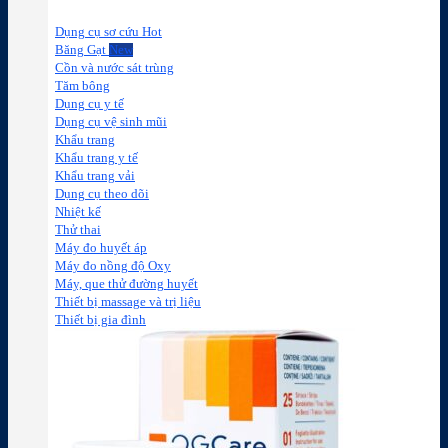
Dụng cụ sơ cứu
Băng Gạt
Cồn và nước sát trùng
Tăm bông
Dụng cụ y tế
Dụng cụ vệ sinh mũi
Khẩu trang
Khẩu trang y tế
Khẩu trang vải
Dụng cụ theo dõi
Nhiệt kế
Thử thai
Máy đo huyết áp
Máy đo nồng độ Oxy
Máy, que thử đường huyết
Thiết bị massage và trị liệu
Thiết bị gia đình