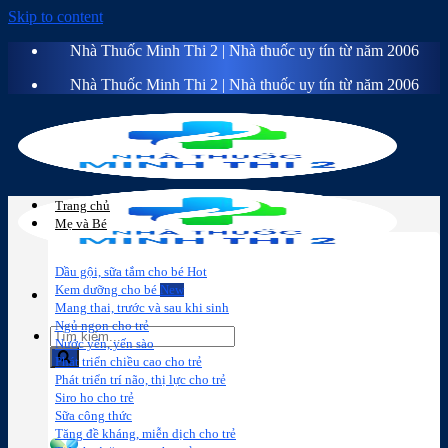
Skip to content
Nhà Thuốc Minh Thi 2 | Nhà thuốc uy tín từ năm 2006
Nhà Thuốc Minh Thi 2 | Nhà thuốc uy tín từ năm 2006
Trang chủ
Mẹ và Bé
Dầu gội, sữa tắm cho bé
Kem dưỡng cho bé
Mang thai, trước và sau khi sinh
Ngủ ngon cho trẻ
Nước yến, yến sào
Phát triển chiều cao cho trẻ
Phát triển trí não, thị lực cho trẻ
Sữa công
Đồ dùng cho
Chăm sóc da
Trị
Siro ho cho trẻ
thức
bé
mặt
mụn
Sữa công thức
Tăng đề kháng, miễn dịch cho trẻ