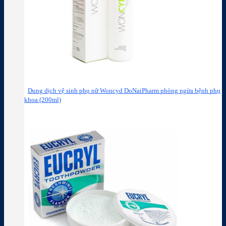
Dung dịch vệ sinh phụ nữ Woncyd DoNaiPharm phòng ngừa bệnh phụ
khoa (200ml)