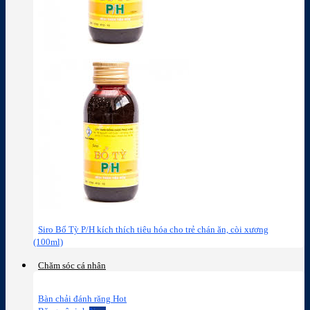
Siro Bổ Tỳ P/H kích thích tiêu hóa cho trẻ chán ăn, còi xương
(100ml)
Chăm sóc cá nhân
Bàn chải đánh răng