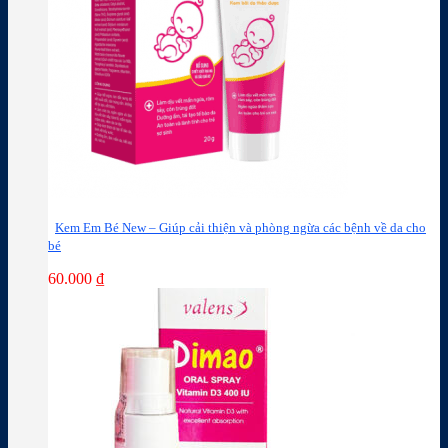
Kem Em Bé New – Giúp cải thiện và phòng ngừa các bệnh về da cho
bé
60.000
₫