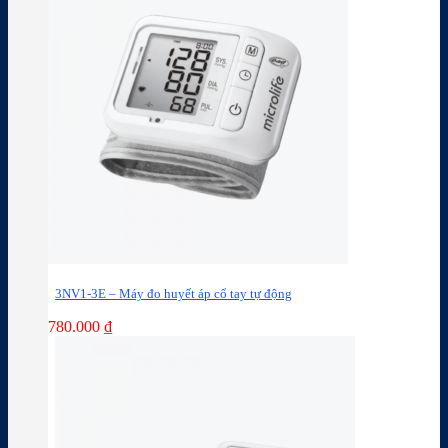
3NV1-3E – Máy đo huyết áp cổ tay tự động
780.000
₫