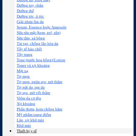
Dưỡng mi, lông mày
Dưỡng tay, chân
Dưỡng thể
Dưỡng tóc, ủ tóc
Giải pháp làn da
Serum, Essence hoặc Ampoule
Sữa rửa mặt (kem, gel, sữa)
Sữa tắm, xà bông
Tái tạo, chống lão hóa da
Tẩy tế bào chết
Tẩy trang
Tone (nước hoa hồng)/Lotion
Toner và xịt khoáng
Mặt nạ
Trị mụn
Trị mụn, ngừa sẹo, mờ thâm
Trị nứt da, rạn da
Trị sẹo, mờ vết thâm
Viêm da cơ địa
Xịt khoáng
Phấn thơm, kem chống hăm
Mỹ phẩm trang điểm
Lăn, xịt khử mùi
Khử mùi
Thiết bị y tế