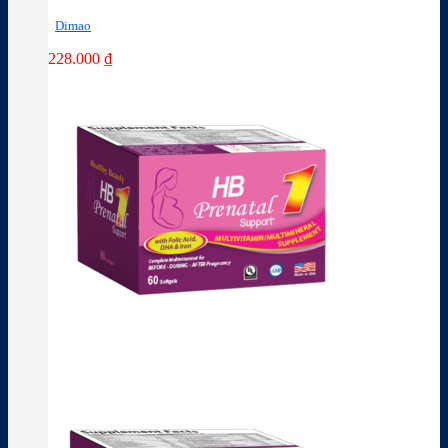
Dimao
228.000
₫