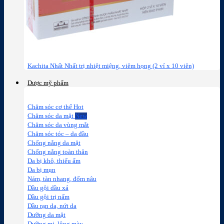
Kachita Nhất Nhất trị nhiệt miệng, viêm họng (2 vỉ x 10 viên)
Dược mỹ phẩm
Chăm sóc cơ thể
Chăm sóc da mặt
Chăm sóc da vùng mắt
Chăm sóc tóc – da đầu
Chống nắng da mặt
Chống nắng toàn thân
Da bị khô, thiếu ẩm
Da bị mụn
Nám, tàn nhang, đốm nâu
Dầu gội dầu xả
Dầu gội trị nấm
Dầu rạn da, nứt da
Dưỡng da mặt