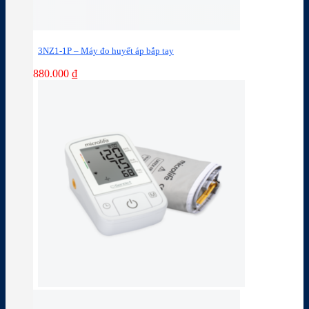
3NZ1-1P – Máy đo huyết áp bắp tay
880.000
₫