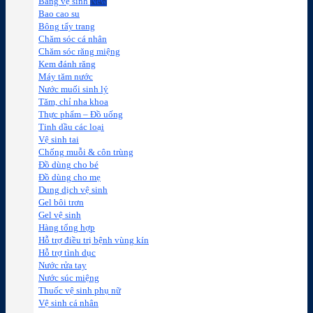
Băng vệ sinh
Bao cao su
Bông tẩy trang
Chăm sóc cá nhân
Chăm sóc răng miệng
Kem đánh răng
Máy tăm nước
Nước muối sinh lý
Tăm, chỉ nha khoa
Thực phẩm – Đồ uống
Tinh dầu các loại
Vệ sinh tai
Chống muỗi & côn trùng
Đồ dùng cho bé
Đồ dùng cho mẹ
Dung dịch vệ sinh
Gel bôi trơn
Gel vệ sinh
Hàng tổng hợp
Hỗ trợ điều trị bệnh vùng kín
Hỗ trợ tình dục
Nước rửa tay
Nước súc miệng
Thuốc vệ sinh phụ nữ
Vệ sinh cá nhân