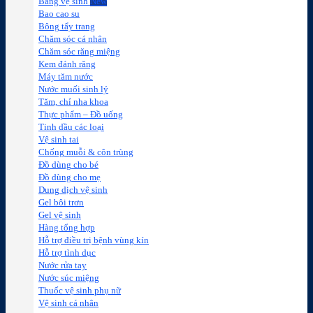
Băng vệ sinh
Bao cao su
Bông tẩy trang
Chăm sóc cá nhân
Chăm sóc răng miệng
Kem đánh răng
Máy tăm nước
Nước muối sinh lý
Tăm, chỉ nha khoa
Thực phẩm – Đồ uống
Tinh dầu các loại
Vệ sinh tai
Chống muỗi & côn trùng
Đồ dùng cho bé
Đồ dùng cho mẹ
Dung dịch vệ sinh
Gel bôi trơn
Gel vệ sinh
Hàng tổng hợp
Hỗ trợ điều trị bệnh vùng kín
Hỗ trợ tình dục
Nước rửa tay
Nước súc miệng
Thuốc vệ sinh phụ nữ
Vệ sinh cá nhân