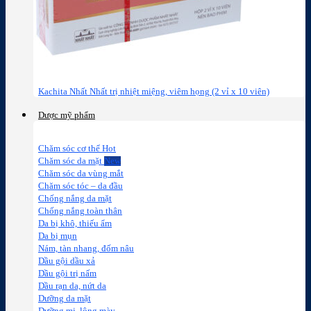
Kachita Nhất Nhất trị nhiệt miệng, viêm họng (2 vỉ x 10 viên)
Dược mỹ phẩm
Chăm sóc cơ thể
Chăm sóc da mặt
Chăm sóc da vùng mắt
Chăm sóc tóc – da đầu
Chống nắng da mặt
Chống nắng toàn thân
Da bị khô, thiếu ẩm
Da bị mụn
Nám, tàn nhang, đốm nâu
Dầu gội dầu xả
Dầu gội trị nấm
Dầu rạn da, nứt da
Dưỡng da mặt