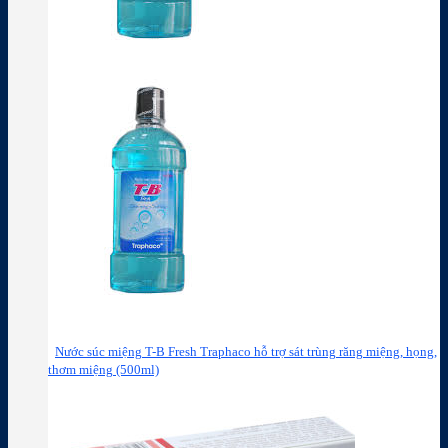
Nước súc miệng T-B Fresh Traphaco hỗ trợ sát trùng răng miệng, họng,
thơm miệng (500ml)