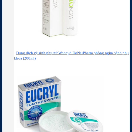
Dung dịch vệ sinh phụ nữ Woncyd DoNaiPharm phòng ngừa bệnh phụ
khoa (200ml)