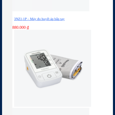
3NZ1-1P – Máy đo huyết áp bắp tay
880.000
₫