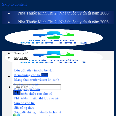
Skip to content
Nhà Thuốc Minh Thi 2 | Nhà thuốc uy tín từ năm 2006
Nhà Thuốc Minh Thi 2 | Nhà thuốc uy tín từ năm 2006
Trang chủ
Mẹ và Bé
Dầu gội, sữa tắm cho bé
Kem dưỡng cho bé
Mang thai, trước và sau khi sinh
Ngủ ngon cho trẻ
Nước yến, yến sào
Phát triển chiều cao cho trẻ
Phát triển trí não, thị lực cho trẻ
Sữa công
Đồ dùng cho
Chăm sóc da
Trị
Siro ho cho trẻ
thức
bé
mặt
mụn
Sữa công thức
Tăng đề kháng, miễn dịch cho trẻ