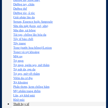
Dưỡng mi, lông mày
Dưỡng tay, chân
Dưỡng thể
Dưỡng tóc, ủ tóc
Giải pháp làn da
Serum, Essence hoặc Ampoule
Sữa rửa mặt (kem, gel, sữa)
Sữa tắm, xà bông
Tái tạo, chống lão hóa da
Tẩy tế bào chết
Tẩy trang
Tone (nước hoa hồng)/Lotion
Toner và xịt khoáng
Mặt nạ
Trị mụn
Trị mụn, ngừa sẹo, mờ thâm
Trị nứt da, rạn da
Trị sẹo, mờ vết thâm
Viêm da cơ địa
Xịt khoáng
Phấn thơm, kem chống hăm
Mỹ phẩm trang điểm
Lăn, xịt khử mùi
Khử mùi
Thiết bị y tế