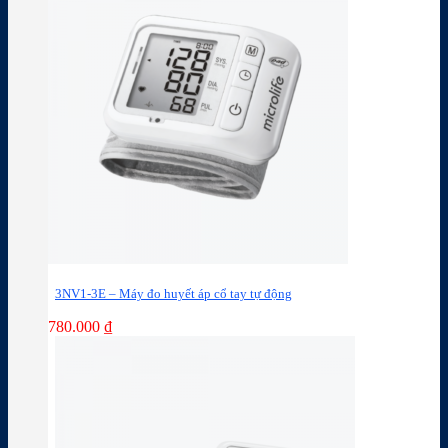
3NV1-3E – Máy đo huyết áp cổ tay tự động
780.000
₫