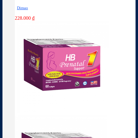
Dimao
228.000
₫