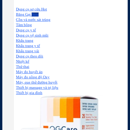
Dụng cụ sơ cứu
Băng Gạt
Cồn và nước sát trùng
Tăm bông
Dụng cụ y tế
Dụng cụ vệ sinh mũi
Khẩu trang
Khẩu trang y tế
Khẩu trang vải
Dụng cụ theo dõi
Nhiệt kế
Thử thai
Máy đo huyết áp
Máy đo nồng độ Oxy
Máy, que thử đường huyết
Thiết bị massage và trị liệu
Thiết bị gia đình