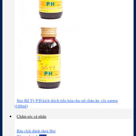
Siro Bổ Tỳ P/H kích thích tiêu hóa cho trẻ chán ăn, còi xương
(100ml)
Chăm sóc cá nhân
Bàn chải đánh răng