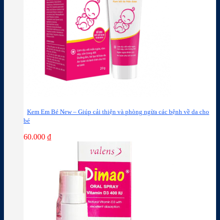
Kem Em Bé New – Giúp cải thiện và phòng ngừa các bệnh về da cho
bé
60.000
₫