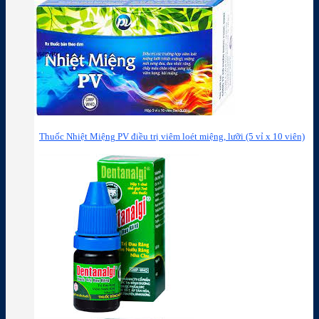
Thuốc Nhiệt Miệng PV điều trị viêm loét miệng, lưỡi (5 vỉ x 10 viên)