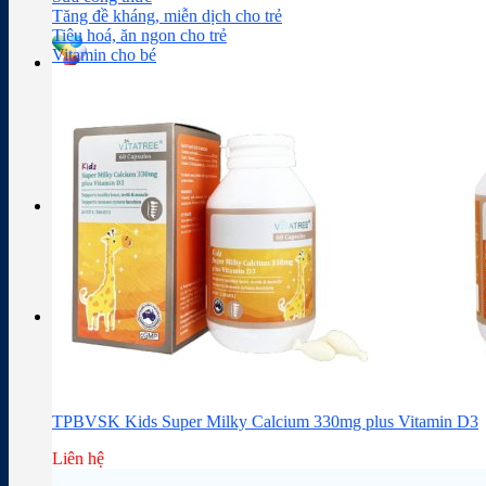
Sữa công thức
Đồ dùng cho bé
Chăm sóc da mặt
Trị mụn
Tăng đề kháng, miễn dịch cho trẻ
Tiêu hoá, ăn ngon cho trẻ
Vitamin cho bé
Tra cứu hoạt chất
Thành phần thuốc
Giỏ hàng
Giỏ hàng
Chưa có sản phẩm trong giỏ hàng.
TPBVSK Kids Super Milky Calcium 330mg plus Vitamin D3
Liên hệ