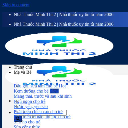
Skip to content
Nhà Thuốc Minh Thi 2 | Nhà thuốc uy tín từ năm 2006
Nhà Thuốc Minh Thi 2 | Nhà thuốc uy tín từ năm 2006
Trang chủ
Mẹ và Bé
Dầu gội, sữa tắm cho bé
Kem dưỡng cho bé
Mang thai, trước và sau khi sinh
Ngủ ngon cho trẻ
Nước yến, yến sào
Phát triển chiều cao cho trẻ
Phát triển trí não, thị lực cho trẻ
Siro ho cho trẻ
Sữa công thức