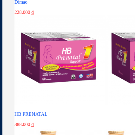
Dimao
228.000
₫
HB PRENATAL
388.000
₫