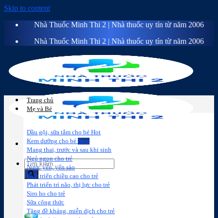
Skip to content
Nhà Thuốc Minh Thi 2 | Nhà thuốc uy tín từ năm 2006
Nhà Thuốc Minh Thi 2 | Nhà thuốc uy tín từ năm 2006
Trang chủ
Mẹ và Bé
Dầu gội, sữa tắm cho bé
Kem dưỡng cho bé
Mang thai, trước và sau khi sinh
Ngủ ngon cho trẻ
Nước yến, yến sào
Phát triển chiều cao cho trẻ
Phát triển trí não, thị lực cho trẻ
Sữa công
Đồ dùng cho
Chăm sóc da
Trị
Siro ho cho trẻ
thức
bé
mặt
mụn
Sữa công thức
Tăng đề kháng, miễn dịch cho trẻ