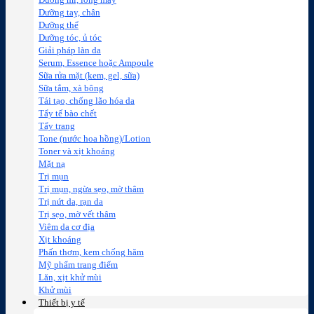
Dưỡng mi, lông mày
Dưỡng tay, chân
Dưỡng thể
Dưỡng tóc, ủ tóc
Giải pháp làn da
Serum, Essence hoặc Ampoule
Sữa rửa mặt (kem, gel, sữa)
Sữa tắm, xà bông
Tái tạo, chống lão hóa da
Tẩy tế bào chết
Tẩy trang
Tone (nước hoa hồng)/Lotion
Toner và xịt khoáng
Mặt nạ
Trị mụn
Trị mụn, ngừa sẹo, mờ thâm
Trị nứt da, rạn da
Trị sẹo, mờ vết thâm
Viêm da cơ địa
Xịt khoáng
Phấn thơm, kem chống hăm
Mỹ phẩm trang điểm
Lăn, xịt khử mùi
Khử mùi
Thiết bị y tế