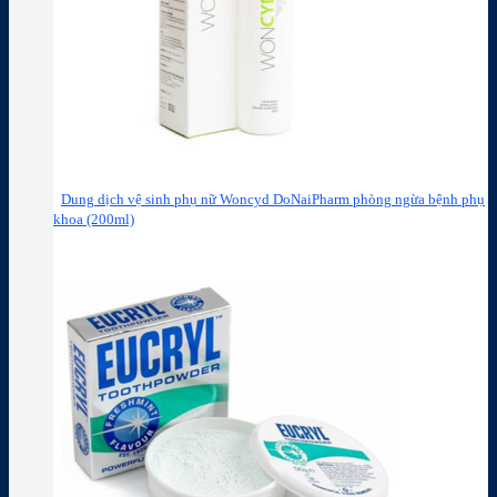
Dung dịch vệ sinh phụ nữ Woncyd DoNaiPharm phòng ngừa bệnh phụ
khoa (200ml)