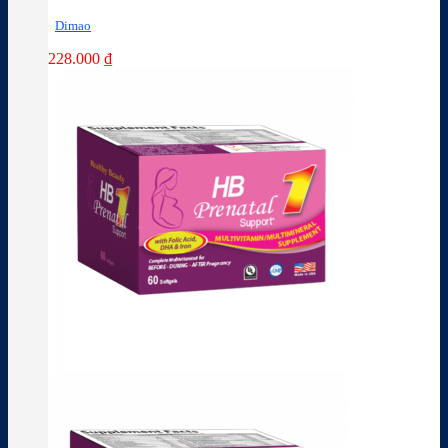
Dimao
228.000
₫