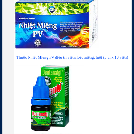
Thuốc Nhiệt Miệng PV điều trị viêm loét miệng, lưỡi (5 vỉ x 10 viên)