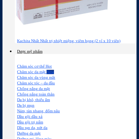
Kachita Nhất Nhất trị nhiệt miệng, viêm họng (2 vỉ x 10 viên)
Dược mỹ phẩm
Chăm sóc cơ thể
Chăm sóc da mặt
Chăm sóc da vùng mắt
Chăm sóc tóc – da đầu
Chống nắng da mặt
Chống nắng toàn thân
Da bị khô, thiếu ẩm
Da bị mụn
Nám, tàn nhang, đốm nâu
Dầu gội dầu xả
Dầu gội trị nấm
Dầu rạn da, nứt da
Dưỡng da mặt