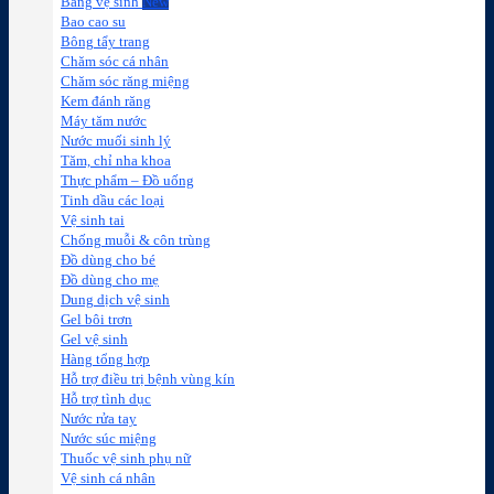
Băng vệ sinh
Bao cao su
Bông tẩy trang
Chăm sóc cá nhân
Chăm sóc răng miệng
Kem đánh răng
Máy tăm nước
Nước muối sinh lý
Tăm, chỉ nha khoa
Thực phẩm – Đồ uống
Tinh dầu các loại
Vệ sinh tai
Chống muỗi & côn trùng
Đồ dùng cho bé
Đồ dùng cho mẹ
Dung dịch vệ sinh
Gel bôi trơn
Gel vệ sinh
Hàng tổng hợp
Hỗ trợ điều trị bệnh vùng kín
Hỗ trợ tình dục
Nước rửa tay
Nước súc miệng
Thuốc vệ sinh phụ nữ
Vệ sinh cá nhân