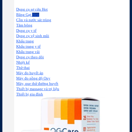
Dụng cụ sơ cứu
Băng Gạt
Cồn và nước sát trùng
Tăm bông
Dụng cụ y tế
Dụng cụ vệ sinh mũi
Khẩu trang
Khẩu trang y tế
Khẩu trang vải
Dụng cụ theo dõi
Nhiệt kế
Thử thai
Máy đo huyết áp
Máy đo nồng độ Oxy
Máy, que thử đường huyết
Thiết bị massage và trị liệu
Thiết bị gia đình