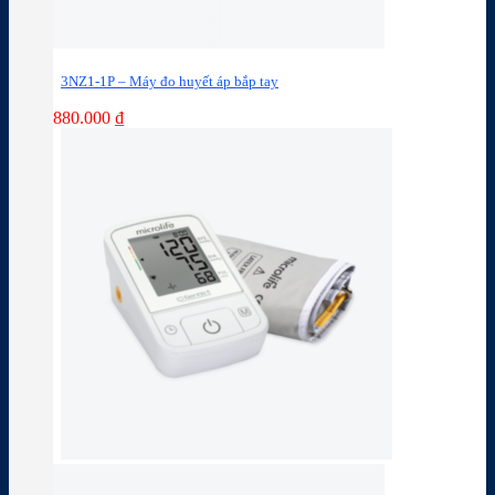
3NZ1-1P – Máy đo huyết áp bắp tay
880.000
₫