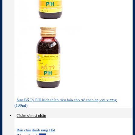
Siro Bổ Tỳ P/H kích thích tiêu hóa cho trẻ chán ăn, còi xương
(100ml)
Chăm sóc cá nhân
Bàn chải đánh răng