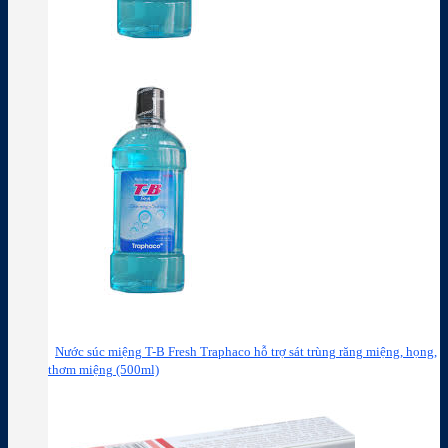
Nước súc miệng T-B Fresh Traphaco hỗ trợ sát trùng răng miệng, họng,
thơm miệng (500ml)