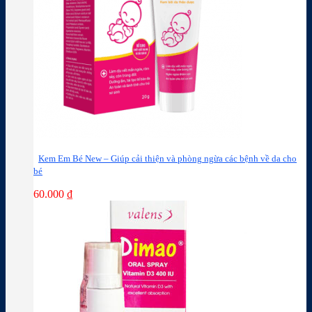
Kem Em Bé New – Giúp cải thiện và phòng ngừa các bệnh về da cho
bé
60.000
₫