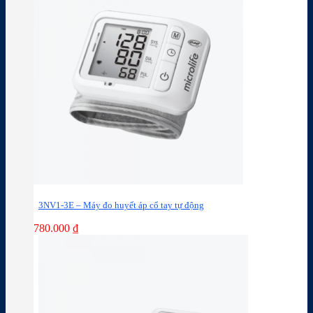
3NV1-3E – Máy đo huyết áp cổ tay tự động
780.000
₫