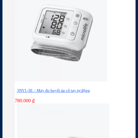
3NV1-3E – Máy đo huyết áp cổ tay tự động
780.000
₫