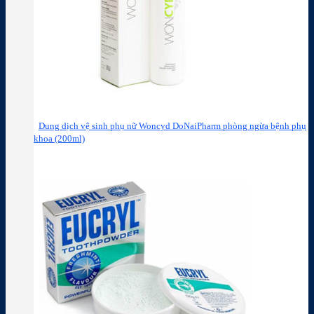
Dung dịch vệ sinh phụ nữ Woncyd DoNaiPharm phòng ngừa bệnh phụ
khoa (200ml)