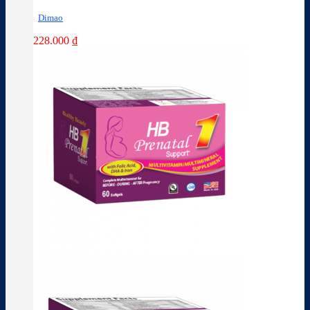
Dimao
228.000
₫