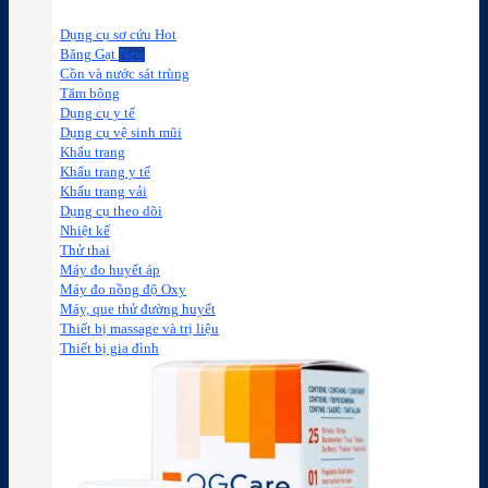
Dụng cụ sơ cứu
Băng Gạt
Cồn và nước sát trùng
Tăm bông
Dụng cụ y tế
Dụng cụ vệ sinh mũi
Khẩu trang
Khẩu trang y tế
Khẩu trang vải
Dụng cụ theo dõi
Nhiệt kế
Thử thai
Máy đo huyết áp
Máy đo nồng độ Oxy
Máy, que thử đường huyết
Thiết bị massage và trị liệu
Thiết bị gia đình