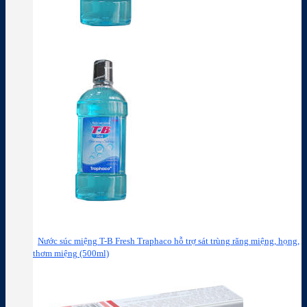
Nước súc miệng T-B Fresh Traphaco hỗ trợ sát trùng răng miệng, họng,
thơm miệng (500ml)