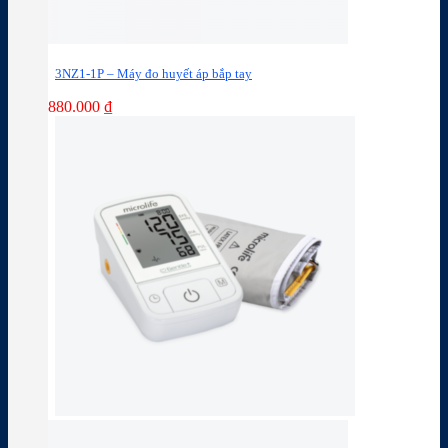
3NZ1-1P – Máy đo huyết áp bắp tay
880.000
₫