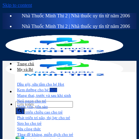
Skip to content
Nhà Thuốc Minh Thi 2 | Nhà thuốc uy tín từ năm 2006
Nhà Thuốc Minh Thi 2 | Nhà thuốc uy tín từ năm 2006
Trang chủ
Mẹ và Bé
Dầu gội, sữa tắm cho bé
Kem dưỡng cho bé
Mang thai, trước và sau khi sinh
Ngủ ngon cho trẻ
Nước yến, yến sào
Phát triển chiều cao cho trẻ
Phát triển trí não, thị lực cho trẻ
Sữa công
Đồ dùng cho
Chăm sóc da
Trị
Siro ho cho trẻ
thức
bé
mặt
mụn
Sữa công thức
Tăng đề kháng, miễn dịch cho trẻ