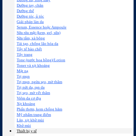
Dưỡng mi, lông mày
Dưỡng tay, chân
Dưỡng thể
Dưỡng tóc, ủ tóc
Giải pháp làn da
Serum, Essence hoặc Ampoule
Sữa rửa mặt (kem, gel, sữa)
Sữa tắm, xà bông
Tái tạo, chống lão hóa da
Tẩy tế bào chết
Tẩy trang
Tone (nước hoa hồng)/Lotion
Toner và xịt khoáng
Mặt nạ
Trị mụn
Trị mụn, ngừa sẹo, mờ thâm
Trị nứt da, rạn da
Trị sẹo, mờ vết thâm
Viêm da cơ địa
Xịt khoáng
Phấn thơm, kem chống hăm
Mỹ phẩm trang điểm
Lăn, xịt khử mùi
Khử mùi
Thiết bị y tế