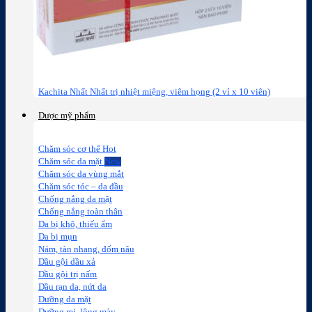
Kachita Nhất Nhất trị nhiệt miệng, viêm họng (2 vỉ x 10 viên)
Dược mỹ phẩm
Chăm sóc cơ thể
Chăm sóc da mặt
Chăm sóc da vùng mắt
Chăm sóc tóc – da đầu
Chống nắng da mặt
Chống nắng toàn thân
Da bị khô, thiếu ẩm
Da bị mụn
Nám, tàn nhang, đốm nâu
Dầu gội dầu xả
Dầu gội trị nấm
Dầu rạn da, nứt da
Dưỡng da mặt