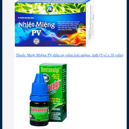
Thuốc Nhiệt Miệng PV điều trị viêm loét miệng, lưỡi (5 vỉ x 10 viên)