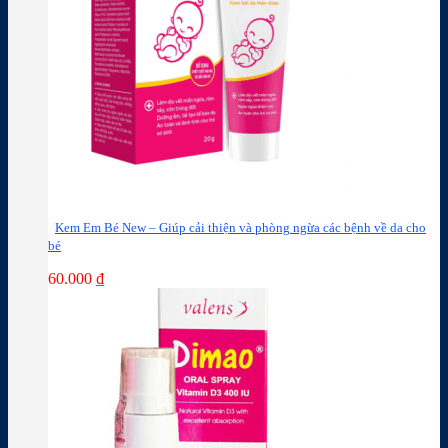
Kem Em Bé New – Giúp cải thiện và phòng ngừa các bệnh về da cho
bé
60.000
₫