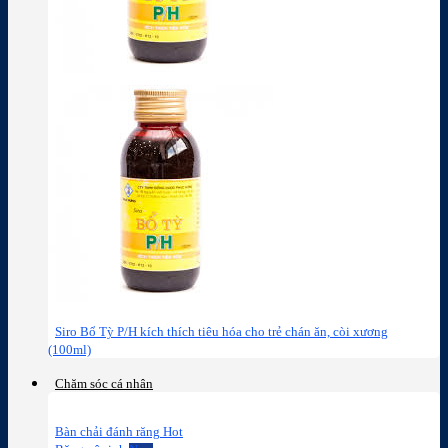
Siro Bổ Tỳ P/H kích thích tiêu hóa cho trẻ chán ăn, còi xương
(100ml)
Chăm sóc cá nhân
Bàn chải đánh răng