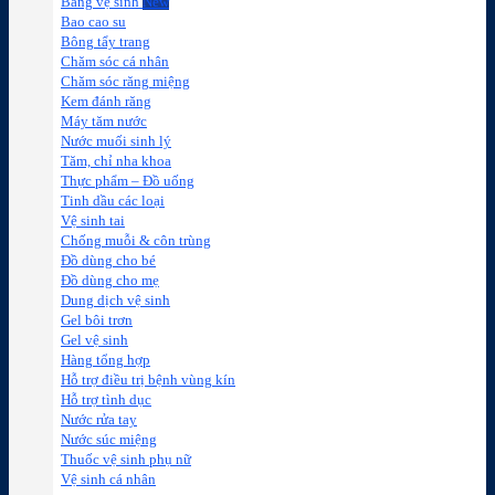
Băng vệ sinh
Bao cao su
Bông tẩy trang
Chăm sóc cá nhân
Chăm sóc răng miệng
Kem đánh răng
Máy tăm nước
Nước muối sinh lý
Tăm, chỉ nha khoa
Thực phẩm – Đồ uống
Tinh dầu các loại
Vệ sinh tai
Chống muỗi & côn trùng
Đồ dùng cho bé
Đồ dùng cho mẹ
Dung dịch vệ sinh
Gel bôi trơn
Gel vệ sinh
Hàng tổng hợp
Hỗ trợ điều trị bệnh vùng kín
Hỗ trợ tình dục
Nước rửa tay
Nước súc miệng
Thuốc vệ sinh phụ nữ
Vệ sinh cá nhân