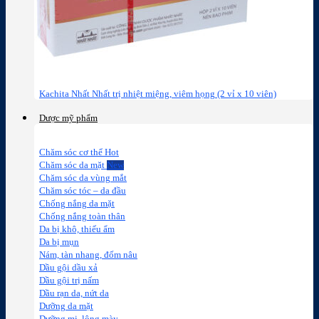
Kachita Nhất Nhất trị nhiệt miệng, viêm họng (2 vỉ x 10 viên)
Dược mỹ phẩm
Chăm sóc cơ thể
Chăm sóc da mặt
Chăm sóc da vùng mắt
Chăm sóc tóc – da đầu
Chống nắng da mặt
Chống nắng toàn thân
Da bị khô, thiếu ẩm
Da bị mụn
Nám, tàn nhang, đốm nâu
Dầu gội dầu xả
Dầu gội trị nấm
Dầu rạn da, nứt da
Dưỡng da mặt