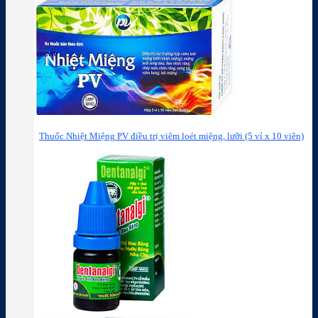
Thuốc Nhiệt Miệng PV điều trị viêm loét miệng, lưỡi (5 vỉ x 10 viên)