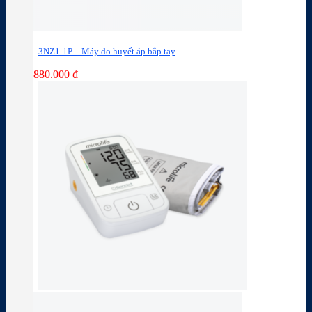
3NZ1-1P – Máy đo huyết áp bắp tay
880.000
₫