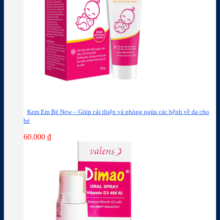
Kem Em Bé New – Giúp cải thiện và phòng ngừa các bệnh về da cho
bé
60.000
₫