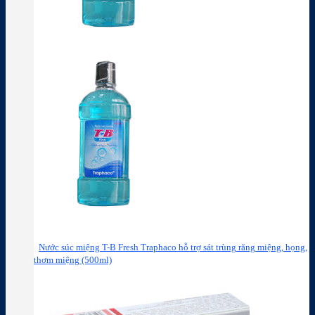
Nước súc miệng T-B Fresh Traphaco hỗ trợ sát trùng răng miệng, họng,
thơm miệng (500ml)