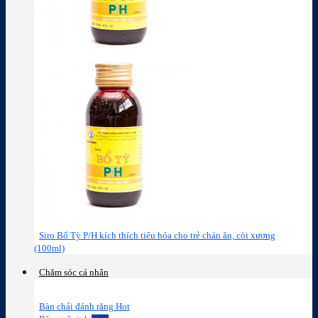
Siro Bổ Tỳ P/H kích thích tiêu hóa cho trẻ chán ăn, còi xương
(100ml)
Chăm sóc cá nhân
Bàn chải đánh răng