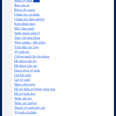
Băng vệ sinh
Bao cao su
Bông tẩy trang
Chăm sóc cá nhân
Chăm sóc răng miệng
Kem đánh răng
Máy tăm nước
Nước muối sinh lý
Tăm, chỉ nha khoa
Thực phẩm – Đồ uống
Tinh dầu các loại
Vệ sinh tai
Chống muỗi & côn trùng
Đồ dùng cho bé
Đồ dùng cho mẹ
Dung dịch vệ sinh
Gel bôi trơn
Gel vệ sinh
Hàng tổng hợp
Hỗ trợ điều trị bệnh vùng kín
Hỗ trợ tình dục
Nước rửa tay
Nước súc miệng
Thuốc vệ sinh phụ nữ
Vệ sinh cá nhân