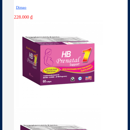
Dimao
228.000
₫