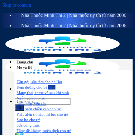
Skip to content
Nhà Thuốc Minh Thi 2 | Nhà thuốc uy tín từ năm 2006
Nhà Thuốc Minh Thi 2 | Nhà thuốc uy tín từ năm 2006
Trang chủ
Mẹ và Bé
Dầu gội, sữa tắm cho bé
Kem dưỡng cho bé
Mang thai, trước và sau khi sinh
Ngủ ngon cho trẻ
Nước yến, yến sào
Phát triển chiều cao cho trẻ
Phát triển trí não, thị lực cho trẻ
Sữa công
Đồ dùng cho
Chăm sóc da
Trị
Siro ho cho trẻ
thức
bé
mặt
mụn
Sữa công thức
Tăng đề kháng, miễn dịch cho trẻ