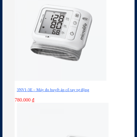
3NV1-3E – Máy đo huyết áp cổ tay tự động
780.000
₫