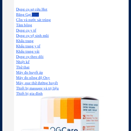
Dụng cụ sơ cứu
Băng Gạt
Cồn và nước sát trùng
Tăm bông
Dụng cụ y tế
Dụng cụ vệ sinh mũi
Khẩu trang
Khẩu trang y tế
Khẩu trang vải
Dụng cụ theo dõi
Nhiệt kế
Thử thai
Máy đo huyết áp
Máy đo nồng độ Oxy
Máy, que thử đường huyết
Thiết bị massage và trị liệu
Thiết bị gia đình