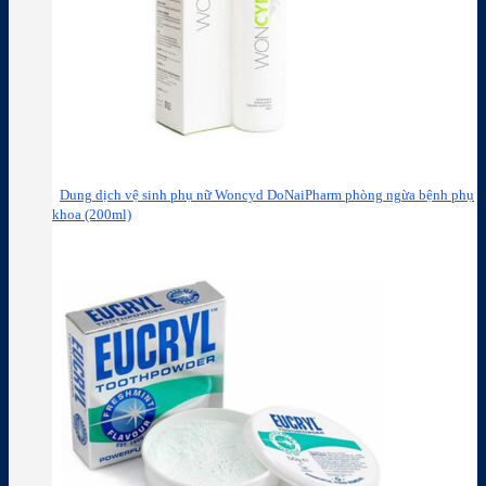
Dung dịch vệ sinh phụ nữ Woncyd DoNaiPharm phòng ngừa bệnh phụ
khoa (200ml)