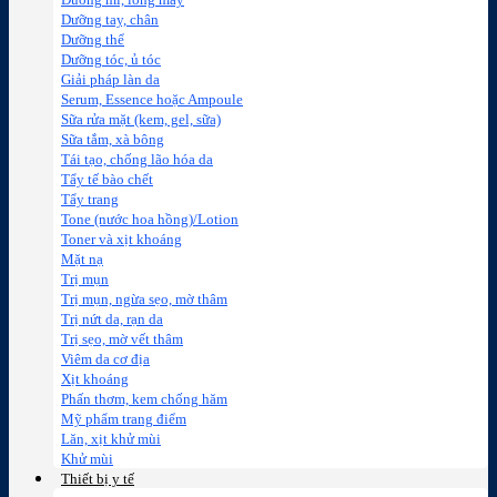
Dưỡng mi, lông mày
Dưỡng tay, chân
Dưỡng thể
Dưỡng tóc, ủ tóc
Giải pháp làn da
Serum, Essence hoặc Ampoule
Sữa rửa mặt (kem, gel, sữa)
Sữa tắm, xà bông
Tái tạo, chống lão hóa da
Tẩy tế bào chết
Tẩy trang
Tone (nước hoa hồng)/Lotion
Toner và xịt khoáng
Mặt nạ
Trị mụn
Trị mụn, ngừa sẹo, mờ thâm
Trị nứt da, rạn da
Trị sẹo, mờ vết thâm
Viêm da cơ địa
Xịt khoáng
Phấn thơm, kem chống hăm
Mỹ phẩm trang điểm
Lăn, xịt khử mùi
Khử mùi
Thiết bị y tế