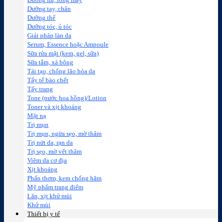
Dưỡng mi, lông mày
Dưỡng tay, chân
Dưỡng thể
Dưỡng tóc, ủ tóc
Giải pháp làn da
Serum, Essence hoặc Ampoule
Sữa rửa mặt (kem, gel, sữa)
Sữa tắm, xà bông
Tái tạo, chống lão hóa da
Tẩy tế bào chết
Tẩy trang
Tone (nước hoa hồng)/Lotion
Toner và xịt khoáng
Mặt nạ
Trị mụn
Trị mụn, ngừa sẹo, mờ thâm
Trị nứt da, rạn da
Trị sẹo, mờ vết thâm
Viêm da cơ địa
Xịt khoáng
Phấn thơm, kem chống hăm
Mỹ phẩm trang điểm
Lăn, xịt khử mùi
Khử mùi
Thiết bị y tế