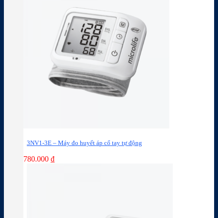
3NV1-3E – Máy đo huyết áp cổ tay tự động
780.000
₫