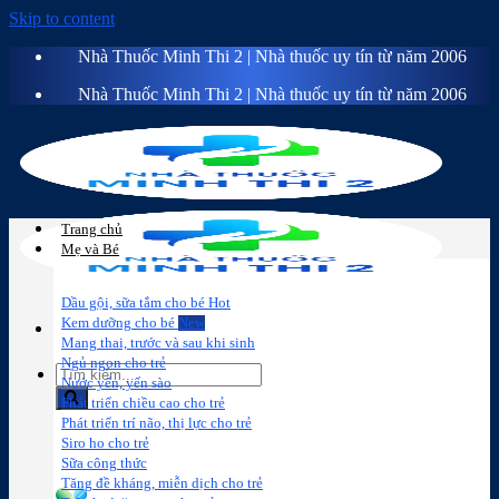
Skip to content
Nhà Thuốc Minh Thi 2 | Nhà thuốc uy tín từ năm 2006
Nhà Thuốc Minh Thi 2 | Nhà thuốc uy tín từ năm 2006
Trang chủ
Mẹ và Bé
Dầu gội, sữa tắm cho bé
Kem dưỡng cho bé
Mang thai, trước và sau khi sinh
Ngủ ngon cho trẻ
Nước yến, yến sào
Phát triển chiều cao cho trẻ
Phát triển trí não, thị lực cho trẻ
Sữa công
Đồ dùng cho
Chăm sóc da
Trị
Siro ho cho trẻ
thức
bé
mặt
mụn
Sữa công thức
Tăng đề kháng, miễn dịch cho trẻ