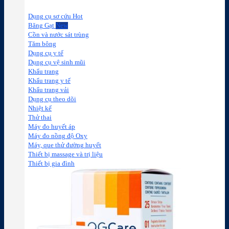
Dụng cụ sơ cứu
Băng Gạt
Cồn và nước sát trùng
Tăm bông
Dụng cụ y tế
Dụng cụ vệ sinh mũi
Khẩu trang
Khẩu trang y tế
Khẩu trang vải
Dụng cụ theo dõi
Nhiệt kế
Thử thai
Máy đo huyết áp
Máy đo nồng độ Oxy
Máy, que thử đường huyết
Thiết bị massage và trị liệu
Thiết bị gia đình