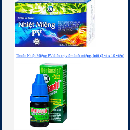
Thuốc Nhiệt Miệng PV điều trị viêm loét miệng, lưỡi (5 vỉ x 10 viên)