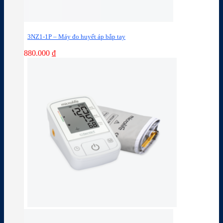
3NZ1-1P – Máy đo huyết áp bắp tay
880.000
₫