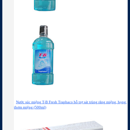
Nước súc miệng T-B Fresh Traphaco hỗ trợ sát trùng răng miệng, họng,
thơm miệng (500ml)