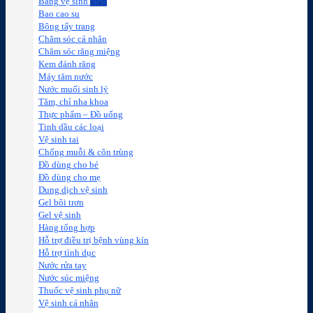
Băng vệ sinh
Bao cao su
Bông tẩy trang
Chăm sóc cá nhân
Chăm sóc răng miệng
Kem đánh răng
Máy tăm nước
Nước muối sinh lý
Tăm, chỉ nha khoa
Thực phẩm – Đồ uống
Tinh dầu các loại
Vệ sinh tai
Chống muỗi & côn trùng
Đồ dùng cho bé
Đồ dùng cho mẹ
Dung dịch vệ sinh
Gel bôi trơn
Gel vệ sinh
Hàng tổng hợp
Hỗ trợ điều trị bệnh vùng kín
Hỗ trợ tình dục
Nước rửa tay
Nước súc miệng
Thuốc vệ sinh phụ nữ
Vệ sinh cá nhân