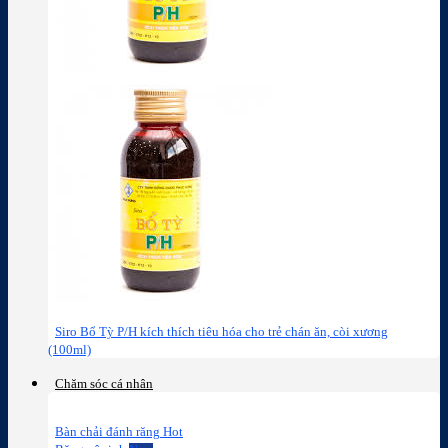
Siro Bổ Tỳ P/H kích thích tiêu hóa cho trẻ chán ăn, còi xương
(100ml)
Chăm sóc cá nhân
Bàn chải đánh răng