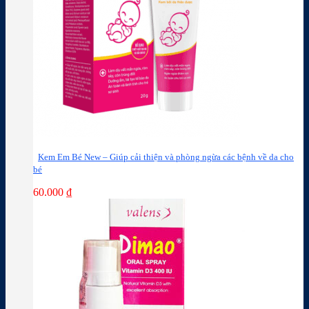
Kem Em Bé New – Giúp cải thiện và phòng ngừa các bệnh về da cho
bé
60.000
₫