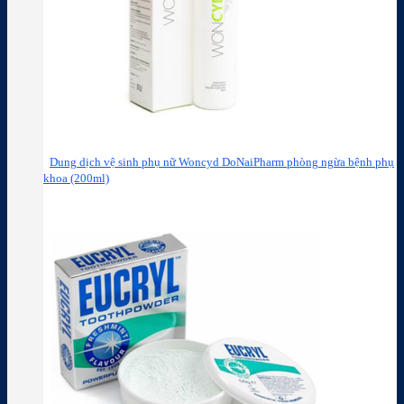
Dung dịch vệ sinh phụ nữ Woncyd DoNaiPharm phòng ngừa bệnh phụ
khoa (200ml)