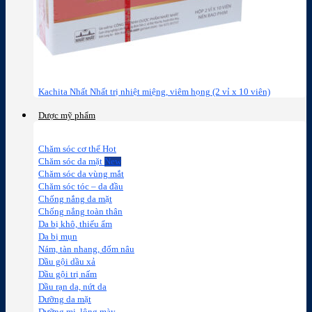
Kachita Nhất Nhất trị nhiệt miệng, viêm họng (2 vỉ x 10 viên)
Dược mỹ phẩm
Chăm sóc cơ thể
Chăm sóc da mặt
Chăm sóc da vùng mắt
Chăm sóc tóc – da đầu
Chống nắng da mặt
Chống nắng toàn thân
Da bị khô, thiếu ẩm
Da bị mụn
Nám, tàn nhang, đốm nâu
Dầu gội dầu xả
Dầu gội trị nấm
Dầu rạn da, nứt da
Dưỡng da mặt