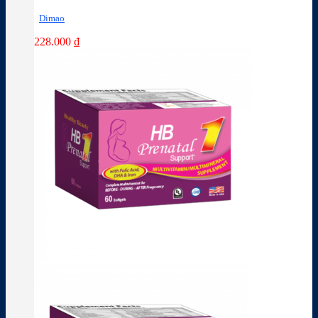
Dimao
228.000
₫