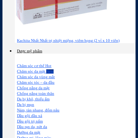
Kachita Nhất Nhất trị nhiệt miệng, viêm họng (2 vỉ x 10 viên)
Dược mỹ phẩm
Chăm sóc cơ thể
Chăm sóc da mặt
Chăm sóc da vùng mắt
Chăm sóc tóc – da đầu
Chống nắng da mặt
Chống nắng toàn thân
Da bị khô, thiếu ẩm
Da bị mụn
Nám, tàn nhang, đốm nâu
Dầu gội dầu xả
Dầu gội trị nấm
Dầu rạn da, nứt da
Dưỡng da mặt