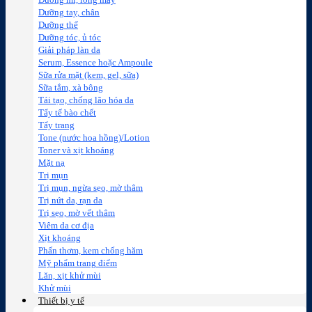
Dưỡng mi, lông mày
Dưỡng tay, chân
Dưỡng thể
Dưỡng tóc, ủ tóc
Giải pháp làn da
Serum, Essence hoặc Ampoule
Sữa rửa mặt (kem, gel, sữa)
Sữa tắm, xà bông
Tái tạo, chống lão hóa da
Tẩy tế bào chết
Tẩy trang
Tone (nước hoa hồng)/Lotion
Toner và xịt khoáng
Mặt nạ
Trị mụn
Trị mụn, ngừa sẹo, mờ thâm
Trị nứt da, rạn da
Trị sẹo, mờ vết thâm
Viêm da cơ địa
Xịt khoáng
Phấn thơm, kem chống hăm
Mỹ phẩm trang điểm
Lăn, xịt khử mùi
Khử mùi
Thiết bị y tế