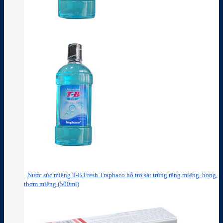
Nước súc miệng T-B Fresh Traphaco hỗ trợ sát trùng răng miệng, họng,
thơm miệng (500ml)