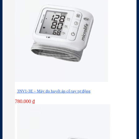
3NV1-3E – Máy đo huyết áp cổ tay tự động
780.000
₫