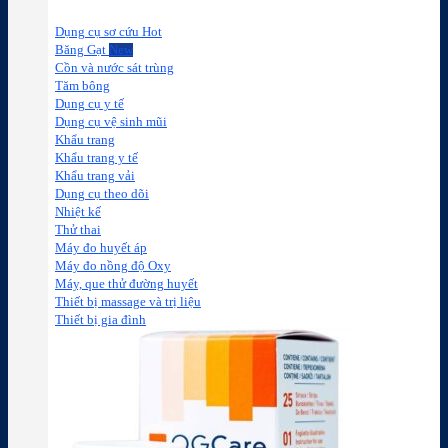
Dụng cụ sơ cứu
Băng Gạt
Cồn và nước sát trùng
Tăm bông
Dụng cụ y tế
Dụng cụ vệ sinh mũi
Khẩu trang
Khẩu trang y tế
Khẩu trang vải
Dụng cụ theo dõi
Nhiệt kế
Thử thai
Máy đo huyết áp
Máy đo nồng độ Oxy
Máy, que thử đường huyết
Thiết bị massage và trị liệu
Thiết bị gia đình