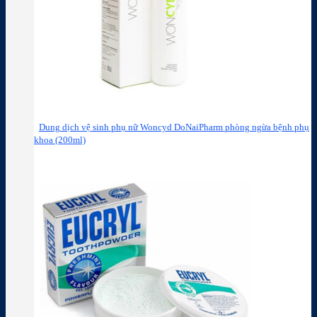
Dung dịch vệ sinh phụ nữ Woncyd DoNaiPharm phòng ngừa bệnh phụ
khoa (200ml)