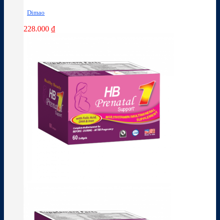
Dimao
228.000
₫