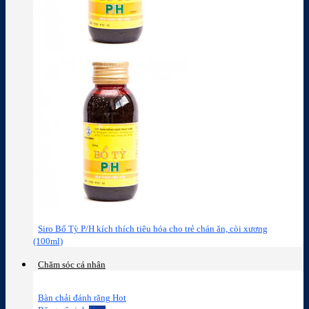
Siro Bổ Tỳ P/H kích thích tiêu hóa cho trẻ chán ăn, còi xương
(100ml)
Chăm sóc cá nhân
Bàn chải đánh răng