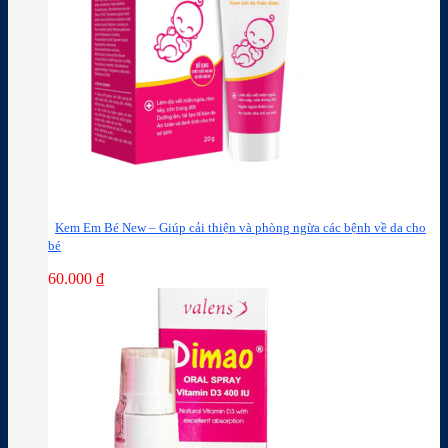
Kem Em Bé New – Giúp cải thiện và phòng ngừa các bệnh về da cho
bé
60.000
₫