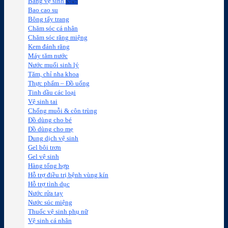
Băng vệ sinh
Bao cao su
Bông tẩy trang
Chăm sóc cá nhân
Chăm sóc răng miệng
Kem đánh răng
Máy tăm nước
Nước muối sinh lý
Tăm, chỉ nha khoa
Thực phẩm – Đồ uống
Tinh dầu các loại
Vệ sinh tai
Chống muỗi & côn trùng
Đồ dùng cho bé
Đồ dùng cho mẹ
Dung dịch vệ sinh
Gel bôi trơn
Gel vệ sinh
Hàng tổng hợp
Hỗ trợ điều trị bệnh vùng kín
Hỗ trợ tình dục
Nước rửa tay
Nước súc miệng
Thuốc vệ sinh phụ nữ
Vệ sinh cá nhân