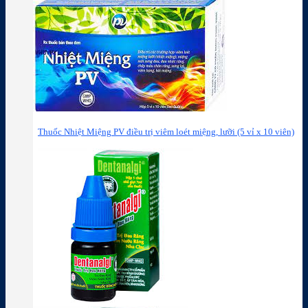
Thuốc Nhiệt Miệng PV điều trị viêm loét miệng, lưỡi (5 vỉ x 10 viên)