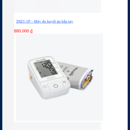
3NZ1-1P – Máy đo huyết áp bắp tay
880.000
₫