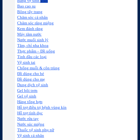
Băng vệ sinh
Bao cao su
Bông tẩy trang
Chăm sóc cá nhân
Chăm sóc răng miệng
Kem đánh răng
Máy tăm nước
Nước muối sinh lý
Tăm, chỉ nha khoa
Thực phẩm – Đồ uống
Tinh dầu các loại
Vệ sinh tai
Chống muỗi & côn trùng
Đồ dùng cho bé
Đồ dùng cho mẹ
Dung dịch vệ sinh
Gel bôi trơn
Gel vệ sinh
Hàng tổng hợp
Hỗ trợ điều trị bệnh vùng kín
Hỗ trợ tình dục
Nước rửa tay
Nước súc miệng
Thuốc vệ sinh phụ nữ
Vệ sinh cá nhân