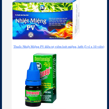
Thuốc Nhiệt Miệng PV điều trị viêm loét miệng, lưỡi (5 vỉ x 10 viên)