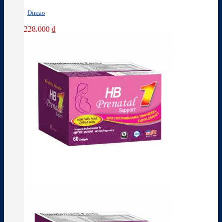
Dimao
228.000
₫