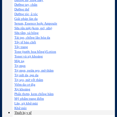
Dưỡng mi, lông mày
Dưỡng tay, chân
Dưỡng thể
Dưỡng tóc, ủ tóc
Giải pháp làn da
Serum, Essence hoặc Ampoule
Sữa rửa mặt (kem, gel, sữa)
Sữa tắm, xà bông
Tái tạo, chống lão hóa da
Tẩy tế bào chết
Tẩy trang
Tone (nước hoa hồng)/Lotion
Toner và xịt khoáng
Mặt nạ
Trị mụn
Trị mụn, ngừa sẹo, mờ thâm
Trị nứt da, rạn da
Trị sẹo, mờ vết thâm
Viêm da cơ địa
Xịt khoáng
Phấn thơm, kem chống hăm
Mỹ phẩm trang điểm
Lăn, xịt khử mùi
Khử mùi
Thiết bị y tế