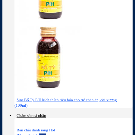
Siro Bổ Tỳ P/H kích thích tiêu hóa cho trẻ chán ăn, còi xương
(100ml)
Chăm sóc cá nhân
Bàn chải đánh răng