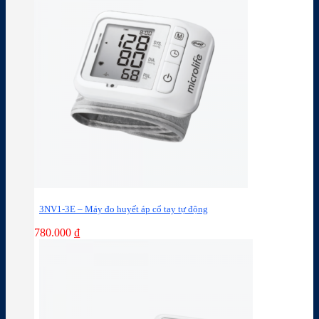
3NV1-3E – Máy đo huyết áp cổ tay tự động
780.000
₫