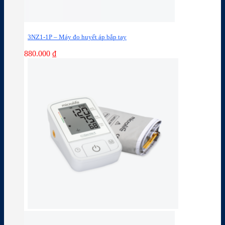
3NZ1-1P – Máy đo huyết áp bắp tay
880.000
₫