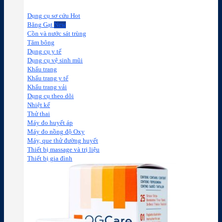
Dụng cụ sơ cứu
Băng Gạt
Cồn và nước sát trùng
Tăm bông
Dụng cụ y tế
Dụng cụ vệ sinh mũi
Khẩu trang
Khẩu trang y tế
Khẩu trang vải
Dụng cụ theo dõi
Nhiệt kế
Thử thai
Máy đo huyết áp
Máy đo nồng độ Oxy
Máy, que thử đường huyết
Thiết bị massage và trị liệu
Thiết bị gia đình