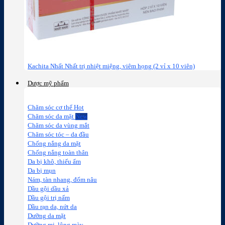
Kachita Nhất Nhất trị nhiệt miệng, viêm họng (2 vỉ x 10 viên)
Dược mỹ phẩm
Chăm sóc cơ thể
Chăm sóc da mặt
Chăm sóc da vùng mắt
Chăm sóc tóc – da đầu
Chống nắng da mặt
Chống nắng toàn thân
Da bị khô, thiếu ẩm
Da bị mụn
Nám, tàn nhang, đốm nâu
Dầu gội dầu xả
Dầu gội trị nấm
Dầu rạn da, nứt da
Dưỡng da mặt