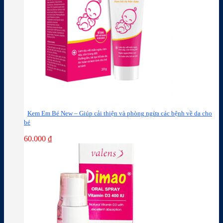
Kem Em Bé New – Giúp cải thiện và phòng ngừa các bệnh về da cho
bé
60.000
₫