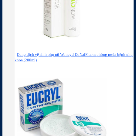
Dung dịch vệ sinh phụ nữ Woncyd DoNaiPharm phòng ngừa bệnh phụ
khoa (200ml)