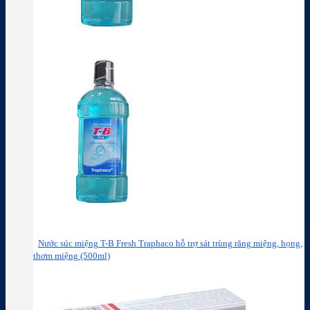
Nước súc miệng T-B Fresh Traphaco hỗ trợ sát trùng răng miệng, họng,
thơm miệng (500ml)