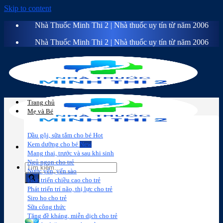
Skip to content
Nhà Thuốc Minh Thi 2 | Nhà thuốc uy tín từ năm 2006
Nhà Thuốc Minh Thi 2 | Nhà thuốc uy tín từ năm 2006
Trang chủ
Mẹ và Bé
Dầu gội, sữa tắm cho bé
Kem dưỡng cho bé
Mang thai, trước và sau khi sinh
Ngủ ngon cho trẻ
Nước yến, yến sào
Phát triển chiều cao cho trẻ
Phát triển trí não, thị lực cho trẻ
Sữa công
Đồ dùng cho
Chăm sóc da
Trị
Siro ho cho trẻ
thức
bé
mặt
mụn
Sữa công thức
Tăng đề kháng, miễn dịch cho trẻ