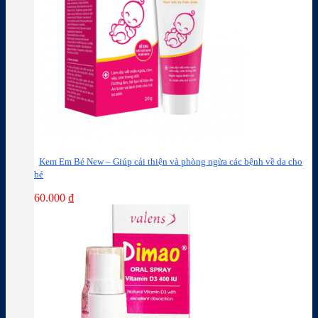
Kem Em Bé New – Giúp cải thiện và phòng ngừa các bệnh về da cho
bé
60.000
₫