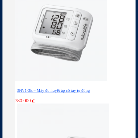
3NV1-3E – Máy đo huyết áp cổ tay tự động
780.000
₫