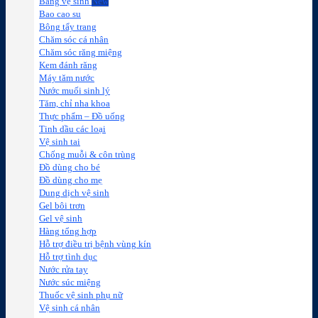
Băng vệ sinh
Bao cao su
Bông tẩy trang
Chăm sóc cá nhân
Chăm sóc răng miệng
Kem đánh răng
Máy tăm nước
Nước muối sinh lý
Tăm, chỉ nha khoa
Thực phẩm – Đồ uống
Tinh dầu các loại
Vệ sinh tai
Chống muỗi & côn trùng
Đồ dùng cho bé
Đồ dùng cho mẹ
Dung dịch vệ sinh
Gel bôi trơn
Gel vệ sinh
Hàng tổng hợp
Hỗ trợ điều trị bệnh vùng kín
Hỗ trợ tình dục
Nước rửa tay
Nước súc miệng
Thuốc vệ sinh phụ nữ
Vệ sinh cá nhân