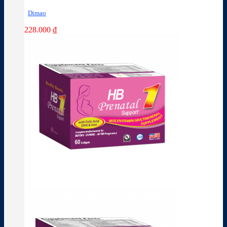
Dimao
228.000
₫