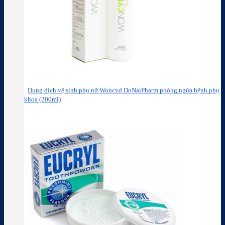
Dung dịch vệ sinh phụ nữ Woncyd DoNaiPharm phòng ngừa bệnh phụ
khoa (200ml)