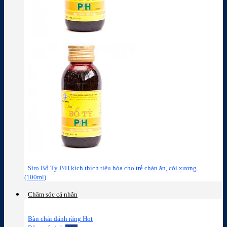
Siro Bổ Tỳ P/H kích thích tiêu hóa cho trẻ chán ăn, còi xương
(100ml)
Chăm sóc cá nhân
Bàn chải đánh răng