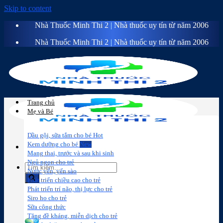
Skip to content
Nhà Thuốc Minh Thi 2 | Nhà thuốc uy tín từ năm 2006
Nhà Thuốc Minh Thi 2 | Nhà thuốc uy tín từ năm 2006
Trang chủ
Mẹ và Bé
Dầu gội, sữa tắm cho bé
Kem dưỡng cho bé
Mang thai, trước và sau khi sinh
Ngủ ngon cho trẻ
Nước yến, yến sào
Phát triển chiều cao cho trẻ
Phát triển trí não, thị lực cho trẻ
Sữa công
Đồ dùng cho
Chăm sóc da
Trị
Siro ho cho trẻ
thức
bé
mặt
mụn
Sữa công thức
Tăng đề kháng, miễn dịch cho trẻ