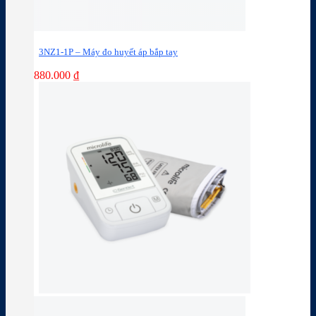
3NZ1-1P – Máy đo huyết áp bắp tay
880.000
₫