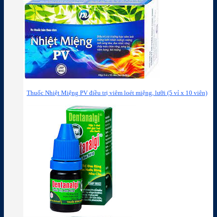
Thuốc Nhiệt Miệng PV điều trị viêm loét miệng, lưỡi (5 vỉ x 10 viên)