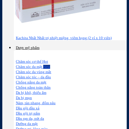
Kachita Nhất Nhất trị nhiệt miệng, viêm họng (2 vỉ x 10 viên)
Dược mỹ phẩm
Chăm sóc cơ thể
Chăm sóc da mặt
Chăm sóc da vùng mắt
Chăm sóc tóc – da đầu
Chống nắng da mặt
Chống nắng toàn thân
Da bị khô, thiếu ẩm
Da bị mụn
Nám, tàn nhang, đốm nâu
Dầu gội dầu xả
Dầu gội trị nấm
Dầu rạn da, nứt da
Dưỡng da mặt