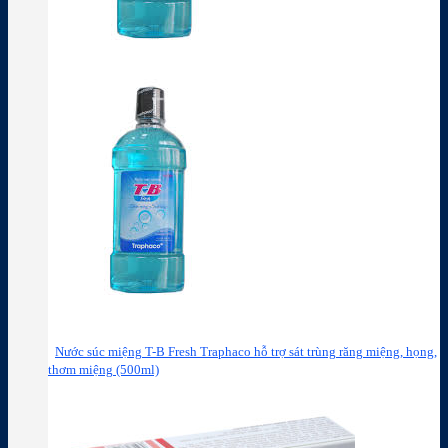
Nước súc miệng T-B Fresh Traphaco hỗ trợ sát trùng răng miệng, họng,
thơm miệng (500ml)