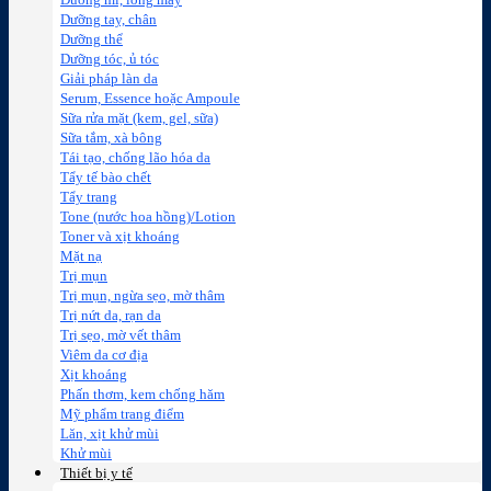
Dưỡng mi, lông mày
Dưỡng tay, chân
Dưỡng thể
Dưỡng tóc, ủ tóc
Giải pháp làn da
Serum, Essence hoặc Ampoule
Sữa rửa mặt (kem, gel, sữa)
Sữa tắm, xà bông
Tái tạo, chống lão hóa da
Tẩy tế bào chết
Tẩy trang
Tone (nước hoa hồng)/Lotion
Toner và xịt khoáng
Mặt nạ
Trị mụn
Trị mụn, ngừa sẹo, mờ thâm
Trị nứt da, rạn da
Trị sẹo, mờ vết thâm
Viêm da cơ địa
Xịt khoáng
Phấn thơm, kem chống hăm
Mỹ phẩm trang điểm
Lăn, xịt khử mùi
Khử mùi
Thiết bị y tế