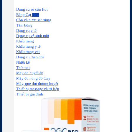
Dụng cụ sơ cứu
Băng Gạt
Cồn và nước sát trùng
Tăm bông
Dụng cụ y tế
Dụng cụ vệ sinh mũi
Khẩu trang
Khẩu trang y tế
Khẩu trang vải
Dụng cụ theo dõi
Nhiệt kế
Thử thai
Máy đo huyết áp
Máy đo nồng độ Oxy
Máy, que thử đường huyết
Thiết bị massage và trị liệu
Thiết bị gia đình