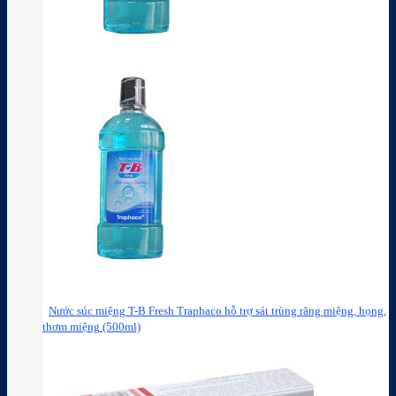
Nước súc miệng T-B Fresh Traphaco hỗ trợ sát trùng răng miệng, họng,
thơm miệng (500ml)