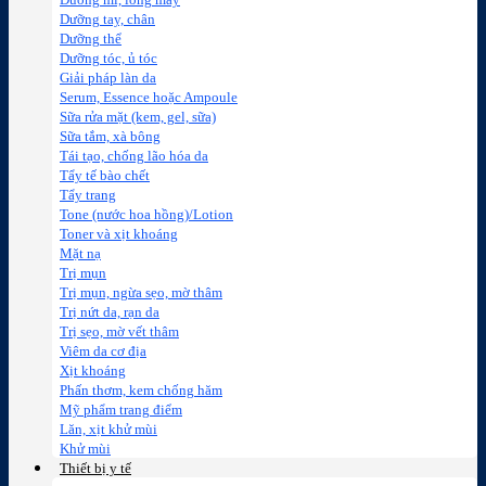
Dưỡng mi, lông mày
Dưỡng tay, chân
Dưỡng thể
Dưỡng tóc, ủ tóc
Giải pháp làn da
Serum, Essence hoặc Ampoule
Sữa rửa mặt (kem, gel, sữa)
Sữa tắm, xà bông
Tái tạo, chống lão hóa da
Tẩy tế bào chết
Tẩy trang
Tone (nước hoa hồng)/Lotion
Toner và xịt khoáng
Mặt nạ
Trị mụn
Trị mụn, ngừa sẹo, mờ thâm
Trị nứt da, rạn da
Trị sẹo, mờ vết thâm
Viêm da cơ địa
Xịt khoáng
Phấn thơm, kem chống hăm
Mỹ phẩm trang điểm
Lăn, xịt khử mùi
Khử mùi
Thiết bị y tế