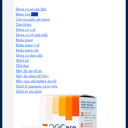
Dụng cụ sơ cứu
Băng Gạt
Cồn và nước sát trùng
Tăm bông
Dụng cụ y tế
Dụng cụ vệ sinh mũi
Khẩu trang
Khẩu trang y tế
Khẩu trang vải
Dụng cụ theo dõi
Nhiệt kế
Thử thai
Máy đo huyết áp
Máy đo nồng độ Oxy
Máy, que thử đường huyết
Thiết bị massage và trị liệu
Thiết bị gia đình