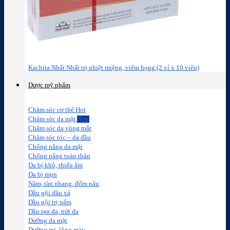
Kachita Nhất Nhất trị nhiệt miệng, viêm họng (2 vỉ x 10 viên)
Dược mỹ phẩm
Chăm sóc cơ thể
Chăm sóc da mặt
Chăm sóc da vùng mắt
Chăm sóc tóc – da đầu
Chống nắng da mặt
Chống nắng toàn thân
Da bị khô, thiếu ẩm
Da bị mụn
Nám, tàn nhang, đốm nâu
Dầu gội dầu xả
Dầu gội trị nấm
Dầu rạn da, nứt da
Dưỡng da mặt