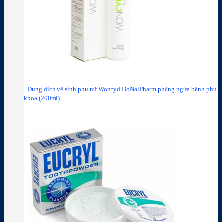
Dung dịch vệ sinh phụ nữ Woncyd DoNaiPharm phòng ngừa bệnh phụ
khoa (200ml)