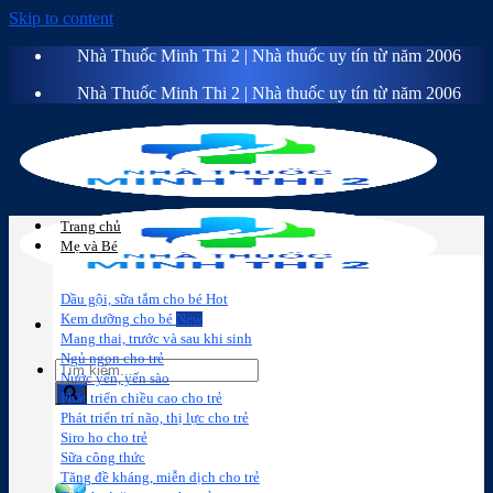
Skip to content
Nhà Thuốc Minh Thi 2 | Nhà thuốc uy tín từ năm 2006
Nhà Thuốc Minh Thi 2 | Nhà thuốc uy tín từ năm 2006
Trang chủ
Mẹ và Bé
Dầu gội, sữa tắm cho bé
Kem dưỡng cho bé
Mang thai, trước và sau khi sinh
Ngủ ngon cho trẻ
Nước yến, yến sào
Phát triển chiều cao cho trẻ
Phát triển trí não, thị lực cho trẻ
Sữa công
Đồ dùng cho
Chăm sóc da
Trị
Siro ho cho trẻ
thức
bé
mặt
mụn
Sữa công thức
Tăng đề kháng, miễn dịch cho trẻ