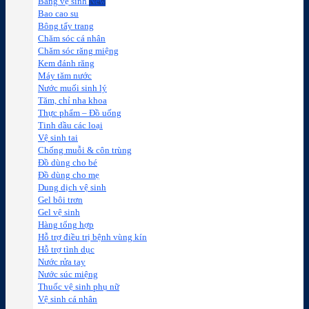
Băng vệ sinh
Bao cao su
Bông tẩy trang
Chăm sóc cá nhân
Chăm sóc răng miệng
Kem đánh răng
Máy tăm nước
Nước muối sinh lý
Tăm, chỉ nha khoa
Thực phẩm – Đồ uống
Tinh dầu các loại
Vệ sinh tai
Chống muỗi & côn trùng
Đồ dùng cho bé
Đồ dùng cho mẹ
Dung dịch vệ sinh
Gel bôi trơn
Gel vệ sinh
Hàng tổng hợp
Hỗ trợ điều trị bệnh vùng kín
Hỗ trợ tình dục
Nước rửa tay
Nước súc miệng
Thuốc vệ sinh phụ nữ
Vệ sinh cá nhân