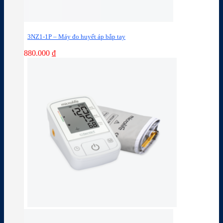
3NZ1-1P – Máy đo huyết áp bắp tay
880.000
₫