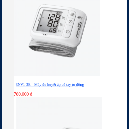
3NV1-3E – Máy đo huyết áp cổ tay tự động
780.000
₫