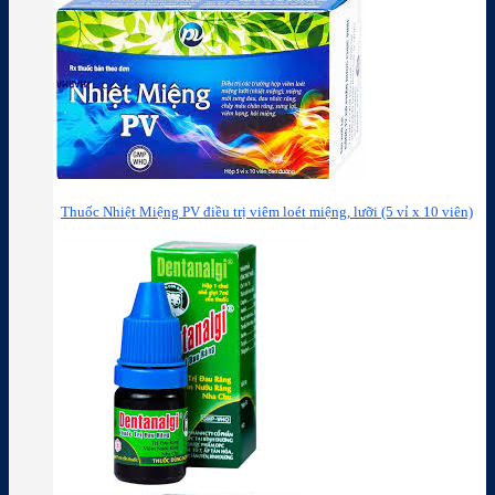
Thuốc Nhiệt Miệng PV điều trị viêm loét miệng, lưỡi (5 vỉ x 10 viên)