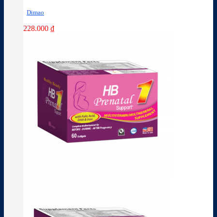
Dimao
228.000
₫