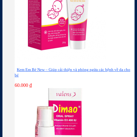
Kem Em Bé New – Giúp cải thiện và phòng ngừa các bệnh về da cho
bé
60.000
₫