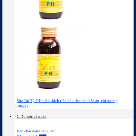
Siro Bổ Tỳ P/H kích thích tiêu hóa cho trẻ chán ăn, còi xương
(100ml)
Chăm sóc cá nhân
Bàn chải đánh răng