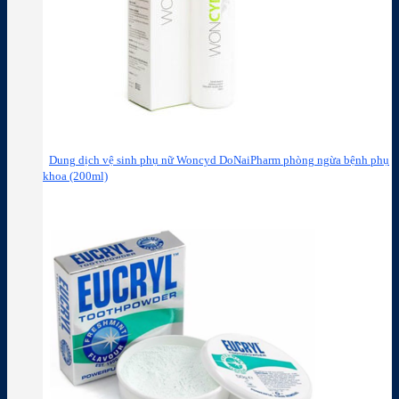
Dung dịch vệ sinh phụ nữ Woncyd DoNaiPharm phòng ngừa bệnh phụ
khoa (200ml)