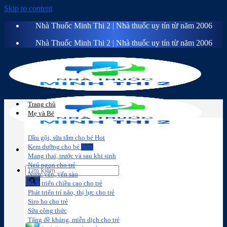
Skip to content
Nhà Thuốc Minh Thi 2 | Nhà thuốc uy tín từ năm 2006
Nhà Thuốc Minh Thi 2 | Nhà thuốc uy tín từ năm 2006
Trang chủ
Mẹ và Bé
Dầu gội, sữa tắm cho bé
Kem dưỡng cho bé
Mang thai, trước và sau khi sinh
Ngủ ngon cho trẻ
Nước yến, yến sào
Phát triển chiều cao cho trẻ
Phát triển trí não, thị lực cho trẻ
Sữa công
Đồ dùng cho
Chăm sóc da
Trị
Siro ho cho trẻ
thức
bé
mặt
mụn
Sữa công thức
Tăng đề kháng, miễn dịch cho trẻ