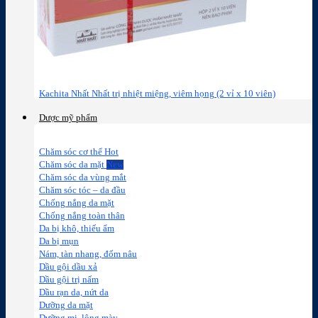
Kachita Nhất Nhất trị nhiệt miệng, viêm họng (2 vỉ x 10 viên)
Dược mỹ phẩm
Chăm sóc cơ thể
Chăm sóc da mặt
Chăm sóc da vùng mắt
Chăm sóc tóc – da đầu
Chống nắng da mặt
Chống nắng toàn thân
Da bị khô, thiếu ẩm
Da bị mụn
Nám, tàn nhang, đốm nâu
Dầu gội dầu xả
Dầu gội trị nấm
Dầu rạn da, nứt da
Dưỡng da mặt