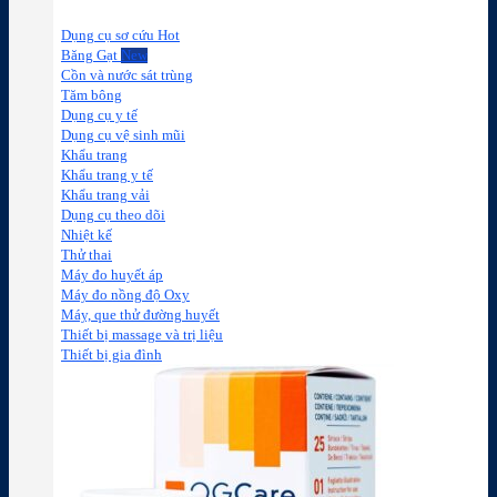
Dụng cụ sơ cứu
Băng Gạt
Cồn và nước sát trùng
Tăm bông
Dụng cụ y tế
Dụng cụ vệ sinh mũi
Khẩu trang
Khẩu trang y tế
Khẩu trang vải
Dụng cụ theo dõi
Nhiệt kế
Thử thai
Máy đo huyết áp
Máy đo nồng độ Oxy
Máy, que thử đường huyết
Thiết bị massage và trị liệu
Thiết bị gia đình