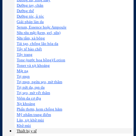
Dưỡng mi, lông mày
Dưỡng tay, chân
Dưỡng thể
Dưỡng tóc, ủ tóc
Giải pháp làn da
Serum, Essence hoặc Ampoule
Sữa rửa mặt (kem, gel, sữa)
Sữa tắm, xà bông
Tái tạo, chống lão hóa da
Tẩy tế bào chết
Tẩy trang
Tone (nước hoa hồng)/Lotion
Toner và xịt khoáng
Mặt nạ
Trị mụn
Trị mụn, ngừa sẹo, mờ thâm
Trị nứt da, rạn da
Trị sẹo, mờ vết thâm
Viêm da cơ địa
Xịt khoáng
Phấn thơm, kem chống hăm
Mỹ phẩm trang điểm
Lăn, xịt khử mùi
Khử mùi
Thiết bị y tế