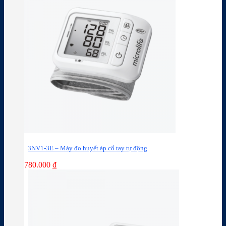
3NV1-3E – Máy đo huyết áp cổ tay tự động
780.000
₫