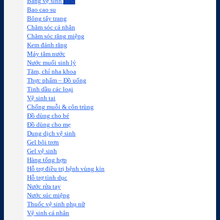
Băng vệ sinh
Bao cao su
Bông tẩy trang
Chăm sóc cá nhân
Chăm sóc răng miệng
Kem đánh răng
Máy tăm nước
Nước muối sinh lý
Tăm, chỉ nha khoa
Thực phẩm – Đồ uống
Tinh dầu các loại
Vệ sinh tai
Chống muỗi & côn trùng
Đồ dùng cho bé
Đồ dùng cho mẹ
Dung dịch vệ sinh
Gel bôi trơn
Gel vệ sinh
Hàng tổng hợp
Hỗ trợ điều trị bệnh vùng kín
Hỗ trợ tình dục
Nước rửa tay
Nước súc miệng
Thuốc vệ sinh phụ nữ
Vệ sinh cá nhân