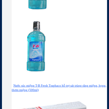
Nước súc miệng T-B Fresh Traphaco hỗ trợ sát trùng răng miệng, họng,
thơm miệng (500ml)