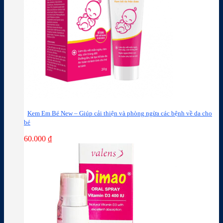
Kem Em Bé New – Giúp cải thiện và phòng ngừa các bệnh về da cho
bé
60.000
₫