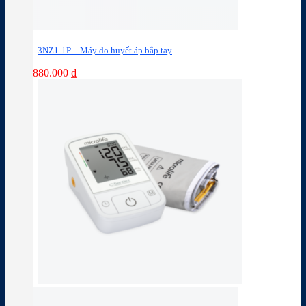
3NZ1-1P – Máy đo huyết áp bắp tay
880.000
₫