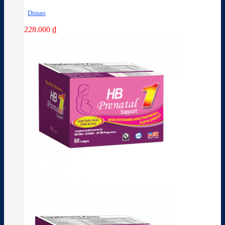
Dimao
228.000
₫