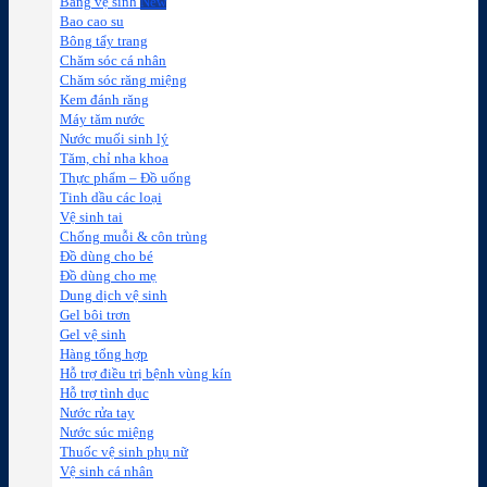
Băng vệ sinh
Bao cao su
Bông tẩy trang
Chăm sóc cá nhân
Chăm sóc răng miệng
Kem đánh răng
Máy tăm nước
Nước muối sinh lý
Tăm, chỉ nha khoa
Thực phẩm – Đồ uống
Tinh dầu các loại
Vệ sinh tai
Chống muỗi & côn trùng
Đồ dùng cho bé
Đồ dùng cho mẹ
Dung dịch vệ sinh
Gel bôi trơn
Gel vệ sinh
Hàng tổng hợp
Hỗ trợ điều trị bệnh vùng kín
Hỗ trợ tình dục
Nước rửa tay
Nước súc miệng
Thuốc vệ sinh phụ nữ
Vệ sinh cá nhân