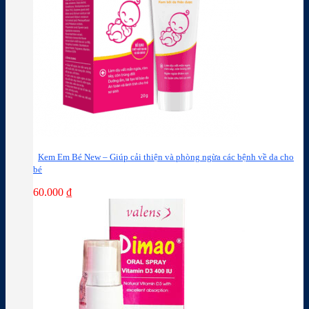
Kem Em Bé New – Giúp cải thiện và phòng ngừa các bệnh về da cho
bé
60.000
₫