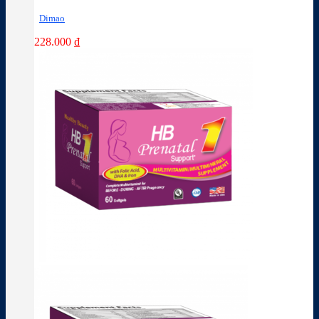
Dimao
228.000
₫