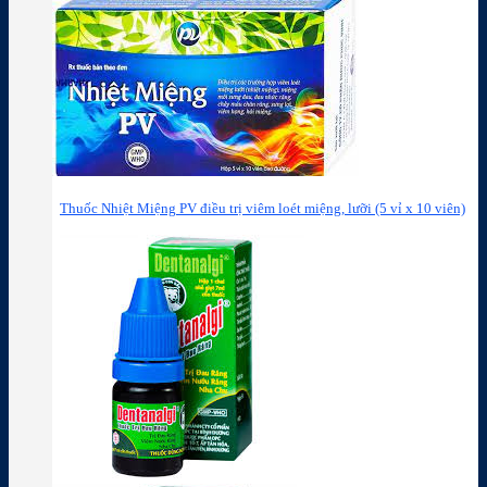
Thuốc Nhiệt Miệng PV điều trị viêm loét miệng, lưỡi (5 vỉ x 10 viên)