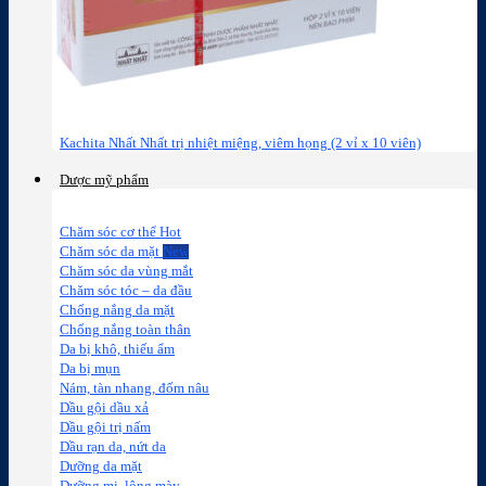
Kachita Nhất Nhất trị nhiệt miệng, viêm họng (2 vỉ x 10 viên)
Dược mỹ phẩm
Chăm sóc cơ thể
Chăm sóc da mặt
Chăm sóc da vùng mắt
Chăm sóc tóc – da đầu
Chống nắng da mặt
Chống nắng toàn thân
Da bị khô, thiếu ẩm
Da bị mụn
Nám, tàn nhang, đốm nâu
Dầu gội dầu xả
Dầu gội trị nấm
Dầu rạn da, nứt da
Dưỡng da mặt