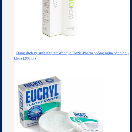
Dung dịch vệ sinh phụ nữ Woncyd DoNaiPharm phòng ngừa bệnh phụ
khoa (200ml)