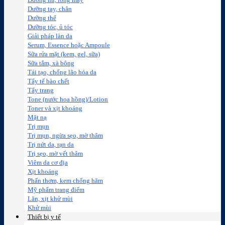
Dưỡng mi, lông mày
Dưỡng tay, chân
Dưỡng thể
Dưỡng tóc, ủ tóc
Giải pháp làn da
Serum, Essence hoặc Ampoule
Sữa rửa mặt (kem, gel, sữa)
Sữa tắm, xà bông
Tái tạo, chống lão hóa da
Tẩy tế bào chết
Tẩy trang
Tone (nước hoa hồng)/Lotion
Toner và xịt khoáng
Mặt nạ
Trị mụn
Trị mụn, ngừa sẹo, mờ thâm
Trị nứt da, rạn da
Trị sẹo, mờ vết thâm
Viêm da cơ địa
Xịt khoáng
Phấn thơm, kem chống hăm
Mỹ phẩm trang điểm
Lăn, xịt khử mùi
Khử mùi
Thiết bị y tế