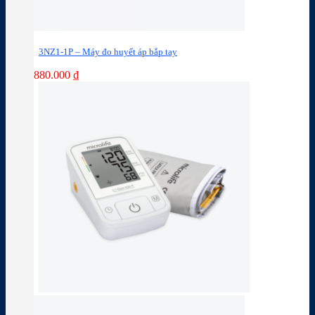
3NZ1-1P – Máy đo huyết áp bắp tay
880.000
₫