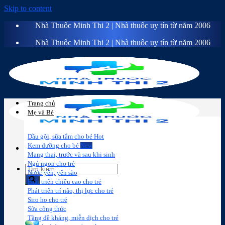
Skip to content
Nhà Thuốc Minh Thi 2 | Nhà thuốc uy tín từ năm 2006
Nhà Thuốc Minh Thi 2 | Nhà thuốc uy tín từ năm 2006
Trang chủ
Mẹ và Bé
Dầu gội, sữa tắm cho bé
Kem dưỡng cho bé
Mang thai, trước và sau khi sinh
Ngủ ngon cho trẻ
Nước yến, yến sào
Phát triển chiều cao cho trẻ
Phát triển trí não, thị lực cho trẻ
Sữa công
Đồ dùng cho
Chăm sóc da
Trị
Siro ho cho trẻ
thức
bé
mặt
mụn
Sữa công thức
Tăng đề kháng, miễn dịch cho trẻ