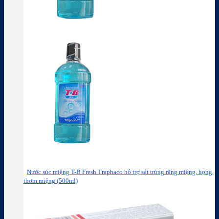
Nước súc miệng T-B Fresh Traphaco hỗ trợ sát trùng răng miệng, họng,
thơm miệng (500ml)