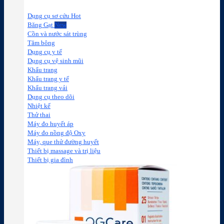
Dụng cụ sơ cứu
Băng Gạt
Cồn và nước sát trùng
Tăm bông
Dụng cụ y tế
Dụng cụ vệ sinh mũi
Khẩu trang
Khẩu trang y tế
Khẩu trang vải
Dụng cụ theo dõi
Nhiệt kế
Thử thai
Máy đo huyết áp
Máy đo nồng độ Oxy
Máy, que thử đường huyết
Thiết bị massage và trị liệu
Thiết bị gia đình