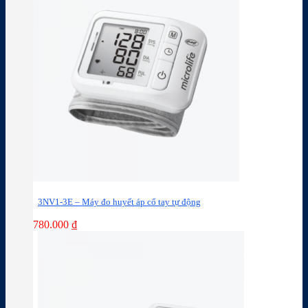
3NV1-3E – Máy đo huyết áp cổ tay tự động
780.000
₫