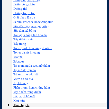
Dưỡng mi, lông mày
Dưỡng tay, chân
Dưỡng thể
Dưỡng tóc, ủ tóc
Giải pháp làn da
Serum, Essence hoặc Ampoule
Sữa rửa mặt (kem, gel, sữa)
Sữa tắm, xà bông
Tái tạo, chống lão hóa da
Tẩy tế bào chết
Tẩy trang
Tone (nước hoa hồng)/Lotion
Toner và xịt khoáng
Mặt nạ
Trị mụn
Trị mụn, ngừa sẹo, mờ thâm
Trị nứt da, rạn da
Trị sẹo, mờ vết thâm
Viêm da cơ địa
Xịt khoáng
Phấn thơm, kem chống hăm
Mỹ phẩm trang điểm
Lăn, xịt khử mùi
Khử mùi
Thiết bị y tế