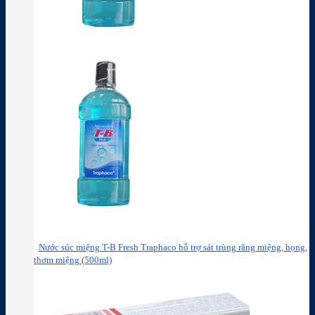
Nước súc miệng T-B Fresh Traphaco hỗ trợ sát trùng răng miệng, họng,
thơm miệng (500ml)