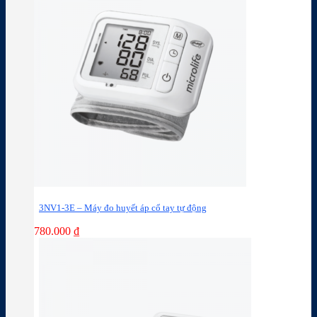
3NV1-3E – Máy đo huyết áp cổ tay tự động
780.000
₫