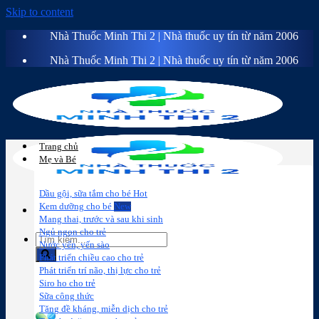
Skip to content
Nhà Thuốc Minh Thi 2 | Nhà thuốc uy tín từ năm 2006
Nhà Thuốc Minh Thi 2 | Nhà thuốc uy tín từ năm 2006
Trang chủ
Mẹ và Bé
Dầu gội, sữa tắm cho bé
Kem dưỡng cho bé
Mang thai, trước và sau khi sinh
Ngủ ngon cho trẻ
Nước yến, yến sào
Phát triển chiều cao cho trẻ
Phát triển trí não, thị lực cho trẻ
Sữa công
Đồ dùng cho
Chăm sóc da
Trị
Siro ho cho trẻ
thức
bé
mặt
mụn
Sữa công thức
Tăng đề kháng, miễn dịch cho trẻ