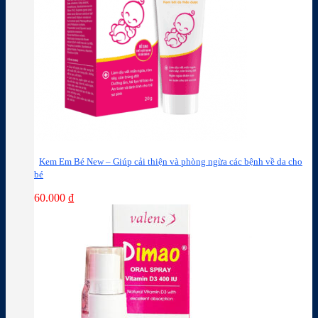
Kem Em Bé New – Giúp cải thiện và phòng ngừa các bệnh về da cho
bé
60.000
₫