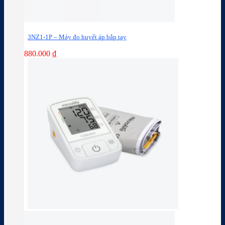
3NZ1-1P – Máy đo huyết áp bắp tay
880.000
₫