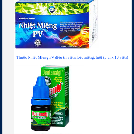
Thuốc Nhiệt Miệng PV điều trị viêm loét miệng, lưỡi (5 vỉ x 10 viên)