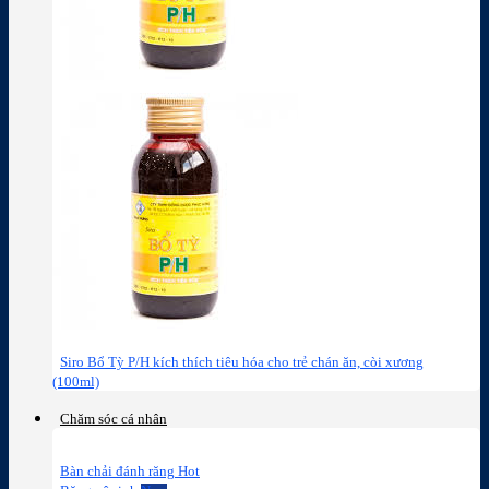
Siro Bổ Tỳ P/H kích thích tiêu hóa cho trẻ chán ăn, còi xương
(100ml)
Chăm sóc cá nhân
Bàn chải đánh răng