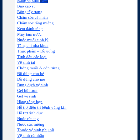
Băng vệ sinh
Bao cao su
Bông tẩy trang
Chăm sóc cá nhân
Chăm sóc răng miệng
Kem đánh răng
Máy tăm nước
Nước muối sinh lý
Tăm, chỉ nha khoa
Thực phẩm – Đồ uống
Tinh dầu các loại
Vệ sinh tai
Chống muỗi & côn trùng
Đồ dùng cho bé
Đồ dùng cho mẹ
Dung dịch vệ sinh
Gel bôi trơn
Gel vệ sinh
Hàng tổng hợp
Hỗ trợ điều trị bệnh vùng kín
Hỗ trợ tình dục
Nước rửa tay
Nước súc miệng
Thuốc vệ sinh phụ nữ
Vệ sinh cá nhân