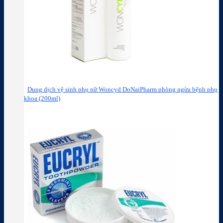
Dung dịch vệ sinh phụ nữ Woncyd DoNaiPharm phòng ngừa bệnh phụ
khoa (200ml)