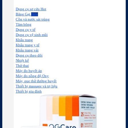
Dụng cụ sơ cứu
Băng Gạt
Cồn và nước sát trùng
Tăm bông
Dụng cụ y tế
Dụng cụ vệ sinh mũi
Khẩu trang
Khẩu trang y tế
Khẩu trang vải
Dụng cụ theo dõi
Nhiệt kế
Thử thai
Máy đo huyết áp
Máy đo nồng độ Oxy
Máy, que thử đường huyết
Thiết bị massage và trị liệu
Thiết bị gia đình