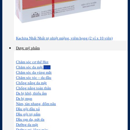
Kachita Nhất Nhất trị nhiệt miệng, viêm họng (2 vỉ x 10 viên)
Dược mỹ phẩm
Chăm sóc cơ thể
Chăm sóc da mặt
Chăm sóc da vùng mắt
Chăm sóc tóc – da đầu
Chống nắng da mặt
Chống nắng toàn thân
Da bị khô, thiếu ẩm
Da bị mụn
Nám, tàn nhang, đốm nâu
Dầu gội dầu xả
Dầu gội trị nấm
Dầu rạn da, nứt da
Dưỡng da mặt