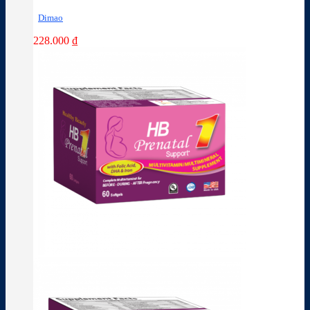
Dimao
228.000
₫