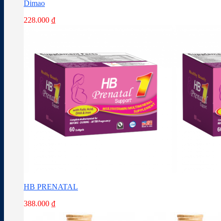
Dimao
228.000
₫
HB PRENATAL
388.000
₫