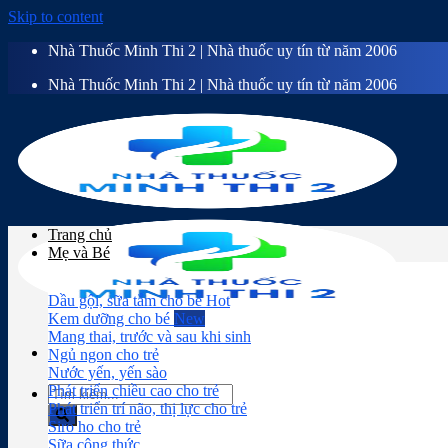
Skip to content
Nhà Thuốc Minh Thi 2 | Nhà thuốc uy tín từ năm 2006
Nhà Thuốc Minh Thi 2 | Nhà thuốc uy tín từ năm 2006
Trang chủ
Mẹ và Bé
Dầu gội, sữa tắm cho bé
Kem dưỡng cho bé
Mang thai, trước và sau khi sinh
Ngủ ngon cho trẻ
Nước yến, yến sào
Phát triển chiều cao cho trẻ
Phát triển trí não, thị lực cho trẻ
Siro ho cho trẻ
Sữa công thức