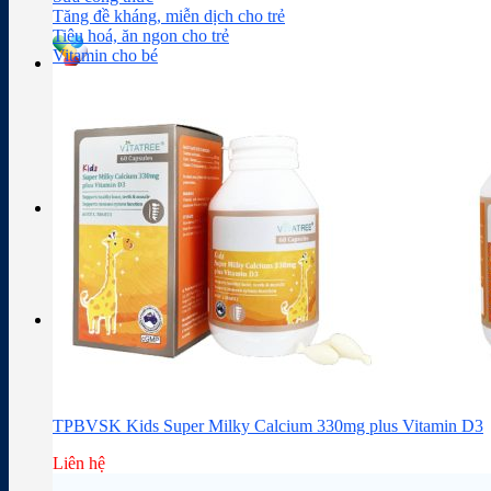
Sữa công thức
Đồ dùng cho bé
Chăm sóc da mặt
Trị mụn
Tăng đề kháng, miễn dịch cho trẻ
Tiêu hoá, ăn ngon cho trẻ
Vitamin cho bé
Tra cứu hoạt chất
Thành phần thuốc
Giỏ hàng
Giỏ hàng
Chưa có sản phẩm trong giỏ hàng.
TPBVSK Kids Super Milky Calcium 330mg plus Vitamin D3
Liên hệ